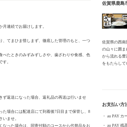
佐賀県鹿島
か月連続でお届けします。
り、てまひま惜しまず、徹底した管理のもと、一つ
佐賀県の西南
の山々に囲ま
食べたときのみずみずしさや、歯ざわりや食感、色
から流れる豊
です。
をもたらして
野菜など多く
ふんだんに含
ウなどの希少
年間300万
きず返送になった場合、返礼品の再送は行いませ
徳稲荷神社」
お支払い方
「鹿島ガタリ
った場合には配達店にて到着後7日目まで保管し、8
して、楽しめ
au PAY
さいませ。
酒どころでも
au PAY 残
くなった場合は、同寄付額のコースから代替品をお