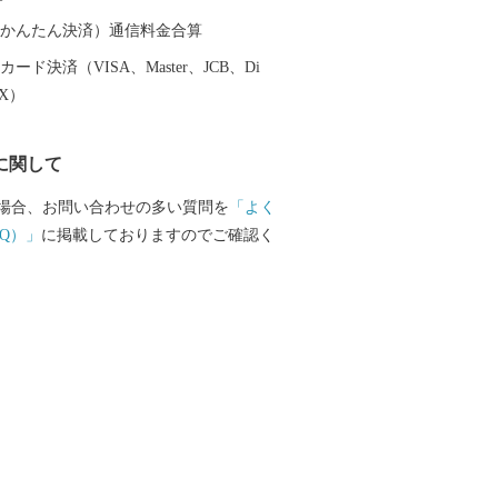
酒蔵ツーリズム
（auかんたん決済）通信料金合算
ード決済（VISA、Master、JCB、Di
EX）
に関して
場合、お問い合わせの多い質問を
「よく
Q）」
に掲載しておりますのでご確認く