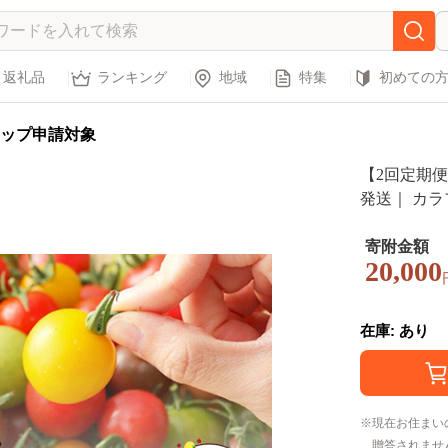
返礼品
ランキング
地域
特集
初めての
ップ申請対象
【2回定期便
発送｜ カラ
トマト プチ
市｜たにぐちフ
寄附金額
20,000
るトマト～ D
在庫: あり
現在お住まい
贈答されませ