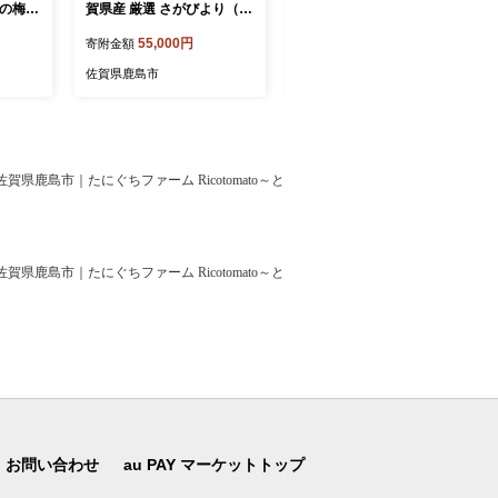
しの梅酒
賀県産 厳選 さがびより（無
賀県産 厳選 さがびより（無
姫梅酒 5
洗米）白米 30kg E-99
洗米）白米 20kg D-144
55,000円
37,000円
寄附金額
寄附金額
ラマスタ
ダル受
佐賀県鹿島市
佐賀県鹿島市
ット 梅
 梅 梅
おすす
11
県鹿島市｜たにぐちファーム Ricotomato～と
県鹿島市｜たにぐちファーム Ricotomato～と
お問い合わせ
au PAY マーケットトップ