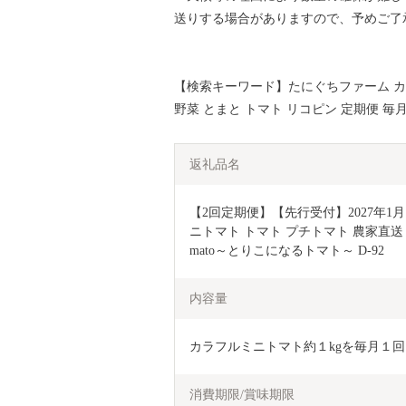
送りする場合がありますので、予めご了
【検索キーワード】たにぐちファーム カラフ
野菜 とまと トマト リコピン 定期便 毎月
返礼品名
【2回定期便】【先行受付】2027年1
ニトマト トマト プチトマト 農家直送 
mato～とりこになるトマト～ D-92
内容量
カラフルミニトマト約１kgを毎月１
消費期限/賞味期限