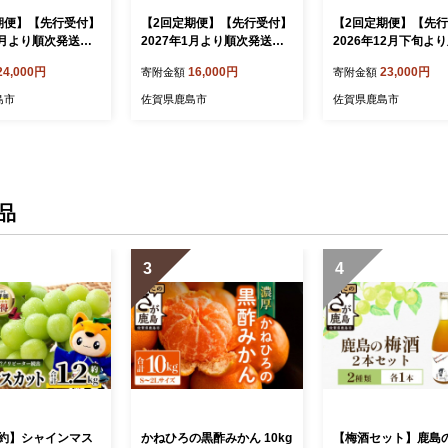
期便】【先行受付】
【2回定期便】【先行受付】
【2回定期便】【先
年1月より順次発送｜
2027年1月より順次発送｜
2026年12月下旬よ
ック】カラフルミ
【少量パック】カラフルミ
送予定｜とりこにな
24,000円
16,000円
23,000円
寄附金額
寄附金額
種 360g（120g×
ニトマト6種 360g（120g×
ト 3.5kg以上｜トマ
マト プチトマト 野
3）｜トマト プチトマト 野
農家直送 ギフト 人
島市
佐賀県鹿島市
佐賀県鹿島市
送 ギフト 人気｜
菜 農家直送 ギフト 人気｜
県鹿島市｜たにぐち
島市 たにぐちファ
佐賀県鹿島市 たにぐちファ
ム Ricotomato（
41
ーム C-147
ト）～とりこになる
～ B-508
品
3
4
約】シャインマス
かねひろの黒酢みかん 10kg
【梅酒セット】鹿島