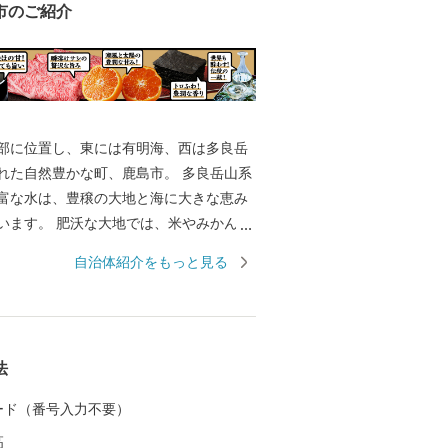
市のご紹介
部に位置し、東には有明海、西は多良岳
れた自然豊かな町、鹿島市。 多良岳山系
富な水は、豊穣の大地と海に大きな恵み
います。 肥沃な大地では、米やみかん、
の農産物が栽培され、山からの栄養分を
自治体紹介をもっと見る
んだ水が流れ着く有明海では、ムツゴロ
な生物や日本一の海苔を育んでいます。
人の参拝客が訪れる日本三大稲荷の一つ「祐
や、有明海の自然を活かしたイベント
法
ンピック」など、訪れた人が見て、体験
る観光スポットもあります。 県下有数の
 カード（番号入力不要）
あり、毎年3月に市内6蔵が同時に蔵開き
高