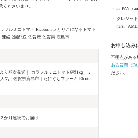
を行う「鹿島
承くださいませ。
au PAY
クレジットカ
ners、AM
ルミニトマト Ricotomato とりこになるトマト
 連続 2回配送 佐賀産 佐賀県 鹿島市
お申し込み
不明点がある
ある質問（FA
月より順次発送｜ カラフルミニトマト6種1kg｜ミ
ださい。
人気｜佐賀県鹿島市｜たにぐちファーム Ricoto
回２か月連続でお届け