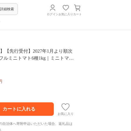
詳細検索
ログイン
お気に入り
カート
方
】【先行受付】2027年1月より順次
フルミニトマト6種1kg｜ミニトマト
トマト 農家直送 人気｜佐賀県鹿島
ァーム Ricotomato～とりこにな
-92
円
お気に入り
の自治体へ寄附申込いただいた場合、返礼品は
ん。