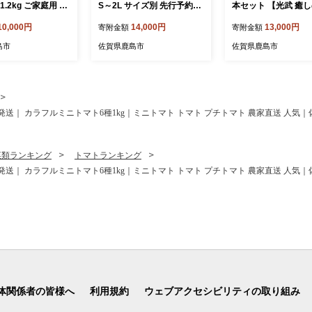
1.2kg ご家庭用 冷
S～2L サイズ別 先行予約
本セット 【光武 癒
2026年8月上旬以
《11月下旬～1月上旬頃発
720ml 1本】・【幸
10,000円
14,000円
13,000円
寄附金額
寄附金額
-658
送予定》温州みかん ふるさ
00ml 1本(パリ・ク
と納税 みかん10kg 大容量
ー2024 ゴールドメ
島市
佐賀県鹿島市
佐賀県鹿島市
フルーツ 甘い ジューシー
賞)】[梅酒 うめ酒 セ
果物 蜜柑 お取り寄せ 農家
酒セット 2本 お酒 酒
直送 国産 九州 佐賀県 鹿島
果肉 すっきり 酸味 
市 送料無料 B-911
め 人気 送料無料] B-8
送｜ カラフルミニトマト6種1kg｜ミニトマト トマト プチトマト 農家直送 人気｜佐賀
菜類ランキング
トマトランキング
送｜ カラフルミニトマト6種1kg｜ミニトマト トマト プチトマト 農家直送 人気｜佐賀
体関係者の皆様へ
利用規約
ウェブアクセシビリティの取り組み