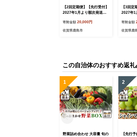
【2回定期便】【先行受付】
【3回定
2027年1月より順次発送予
2027
定｜｜完熟ミニトマト 1kg
【少量パ
20,000円
寄附金額
寄附金額
｜ミニトマト トマト プチト
ニトマト6
マト 農家直送 ギフト 人気
3）｜ト
佐賀県鹿島市
佐賀県鹿
｜佐賀県鹿島市｜たにぐち
菜 農家直
ファーム Ricotomato（リ
佐賀県鹿
コトマト）～とりこになる
ーム D-2
トマト～ D-93
この自治体のおすすめ返礼
1
2
野菜詰め合わせ 大容量 旬の
【先行予