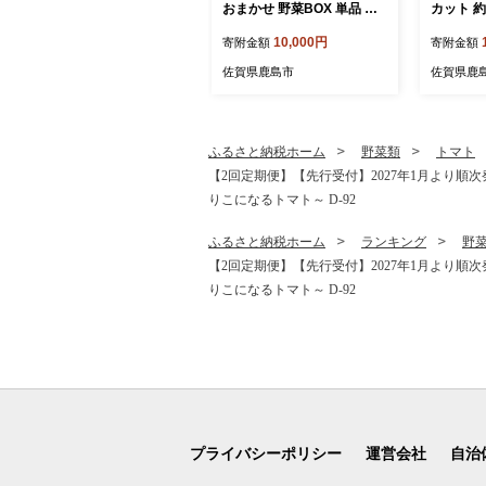
おまかせ 野菜BOX 単品 【1
カット 約
6～18品目】| 野菜 詰め合わ
蔵発送【
10,000円
寄附金額
寄附金額
せ 野菜セット セット 旬 1回
降発送】 B
お試し 定番野菜 季節野菜
佐賀県鹿島市
佐賀県鹿
新鮮野菜 フルーツ 果物 人
気 おすすめ ジャガイモ 玉
ねぎ キャベツ アスパラガス
レンコン やさい ヤサイ 九
ふるさと納税ホーム
野菜類
トマト
州 佐賀県 鹿島市 B-690
【2回定期便】【先行受付】2027年1月より順次発
りこになるトマト～ D-92
ふるさと納税ホーム
ランキング
野
【2回定期便】【先行受付】2027年1月より順次発
りこになるトマト～ D-92
プライバシーポリシー
運営会社
自治