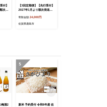
行受付】
【3回定期便】【先行受付】
り順次発
2027年1月より順次発送予
るトマ
定｜【少量パック】完熟ミ
24,000円
寄附金額
ト 野菜
ニトマト 360g (120gx3p)
気｜佐賀
｜ トマト プチトマト 野菜
佐賀県鹿島市
ファー
農家直送 ギフト 人気｜佐賀
リコトマ
県鹿島市 たにぐちファー
トマト
ム D-242
5
6
の梅酒2
新米 予約受付 令和8年産 佐
新米 予約受付 令和8年産 佐