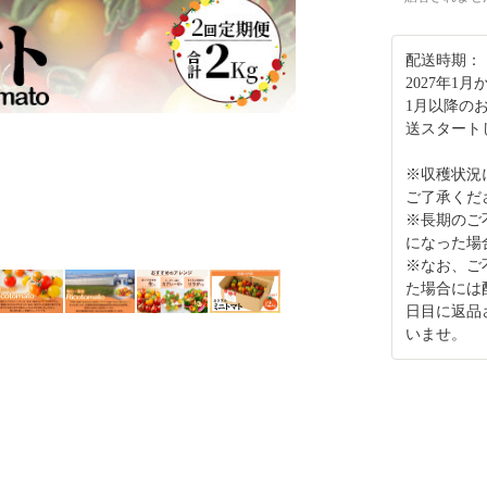
配送時期：
2027年1
1月以降の
送スタート
※収穫状況
ご了承くだ
※長期のご
になった場
※なお、ご
た場合には
日目に返品
いませ。