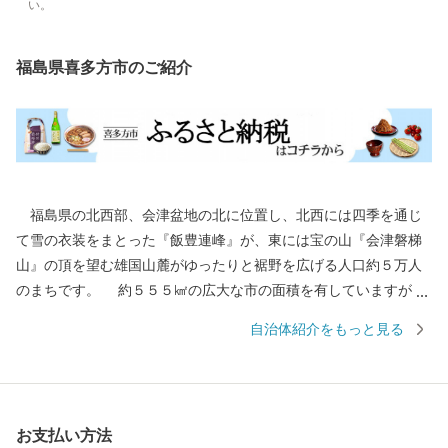
い。
福島県喜多方市のご紹介
福島県の北西部、会津盆地の北に位置し、北西には四季を通じ
て雪の衣装をまとった『飯豊連峰』が、東には宝の山『会津磐梯
山』の頂を望む雄国山麓がゆったりと裾野を広げる人口約５万人
のまちです。 約５５５㎢の広大な市の面積を有していますが、
その半数以上を林野が占めています。市の中心部から南部にかけ
自治体紹介をもっと見る
ては平坦な地形であり、市街地を取り囲むように田園地帯が広が
っています。 盆地特有の内陸性気候により、夏は厳しい暑さが
続く日もあり、冬は寒冷で豪雪に見舞われることもあります。そ
れでも、厳しい冬の先には、うららかな春があり、暑い夏の先に
お支払い方法
は実りの秋があり、ここに暮らせば四季の移ろいに衣食をかえな