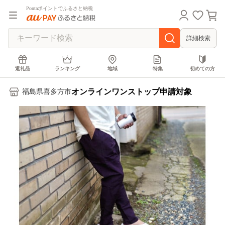
Pontaポイントでふるさと納税
詳細検索
返礼品
ランキング
地域
特集
初めての方
オンラインワンストップ申請対象
福島県喜多方市