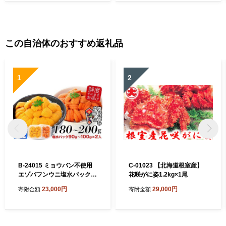
この自治体のおすすめ返礼品
1
2
B-24015 ミョウバン不使用
C-01023 【北海道根室産】
エゾバフンウニ塩水パック9
花咲がに姿1.2kg×1尾
0～100g×2P[11月上旬以降
23,000円
29,000円
寄附金額
寄附金額
発送]