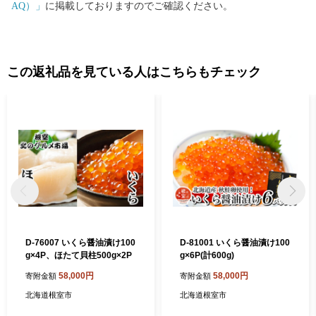
AQ）」
に掲載しておりますのでご確認ください。
この返礼品を見ている人はこちらもチェック
D-76007 いくら醤油漬け100
D-81001 いくら醤油漬け100
g×4P、ほたて貝柱500g×2P
g×6P(計600g)
58,000円
58,000円
寄附金額
寄附金額
北海道根室市
北海道根室市