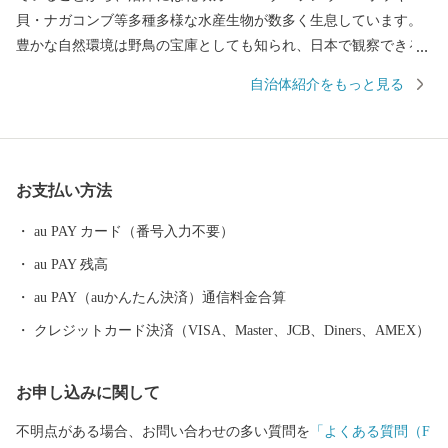
貝・ナガコンブ等多種多様な水産生物が数多く生息しています。
豊かな自然環境は野鳥の宝庫としても知られ、日本で観察できる
半数を超える約330種の野鳥が観測でき、風蓮湖、春国岱、長節湖
自治体紹介をもっと見る
などには毎年全国各地から多くの方がバードウォッチングに訪れ
ています。 その他、クルーズ体験やカヌー体験、フットパス、酪
農体験など、都会にはない自然を相手にする北海道ならではのア
クティビティも人気を呼んでいます。 また、根室市は「北方領土
お支払い方法
返還要求運動原点の地」として、これまで長きに渡り北方四島の
早期返還を願い、市民一丸となって世論の先頭に立ち、運動を展
au PAY カード（番号入力不要）
開しています。 まちの再生・発展のためには解決しなければなら
au PAY 残高
ない課題が非常に山積しています。 すこしづつまちの活性化を目
指し歩みを進めてまいりますので、今後の根室市にご注目くださ
au PAY（auかんたん決済）通信料金合算
い。
クレジットカード決済（VISA、Master、JCB、Diners、AMEX）
お申し込みに関して
不明点がある場合、お問い合わせの多い質問を
「よくある質問（F