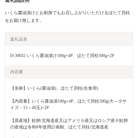
返礼品説明
いくら醬油漬けとお刺身でもお召し上がりいただけるほたて貝柱
をお届け致します。
返礼品名
D-30032 いくら醤油漬け100g×4P、ほたて貝柱500g×2P
内容量
【名称】いくら(醤油漬)、ほたて貝柱(生食用)
【内容量】いくら醤油漬100g×4P、ほたて貝柱500g(大～小サ
イズ・15～40玉)×2P
【原産地】鮭卵/北海道産又はアメリカ産又はロシア産※鮭卵
の産地は令和8年使用計画順、ほたて貝柱/北海道産