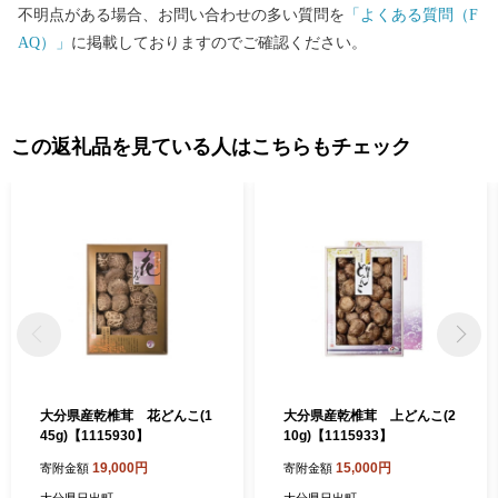
のご寄附に対しては、お礼品の送付をいたしておりません。 【ワ
不明点がある場合、お問い合わせの多い質問を
「よくある質問（F
ンストップ特例申請書送付先】 〒541-8790 大阪府大阪市中央区南
AQ）」
に掲載しておりますのでご確認ください。
本町１の６の２０ コーユービジネス内 44341 大分県日出町 ふ
るさと納税 ワンストップ特例申請書類受付係 HELLO KITTY ©1
976, 2020 SANRIO CO.,LTD.APPROVAL NO.L611294
この返礼品を見ている人はこちらもチェック
大分県産乾椎茸 花どんこ(1
大分県産乾椎茸 上どんこ(2
45g)【1115930】
10g)【1115933】
19,000円
15,000円
寄附金額
寄附金額