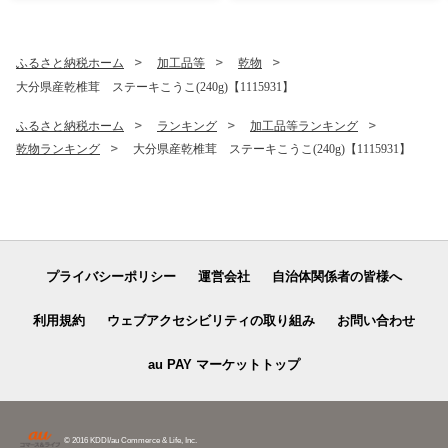
BBQ ギフト プレゼント カル
ビ ロース【1089358】
ふるさと納税ホーム
加工品等
乾物
大分県産乾椎茸 ステーキこうこ(240g)【1115931】
ふるさと納税ホーム
ランキング
加工品等ランキング
乾物ランキング
大分県産乾椎茸 ステーキこうこ(240g)【1115931】
プライバシーポリシー
運営会社
自治体関係者の皆様へ
利用規約
ウェブアクセシビリティの取り組み
お問い合わせ
au PAY マーケットトップ
© 2016 KDDI/au Commerce & Life, Inc.