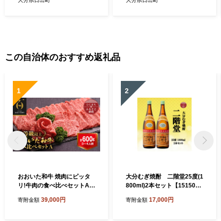
大分県日出町
大分県日出町
この自治体のおすすめ返礼品
1
2
おおいた和牛 焼肉にピッタ
大分むぎ焼酎 二階堂25度(1
リ!牛肉の食べ比べセットA
800ml)2本セット【151504
(上カルビ&上ロース)(合計60
3】
39,000円
17,000円
寄附金額
寄附金額
0g)3～4人前_お肉 黒毛和牛
和牛 肉 焼き肉 バーベキュー