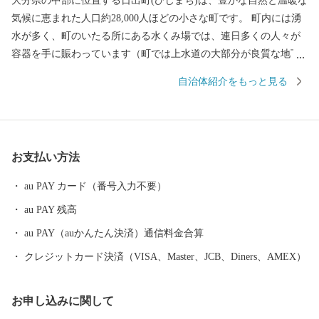
大分県の中部に位置する日出町(ひじまち)は、豊かな自然と温暖な
気候に恵まれた人口約28,000人ほどの小さな町です。 町内には湧
水が多く、町のいたる所にある水くみ場では、連日多くの人々が
容器を手に賑わっています（町では上水道の大部分が良質な地下
水で賄われています）。 湧水は地上に限らず、海底からも湧き出
自治体紹介をもっと見る
しており、真清水と海水が混ざる海域では、町の特産品である高
級魚「城下かれい」が育まれています。 このように、素晴らしい
環境に恵まれた日出町では、大分むぎ焼酎「二階堂」をはじめ、
豊後牛やブランド豚肉、城下かれいに代表される豊富な海産物な
お支払い方法
ど、町の魅力がつまったお礼の品をご用意しています。 【ご寄附
にあたっての注意事項】 ・お礼品は、送付者名に、お礼品受発注
au PAY カード（番号入力不要）
業務委託事業者である「株式会社さとふる」と表記して送付いた
au PAY 残高
します。 （送付者名の変更は承っておりません） ・寄附者住所と
お礼品送付先住所が異なる場合、送付先でお品を受け取る方に対
au PAY（auかんたん決済）通信料金合算
し、お礼品が届くことを必ず事前にご連絡ください。 （「寄附し
クレジットカード決済（VISA、Master、JCB、Diners、AMEX）
た覚えがないのにお礼品が送られてきた」とのお問い合わせがし
ばしば寄せられております） ・お礼品によっては、発送までにお
お申し込みに関して
時間を頂戴するものがございます。 ・日出町にお住まいの方から