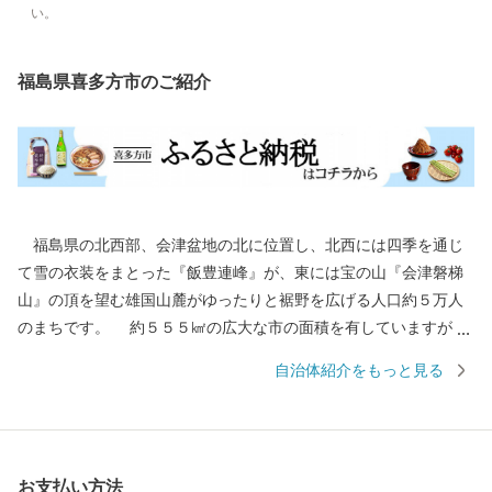
い。
福島県喜多方市のご紹介
福島県の北西部、会津盆地の北に位置し、北西には四季を通じ
て雪の衣装をまとった『飯豊連峰』が、東には宝の山『会津磐梯
山』の頂を望む雄国山麓がゆったりと裾野を広げる人口約５万人
のまちです。 約５５５㎢の広大な市の面積を有していますが、
その半数以上を林野が占めています。市の中心部から南部にかけ
自治体紹介をもっと見る
ては平坦な地形であり、市街地を取り囲むように田園地帯が広が
っています。 盆地特有の内陸性気候により、夏は厳しい暑さが
続く日もあり、冬は寒冷で豪雪に見舞われることもあります。そ
れでも、厳しい冬の先には、うららかな春があり、暑い夏の先に
お支払い方法