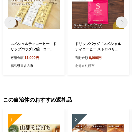
スペシャルティコーヒー ド
ドリップバッグ「スペシャル
リップバッグ12袋 コーヒ
ティコーヒー ストロベリー
ーバック６袋 計18袋（11
モカ」 6袋
11,000円
6,000円
寄附金額
寄附金額
ｇ/袋） ギフト お土産
【07208-0209】
福島県喜多方市
北海道札幌市
この自治体のおすすめ返礼品
1
2