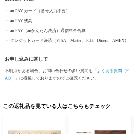
は実りの秋があり、ここに暮らせば四季の移ろいに衣食をかえな
がら暮らしの変化を楽しむことができます。
au PAY カード（番号入力不要）
au PAY 残高
au PAY（auかんたん決済）通信料金合算
クレジットカード決済（VISA、Master、JCB、Diners、AMEX）
お申し込みに関して
不明点がある場合、お問い合わせの多い質問を
「よくある質問（F
AQ）」
に掲載しておりますのでご確認ください。
この返礼品を見ている人はこちらもチェック