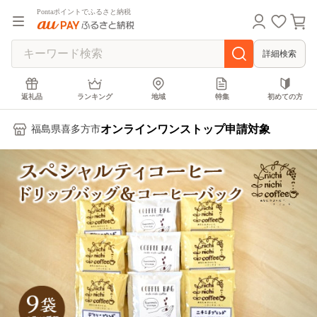
Pontaポイントでふるさと納税
詳細検索
返礼品
ランキング
地域
特集
初めての方
オンラインワンストップ申請対象
福島県喜多方市