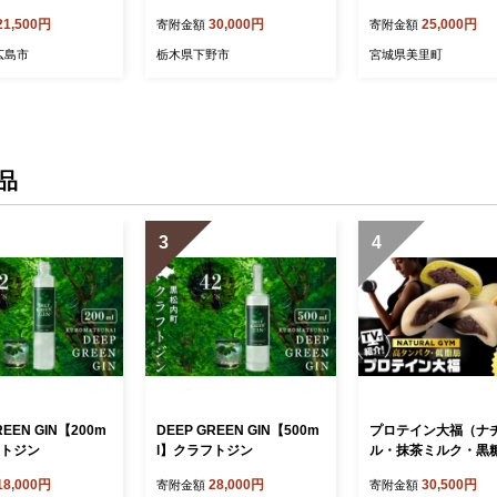
A-3-k 〈451g〉
豚 加工 加工肉 ハム ソーセ
お弁当 ハム セット【tt
21,500円
30,000円
25,000円
寄附金額
寄附金額
 ソーセージ ハム
ージ ギフト セット 手作り
1A】
低添加 栃木県 特産品
広島市
栃木県下野市
宮城県美里町
品
3
4
REEN GIN【200m
DEEP GREEN GIN【500m
プロテイン大福（ナ
フトジン
l】クラフトジン
ル・抹茶ミルク・黒
計20個
18,000円
28,000円
30,500円
寄附金額
寄附金額