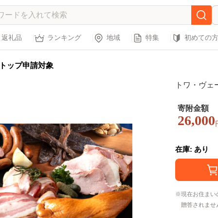
返礼品
ランキング
地域
特集
初めての
トップ申請対象
トワ・ヴェ
寄附金額
26,000
在庫: あり
現在お住まい
贈答されませ