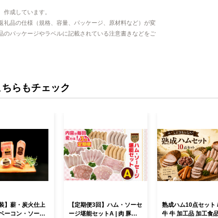
、作成しています。
返礼品の仕様（規格、容量、パッケージ、原材料など）が変
品のパッケージやラベルに記載されている注意書きなどをご
こちらもチェック
装】薪・炭火仕上
【定期便3回】ハム・ソーセ
熟成ハム10点セット /
ベーコン・ソーセ
ージ堪能セットA | 肉 豚肉
牛 牛 加工品 加工食