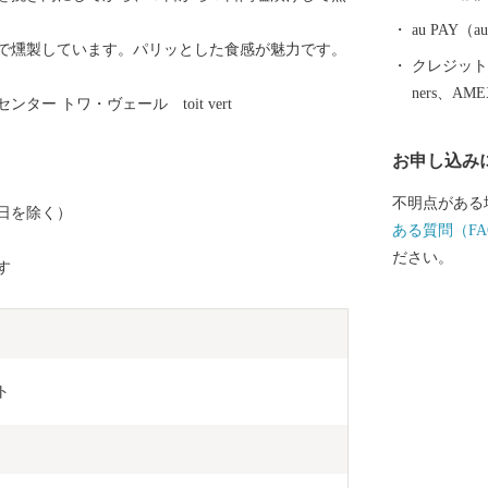
び廃屋の撤去
(平成20)年
au PAY
で燻製しています。パリッとした食感が魅力です。
定、景観計画を
クレジットカ
しい村連合」
ners、AM
ー トワ・ヴェール toit vert
んでいる。 【天然記念物 歌才ブナ林】 市街地からわ
ずか2kmの場
お申し込み
林」（1928
天然記念物に
不明点がある
日を除く）
が伸び枝葉が
ある質問（FA
姿も見ること
ださい。
す
動により２度
シンボルとし
04(平成16
くりと、歌才
的・学術的価
ト
ブナ林」とし
各お問い合わ
ワンストップ