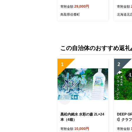
ージセット 
29,000円
寄附金額
寄附金額
ベーコン
豚肉 肉
鳥取県伯耆町
北海道北
この自治体のおすすめ返礼
1
2
黒松内銘水 水彩の森 2L×24
DEEP G
本（4箱）
l】クラ
10,000円
寄附金額
寄附金額