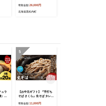
ru03
合わせ＜合計8品＞
26,000円
寄附金額
北海道黒松内町
5
6
チュラ
【お中元ギフト】『手打ち
【お中元ギフト】トワ・ヴ
糖）合
そば さくら』生そば タレ付
ェールのハム・チーズBセ
き 3人前(冷蔵)【8月19日入
ット【8月19日入金完了分
11,000円
39,000円
寄附金額
寄附金額
金完了分まで対象】
まで対象】