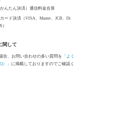
を行い、統一感のある景観を創造。 2008
 景観行政団体となる。翌年に法委任条例制
（auかんたん決済）通信料金合算
策定。 2012(平成24)年 「日本で最も美
ード決済（VISA、Master、JCB、Di
に加盟。 妥協しない景観づくりに取り組
EX）
所に、約92haのブナの原生林「歌才ブナ
に関して
(昭和3)年「自生北限のブナ林」として国の
指定）が広がっており、散策路では、幹
場合、お問い合わせの多い質問を
「よく
上に広がる「北のヤシの木」と呼ばれる
Q）」
に掲載しておりますのでご確認く
ができます。地域住民の積極的な保護活
の伐採の危機を乗り越え、現在、まちの
て多くの人たちに親しまれています。 20
)年には、これまでのブナを活用したまちづ
に加え添別・白井川の３つの地域の地理
値が評価され、本町のブナ林は「北限の
て、北海道遺産に選定されています。 ◆
せ先はこちら◆ １．受領証明書再発行・
受付状況について 自動音声応答サービス