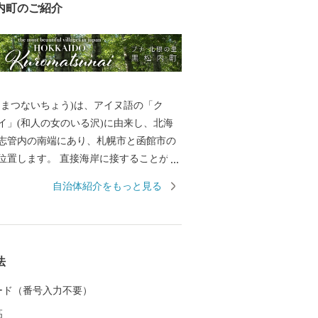
内町のご紹介
ろまつないちょう)は、アイヌ語の「ク
イ」(和人の女のいる沢)に由来し、北海
志管内の南端にあり、札幌市と函館市の
位置します。 直接海岸に接することがな
となっておりますが、黒松内岳からは日
自治体紹介をもっと見る
ことができます。 【農村風景・景
】 1990(平成2)年 家庭ごみ集積所「ク
ス」の規格統一を開始。 町内の観光交流
然の家、ブナセンター、トワ・ヴェール
法
三角屋根とし、ランドマークとしての機
う分散して整備。 2000(平成12)年度 支
 カード（番号入力不要）
る。個人住宅の色彩の統一化を奨励およ
高