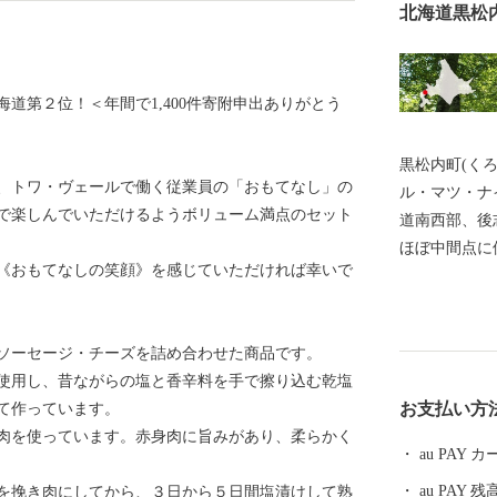
北海道黒松
道第２位！＜年間で1,400件寄附申出ありがとう
黒松内町(く
、トワ・ヴェールで働く従業員の「おもてなし」の
ル・マツ・ナ
で楽しんでいただけるようボリューム満点のセット
道南西部、後
ほぼ中間点に
《おもてなしの笑顔》を感じていただければ幸いで
い特殊な地形
本海と太平洋を望む
観統一化の取組
ソーセージ・チーズを詰め合わせた商品です。
リーンボック
使用し、昔ながらの塩と香辛料を手で擦り込む乾塩
施設（歌才自
お支払い方
て作っています。
など）は緑の
肉を使っています。赤身肉に旨みがあり、柔らかく
能を果たせるよ
au PAY
援制度を設け
au PAY 残
を挽き肉にしてから、３日から５日間塩漬けして熟