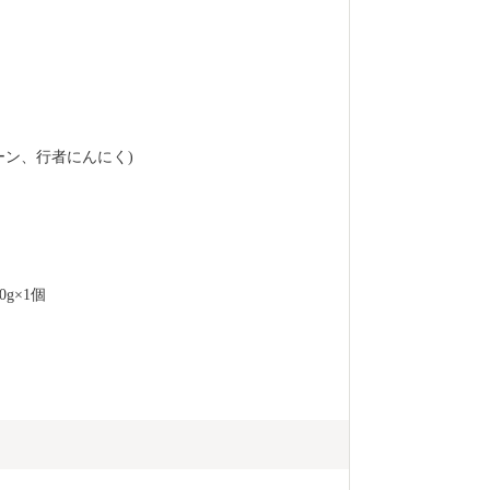
０５０－３３５
寄附受付番号
す ※休日・夜間も対応 ２．
黒松内町ふる
００～１７：
８７－７３７３ Mai
レーン、行者にんにく)
p ※１２月
g×1個