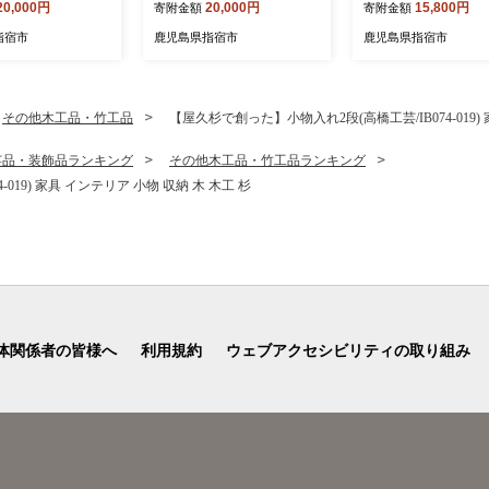
20,000円
20,000円
15,800円
寄附金額
寄附金額
魚 漬け魚 焼き魚
ンゴー フルーツ 果物 旬 夏
7-001) マンゴー フ
菜 冷凍
指宿 いぶすき 鹿児島 完熟
果物 旬 夏 指宿 いぶ
指宿市
鹿児島県指宿市
鹿児島県指宿市
南国 南国フルーツ 果実 マ
児島 完熟 グルメ 南国 南国
ンゴー 太陽 国産 鹿児島県
フルーツ 果実 マンゴ
産 果汁 規格外
陽 国産 鹿児島県産
その他木工品・竹工品
【屋久杉で創った】小物入れ2段(高橋工芸/IB074-019)
芸品・装飾品ランキング
その他木工品・竹工品ランキング
019) 家具 インテリア 小物 収納 木 木工 杉
体関係者の皆様へ
利用規約
ウェブアクセシビリティの取り組み