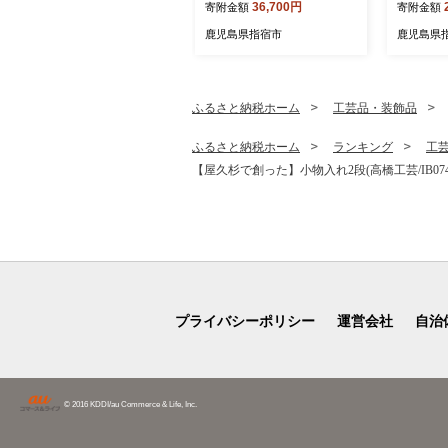
36,700円
寄附金額
寄附金額
ン実行委員会/IB049-001)
魚 味付け
レンジ 総
鹿児島県指宿市
鹿児島県
ふるさと納税ホーム
工芸品・装飾品
ふるさと納税ホーム
ランキング
工
【屋久杉で創った】小物入れ2段(高橋工芸/IB074-
プライバシーポリシー
運営会社
自治
© 2016 KDDI/au Commerce & Life, Inc.