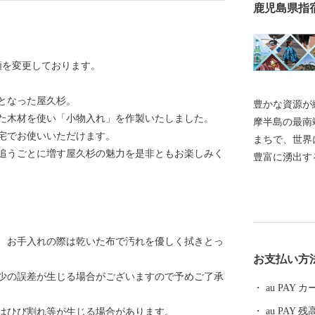
鹿児島県指
金額を変更しております。
となった屋久杉。
豊かな資源が織り
た木材を使い「小物入れ」を作製いたしました。
摩半島の最南
宅でお使いいただけます。
まちで、世界
追うごとに増す屋久杉の魅力を是非ともお楽しみく
豊富に湧出する
州一の大きさ
る開聞岳、南
になる、かお
き出る清水に
、お手入れの際は乾いた布で汚れを優しく拭きとっ
ン流しで有名
お支払い方
定されていま
多少の誤差が生じる場合がございますので予めご了承
au PAY
au PAY 残
はひび割れ等が生じる場合があります。