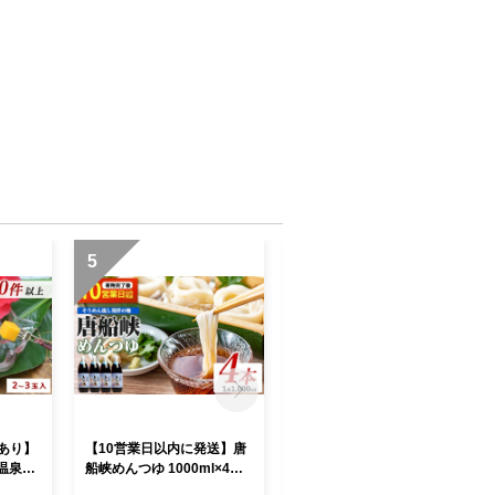
5
6
訳あり】
【10営業日以内に発送】唐
【2026年10月上旬～順次発
温泉完
船峡めんつゆ 1000ml×4本
送】＜訳あり＞鹿児島県産
/IB05
セット(ひご屋/IB013-004)
さつまいも 3種詰め合わせ