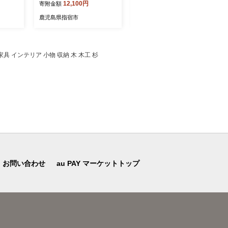
12,100円
15,200円
寄附金額
寄附金額
ルーツ
めんつゆ そうめん つゆ 素
約10kg (アグリファースト/I
すき 鹿
麺 そば うどん 出汁 だし つ
B162-004) 鹿児島 さつまい
鹿児島県指宿市
鹿児島県指宿市
ゆ 天つゆ 調味料 唐船峡 そ
も さつま芋 サツマイモ 紅
ー 太
うめん流し 流しそうめん 鹿
さつま 紅はるか ニンジン芋
児島 指宿 いぶすき めんつ
野菜 おやつ セット 常温
ゆ
 家具 インテリア 小物 収納 木 木工 杉
お問い合わせ
au PAY マーケットトップ