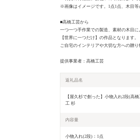
※画像はイメージです。1点1点、木目
■高橋工芸から
一つ一つ手作業での製造、素材の木目に
【世界に一つだけ】の作品となります。
ご自宅のインテリアや大切な方への贈り
提供事業者：高橋工芸
返礼品名
【屋久杉で創った】小物入れ2段(高橋工芸/I
工 杉
内容量
小物入れ(2段)：1点