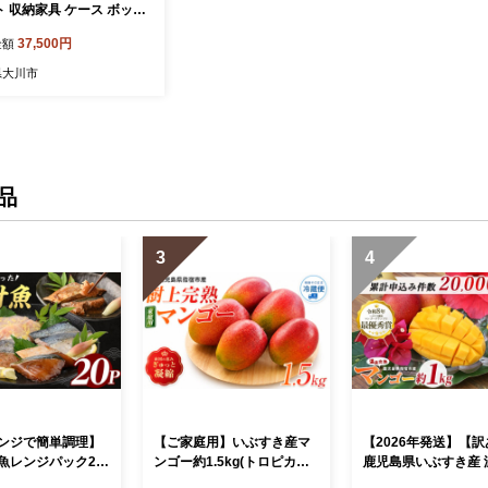
 収納家具 ケース ボック
物 木箱 北欧
37,500円
金額
県大川市
品
3
4
ンジで簡単調理】
【ご家庭用】いぶすき産マ
【2026年発送】【
魚レンジパック20
ンゴー約1.5kg(トロピカル
鹿児島県いぶすき産 
水産/IB035-013)
ファーム山川/IB042-001) マ
熟マンゴー約1kg(T&P