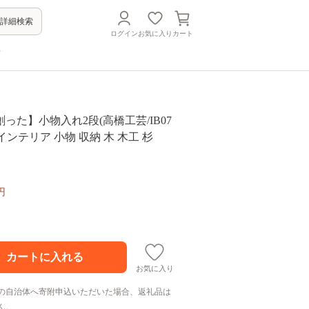
詳細検索
ログイン
お気に入り
カート
方
った】小物入れ2段(高橋工芸/IB07
家具 インテリア 小物 収納 木 木工 杉
円
お気に入り
の自治体へ寄附申込いただいた場合、返礼品は
ん。