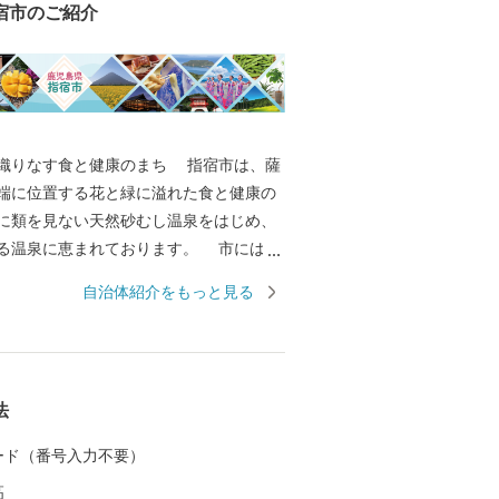
宿市のご紹介
なす食と健康のまち 指宿市は、薩
端に位置する花と緑に溢れた食と健康の
に類を見ない天然砂むし温泉をはじめ、
温泉に恵まれております。 市には九
を誇る池田湖、薩摩富士の別名で呼ばれ
自治体紹介をもっと見る
国ムード漂う長崎鼻、潮の干満で陸続き
り風景百選の知林ヶ島を有し、また、湧
代表され、豊かな水環境を有するソーメ
な唐船峡の周辺地域は、水の郷百選に認
法
す。
 カード（番号入力不要）
高