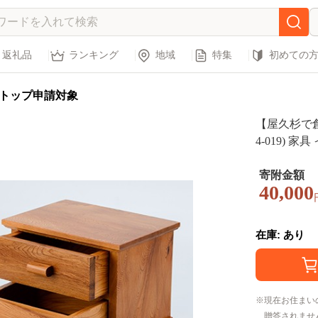
返礼品
ランキング
地域
特集
初めての
トップ申請対象
【屋久杉で創
4-019) 
寄附金額
40,000
在庫: あり
現在お住まい
贈答されませ