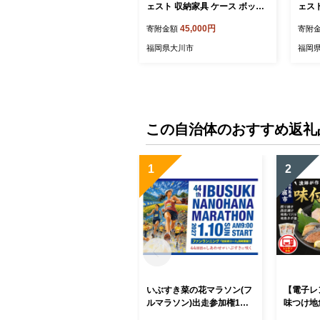
ェスト 収納家具 ケース ボック
ェスト
ス 小物 木箱 北欧
ス 小
45,000円
寄附金額
寄附
福岡県大川市
福岡
この自治体のおすすめ返礼
1
2
いぶすき菜の花マラソン(フ
【電子レ
ルマラソン)出走参加権1名
味つけ地
様分(いぶすき菜の花マラソ
P(指宿山川