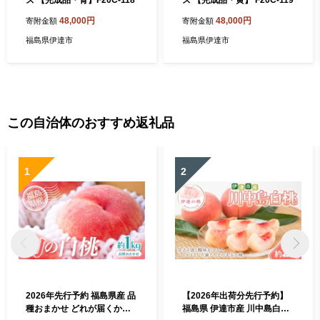
ズ 【完成品・青】F20C-118
ズ 【完成品・黄】 F20C-119
48,000円
48,000円
寄附金額
寄附金額
福島県伊達市
福島県伊達市
この自治体のおすすめ返礼品
1
2
2026年先行予約 福島県産 品
【2026年出荷分先行予約】
種おまかせ どれが届くかお
福島県 伊達市産 川中島白桃