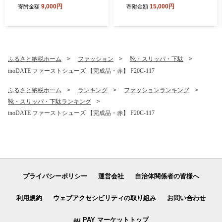
楽しみ白桃 約1kg 旬の桃 数
約2kg (4～7玉) 種まきうさぎ
9,000円
15,000円
寄附金額
寄附金額
量限定 期間限定 桃 もも モモ
株式会社 伊達の桃 桃 フルー
果物 くだもの フルーツ F20
ツ 果物 もも モモ momo F21
C-946
C-296
ふるさと納税ホーム
ファッション
靴・スリッパ・下駄
inoDATE ファーストシューズ 【完成品・赤】 F20C-117
ふるさと納税ホーム
ランキング
ファッションランキング
靴・スリッパ・下駄ランキング
inoDATE ファーストシューズ 【完成品・赤】 F20C-117
プライバシーポリシー
運営会社
自治体関係者の皆様へ
利用規約
ウェブアクセシビリティの取り組み
お問い合わせ
au PAY マーケットトップ