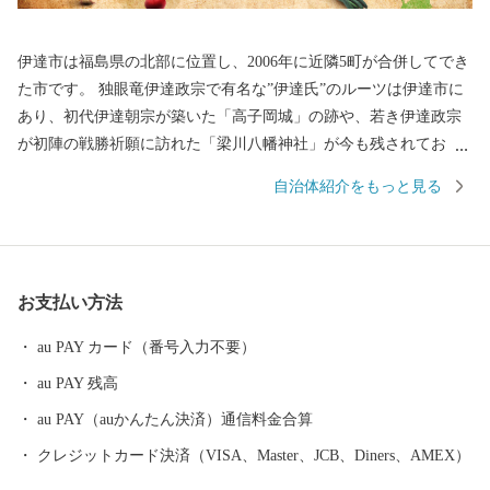
伊達市は福島県の北部に位置し、2006年に近隣5町が合併してでき
た市です。 独眼竜伊達政宗で有名な”伊達氏”のルーツは伊達市に
あり、初代伊達朝宗が築いた「高子岡城」の跡や、若き伊達政宗
が初陣の戦勝祈願に訪れた「梁川八幡神社」が今も残されてお
り、また、江戸時代以降は”養蚕業のまち”として発展しました。
自治体紹介をもっと見る
高低差がある盆地特有の地形で、果物がおいしく育ち、現在は名
産のあんぽ柿や、全国有数の収穫量があるモモの産地としても知
られています。荒々しい岩山が特徴の、日本百景にも選ばれてい
る霊山(りょうぜん)といった山をはじめ、伊達市は自然豊かな土地
お支払い方法
であふれています。
au PAY カード（番号入力不要）
au PAY 残高
au PAY（auかんたん決済）通信料金合算
クレジットカード決済（VISA、Master、JCB、Diners、AMEX）