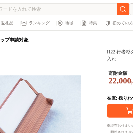
返礼品
ランキング
地域
特集
初めての
ップ申請対象
H22 行者
入れ
寄附金額
22,000
在庫: 残り
現在お住まい
贈答されませ