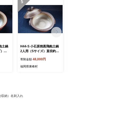
5
6
飛鉋土鍋
H44-S 小石原焼黒飛鉋土鍋
H43-S 小石原焼黒飛鉋土鍋
ズ）直
2人用（Sサイズ）直径約21
3人～4人用（Mサイズ）直
cm
径約26cm
48,000円
61,000円
寄附金額
寄附金額
福岡県東峰村
福岡県東峰村
0枚収納）名刺入れ