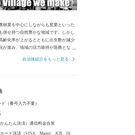
林業を中心にしながらも窯業といった
も併せ持つ自然豊かな地域です。しかし
高齢化率が上がるとともに出生数が減少
化が進み、地域の活力維持が急務となっ
れからも地域の活性化や安心して暮らせ
自治体紹介をもっと見る
備を推進しながら、豊かな地域づくりに
てまいります。 東峰村は、平成２９年
生した九州北部豪雨により甚大な被害に
命・家屋や農地も失われ、自然豊かな山
法
変しました。そのような中、全国より温
いただき心より感謝申し上げます。
 カード（番号入力不要）
高
（auかんたん決済）通信料金合算
ード決済（VISA、Master、JCB、Di