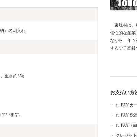
東峰村は、農
収納）名刺入れ
個性的な産業
ながら、年々
する少子高齢
ています。こ
る住環境の整
なお一層努め
cm、重さ約35g
７月５日に発
あい、尊い人
お支払い方
里の環境が一
かいご支援を
au PAY
っています。
au PAY 残
au PAY
クレジットカ