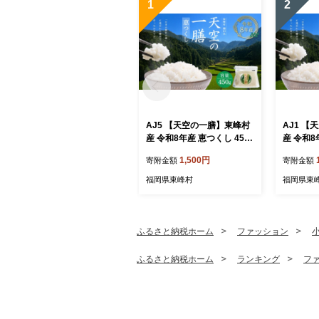
1
2
AJ5 【天空の一膳】東峰村
AJ1 
産 令和8年産 恵つくし 450
産 令和8
ｇ
ｇ
1,500円
寄附金額
寄附金額
福岡県東峰村
福岡県東
ふるさと納税ホーム
ファッション
ふるさと納税ホーム
ランキング
フ