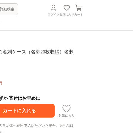
詳細検索
ログイン
お気に入り
カート
方
杉の名刺ケース（名刺20枚収納）名刺
円
わずか 寄付はお早めに
お気に入り
の自治体へ寄附申込いただいた場合、返礼品は
ん。