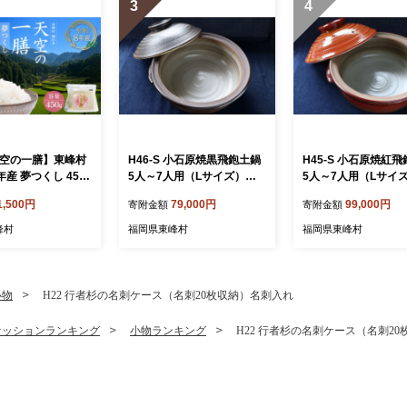
3
4
【天空の一膳】東峰村
H46-S 小石原焼黒飛鉋土鍋
H45-S 小石原焼紅
年産 夢つくし 450
5人～7人用（Lサイズ）直
5人～7人用（Lサイ
径約30cm
径約30cm
1,500円
79,000円
99,000円
寄附金額
寄附金額
峰村
福岡県東峰村
福岡県東峰村
小物
H22 行者杉の名刺ケース（名刺20枚収納）名刺入れ
ァッションランキング
小物ランキング
H22 行者杉の名刺ケース（名刺2