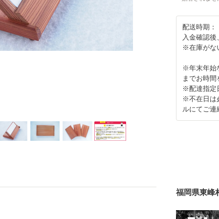
配送時期：
入金確認後
※在庫がな
※年末年始
までお時間
※配達指定
※不在日は
ルにてご連
福岡県東峰