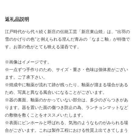
返礼品説明
江戸時代から代々続く新庄の伝統工芸「新庄東山焼」は、“出羽の
雪のかげりの色”と例えられる澄んだ青みの「なまこ釉」が特徴で
す。お茶の色がとても映える湯呑です。
※画像はイメージです。
※一点ずつ手作りのため、サイズ・重さ・色味は個体差がござい
ます。ご了承下さい。
※焼成中に釉薬が流れて跡が残ったり、釉薬が溜まる場合がある
ため、写真と異なる風合いになることがございます。
※器の裏面、釉薬のかかっていない部分は、多少のざらつきがあ
ります。器を置いた面の傷つき防止の為、ランチョンマットなど
の敷物を敷くことをオススメいたします。
※表面にピンホールと呼ばれる、気泡のようなものがみられる場
合がございます。これは製作工程における性質上出てきてしまう