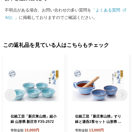
年10月1日～令和6年9月30日 ▪指定根拠 地方税法第37条の2第2項
不明点がある場合、お問い合わせの多い質問を
「よくある質問（F
及び同第314条の7第2項
AQ）」
に掲載しておりますのでご確認ください。
この返礼品を見ている人はこちらもチェック
伝統工芸「新庄東山焼」組小
伝統工芸「新庄東山焼」すり
鉢 山形県 新庄市 F3S-2572
鉢と湯呑2客セット 山形県 新
庄市 F3S-2574
15,000円
13,000円
寄附金額
寄附金額