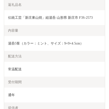
返礼品名
伝統工芸「新庄東山焼」組湯呑 山形県 新庄市 F3S-2573
内容量
湯呑5客（カラー：ミント、サイズ：9×9×4.5cm）
配送方法
常温配送
受付期間
通年
提供者