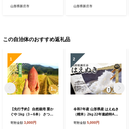
山形県新庄市
山形県新庄市
この自治体のおすすめ返礼品
1
2
【先行予約】 自然栽培 栗か
令和7年産 山形県産 はえぬき
ぐや 1kg（3～6本） さつま
（精米）2kg 22年連続特A受
いも サツマイモ 芋 山形県 新
賞 米 お米 おこめ 山形県 新
3,000円
5,000円
寄附金額
寄附金額
庄市 F3S-2636
庄市 F3S-2648