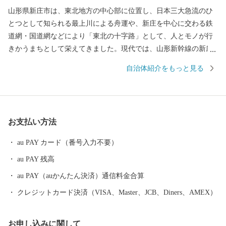
山形県新庄市は、東北地方の中心部に位置し、日本三大急流のひ
とつとして知られる最上川による舟運や、新庄を中心に交わる鉄
道網・国道網などにより「東北の十字路」として、人とモノが行
きかうまちとして栄えてきました。現代では、山形新幹線の新庄
延伸により、日本で唯一県庁所在地以外での新幹線終点駅となっ
自治体紹介をもっと見る
たことや、近県を結ぶ高速自動車道の中心地として整備が進むな
ど、高速交通の時代にあわせて発展しています。 また、2016年ユ
ネスコ無形文化遺産にも登録された、260年以上の歴史を誇る「新
庄まつり」や日本有数の豪雪地帯という気候風土によって育まれ
お支払い方法
た、歴史と文化に彩られたまちでもあります。 これまで培ってき
た都市基盤を土台として、さらに質の高い都市機能と快適性のな
au PAY カード（番号入力不要）
かに、自然の豊かさや雪とともにある暮らしを味わい楽しむこと
au PAY 残高
ができる『田園都市』を目指し、まちづくりを進めています。
新庄市はふるさと納税の基準に適合しているとして、総務大臣の
au PAY（auかんたん決済）通信料金合算
指定を受けています。指定期間内に新庄市にふるさと納税をする
クレジットカード決済（VISA、Master、JCB、Diners、AMEX）
と、個人住民税の寄附金特例控除の適用を受けることができま
す。 ※個人住民税の寄附金特例控除を受けるには、確定申告また
お申し込みに関して
はワンストップ特例申告書の提出を要します。 ▪指定期間 令和5