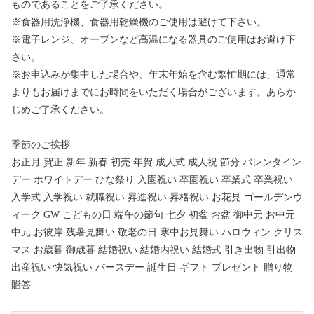
ものであることをご了承ください。
※食器用洗浄機、食器用乾燥機のご使用は避けて下さい。
※電子レンジ、オーブンなど高温になる器具のご使用はお避け下
さい。
※お申込みが集中した場合や、年末年始を含む繁忙期には、通常
よりもお届けまでにお時間をいただく場合がございます。あらか
じめご了承ください。
季節のご挨拶
お正月 賀正 新年 新春 初売 年賀 成人式 成人祝 節分 バレンタイン
デー ホワイトデー ひな祭り 入園祝い 卒園祝い 卒業式 卒業祝い
入学式 入学祝い 就職祝い 昇進祝い 昇格祝い お花見 ゴールデンウ
ィーク GW こどもの日 端午の節句 七夕 初盆 お盆 御中元 お中元
中元 お彼岸 残暑見舞い 敬老の日 寒中お見舞い ハロウィン クリス
マス お歳暮 御歳暮 結婚祝い 結婚内祝い 結婚式 引き出物 引出物
出産祝い 快気祝い バースデー 誕生日 ギフト プレゼント 贈り物
贈答