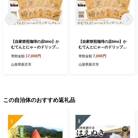
【自家焙煎珈琲の店bino】か
【自家焙煎珈琲の店bino】か
むてんとにゃ～のドリップバ
むてんとにゃ～のドリップバ
ックセット③ 25袋 山形県 新
ックセット・自家焙煎スペシ
17,000円
7,000円
寄附金額
寄附金額
庄市 F3S-0414
ャルティコーヒー① 山形県
新庄市 F3S-0082
山形県新庄市
山形県新庄市
この自治体のおすすめ返礼品
1
2