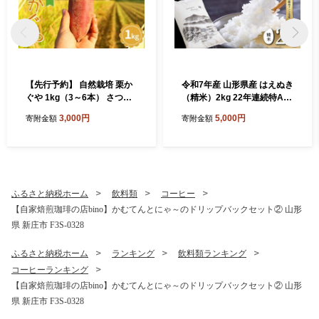
【先行予約】 自然栽培 栗か
令和7年産 山形県産 はえぬき
ぐや 1kg（3～6本） さつま
（精米）2kg 22年連続特A受
いも サツマイモ 芋 山形県 新
賞 米 お米 おこめ 山形県 新
3,000円
5,000円
寄附金額
寄附金額
庄市 F3S-2636
庄市 F3S-2648
ふるさと納税ホーム
飲料類
コーヒー
【自家焙煎珈琲の店bino】かむてんとにゃ～のドリップバックセット② 山形
県 新庄市 F3S-0328
ふるさと納税ホーム
ランキング
飲料類ランキング
コーヒーランキング
【自家焙煎珈琲の店bino】かむてんとにゃ～のドリップバックセット② 山形
県 新庄市 F3S-0328