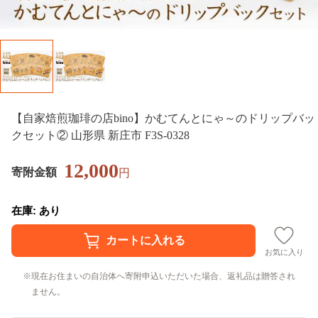
【自家焙煎珈琲の店bino】かむてんとにゃ～のドリップバッ
クセット② 山形県 新庄市 F3S-0328
12,000
寄附金額
円
在庫: あり
お気に入り
現在お住まいの自治体へ寄附申込いただいた場合、返礼品は贈答され
ません。