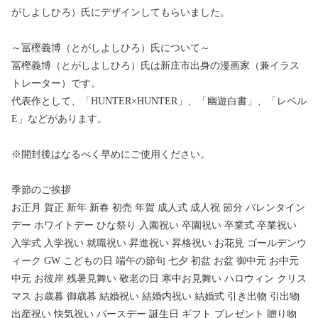
がしよしひろ）氏にデザインしてもらいました。
～冨樫義博（とがしよしひろ）氏について～
冨樫義博（とがしよしひろ）氏は新庄市出身の漫画家（兼イラス
トレーター）です。
代表作として、「HUNTER×HUNTER」、「幽遊白書」、「レベル
E」などがあります。
※開封後はなるべく早めにご使用ください。
季節のご挨拶
お正月 賀正 新年 新春 初売 年賀 成人式 成人祝 節分 バレンタイン
デー ホワイトデー ひな祭り 入園祝い 卒園祝い 卒業式 卒業祝い
入学式 入学祝い 就職祝い 昇進祝い 昇格祝い お花見 ゴールデンウ
ィーク GW こどもの日 端午の節句 七夕 初盆 お盆 御中元 お中元
中元 お彼岸 残暑見舞い 敬老の日 寒中お見舞い ハロウィン クリス
マス お歳暮 御歳暮 結婚祝い 結婚内祝い 結婚式 引き出物 引出物
出産祝い 快気祝い バースデー 誕生日 ギフト プレゼント 贈り物