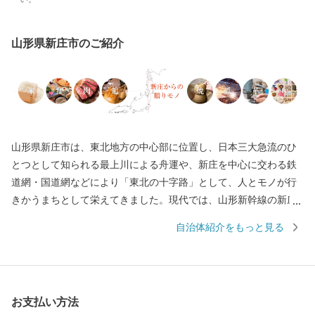
山形県新庄市のご紹介
山形県新庄市は、東北地方の中心部に位置し、日本三大急流のひ
とつとして知られる最上川による舟運や、新庄を中心に交わる鉄
道網・国道網などにより「東北の十字路」として、人とモノが行
きかうまちとして栄えてきました。現代では、山形新幹線の新庄
延伸により、日本で唯一県庁所在地以外での新幹線終点駅となっ
自治体紹介をもっと見る
たことや、近県を結ぶ高速自動車道の中心地として整備が進むな
ど、高速交通の時代にあわせて発展しています。 また、2016年ユ
ネスコ無形文化遺産にも登録された、260年以上の歴史を誇る「新
庄まつり」や日本有数の豪雪地帯という気候風土によって育まれ
お支払い方法
た、歴史と文化に彩られたまちでもあります。 これまで培ってき