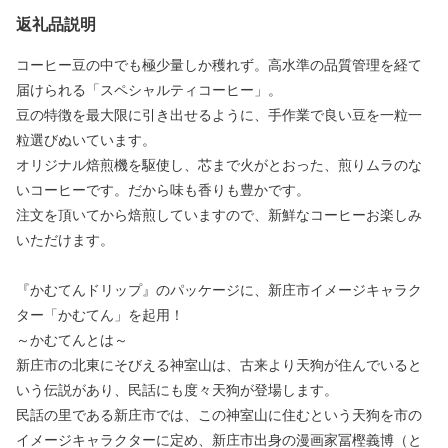
返礼品説明
コーヒー豆の中でも極少量しか穫れず。高水準の品質管理を経て
届けられる「スペシャルティコーヒー」。
豆の特徴を最大限に引き出せるように、手作業で良い豆を一粒一
粒選びぬいています。
オリジナル焙煎機を駆使し、芯まで火がとおった、煎りムラのな
いコーヒーです。だから味も香りも豊かです。
注文を頂いてから焙煎していますので、新鮮なコーヒーお楽しみ
いただけます。
『かむてんドリップ』のパッケージに、新庄市イメージキャラク
ター「かむてん」を起用！
～かむてんとは～
新庄市の北東にそびえる神室山は、古来より天狗が住んでいると
いう伝説があり、民話にも度々天狗が登場します。
民話の里である新庄市では、この神室山に住むという天狗を市の
イメージキャラクターに定め、新庄市出身の漫画家冨樫義博（と