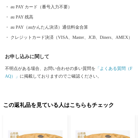
た都市基盤を土台として、さらに質の高い都市機能と快適性のな
au PAY カード（番号入力不要）
かに、自然の豊かさや雪とともにある暮らしを味わい楽しむこと
au PAY 残高
ができる『田園都市』を目指し、まちづくりを進めています。
新庄市はふるさと納税の基準に適合しているとして、総務大臣の
au PAY（auかんたん決済）通信料金合算
指定を受けています。指定期間内に新庄市にふるさと納税をする
クレジットカード決済（VISA、Master、JCB、Diners、AMEX）
と、個人住民税の寄附金特例控除の適用を受けることができま
す。 ※個人住民税の寄附金特例控除を受けるには、確定申告また
お申し込みに関して
はワンストップ特例申告書の提出を要します。 ▪指定期間 令和5
年10月1日～令和6年9月30日 ▪指定根拠 地方税法第37条の2第2項
不明点がある場合、お問い合わせの多い質問を
「よくある質問（F
及び同第314条の7第2項
AQ）」
に掲載しておりますのでご確認ください。
この返礼品を見ている人はこちらもチェック