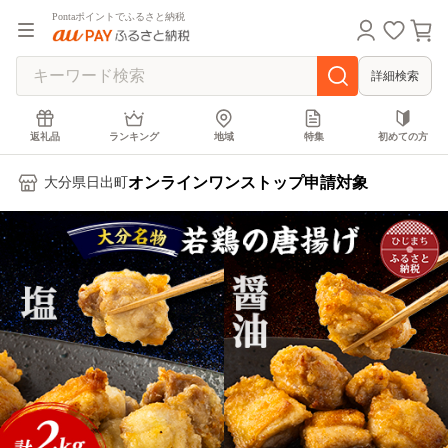
Pontaポイントでふるさと納税
詳細検索
返礼品
ランキング
地域
特集
初めての方
オンラインワンストップ申請対象
大分県日出町