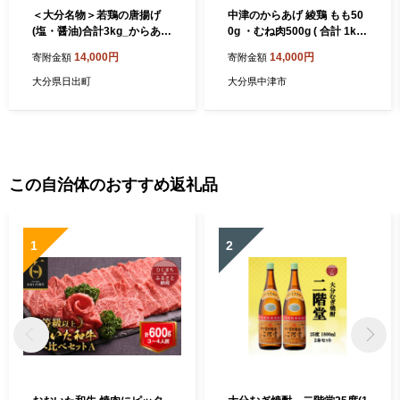
＜大分名物＞若鶏の唐揚げ
中津のからあげ 綾鶏 もも50
(塩・醤油)合計3kg_からあげ
0g ・むね肉500g ( 合計 1kg
唐揚げ 若鶏唐揚げ 塩味 醤油
) | 家庭調理 中津からあげ 唐
14,000円
14,000円
寄附金額
寄附金額
味 おかず 惣菜 ご飯のおかず
揚げ からあげ から揚げ 弁当
ビールのお供 お弁当 ソウル
おかず お惣菜 おつまみ 大分
大分県日出町
大分県中津市
フード 大分県 日出町 人気 お
県 中津市
すすめ 送料無料 プレゼント
贈答 ギフト【1104202】
この自治体のおすすめ返礼品
1
2