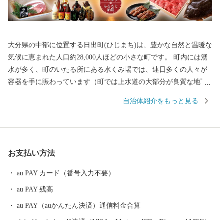
大分県の中部に位置する日出町(ひじまち)は、豊かな自然と温暖な
気候に恵まれた人口約28,000人ほどの小さな町です。 町内には湧
水が多く、町のいたる所にある水くみ場では、連日多くの人々が
容器を手に賑わっています（町では上水道の大部分が良質な地下
水で賄われています）。 湧水は地上に限らず、海底からも湧き出
自治体紹介をもっと見る
しており、真清水と海水が混ざる海域では、町の特産品である高
級魚「城下かれい」が育まれています。 このように、素晴らしい
環境に恵まれた日出町では、大分むぎ焼酎「二階堂」をはじめ、
豊後牛やブランド豚肉、城下かれいに代表される豊富な海産物な
お支払い方法
ど、町の魅力がつまったお礼の品をご用意しています。 【ご寄附
にあたっての注意事項】 ・お礼品は、送付者名に、お礼品受発注
au PAY カード（番号入力不要）
業務委託事業者である「株式会社さとふる」と表記して送付いた
au PAY 残高
します。 （送付者名の変更は承っておりません） ・寄附者住所と
お礼品送付先住所が異なる場合、送付先でお品を受け取る方に対
au PAY（auかんたん決済）通信料金合算
し、お礼品が届くことを必ず事前にご連絡ください。 （「寄附し