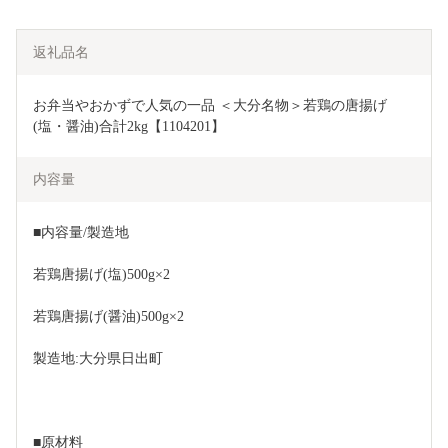
返礼品名
お弁当やおかずで人気の一品 ＜大分名物＞若鶏の唐揚げ
(塩・醤油)合計2kg【1104201】
内容量
■内容量/製造地
若鶏唐揚げ(塩)500g×2
若鶏唐揚げ(醤油)500g×2
製造地:大分県日出町
■原材料