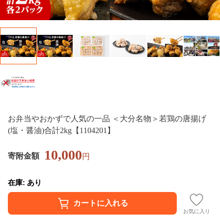
お弁当やおかずで人気の一品 ＜大分名物＞若鶏の唐揚げ
(塩・醤油)合計2kg【1104201】
10,000
寄附金額
円
在庫: あり
お気に入り