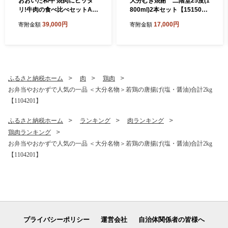
おおいた和牛 焼肉にピッタ
大分むぎ焼酎 二階堂25度(1
リ!牛肉の食べ比べセットA
800ml)2本セット【151504
(上カルビ&上ロース)(合計60
3】
39,000円
17,000円
寄附金額
寄附金額
0g)3～4人前_お肉 黒毛和牛
和牛 肉 焼き肉 バーベキュー
BBQ ギフト プレゼント カル
ビ ロース【1089358】
ふるさと納税ホーム
肉
鶏肉
お弁当やおかずで人気の一品 ＜大分名物＞若鶏の唐揚げ(塩・醤油)合計2kg
【1104201】
ふるさと納税ホーム
ランキング
肉ランキング
鶏肉ランキング
お弁当やおかずで人気の一品 ＜大分名物＞若鶏の唐揚げ(塩・醤油)合計2kg
【1104201】
プライバシーポリシー
運営会社
自治体関係者の皆様へ