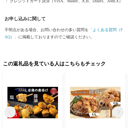
クレジットカード決済（VISA、Master、JCB、Diners、AMEX）
た覚えがないのにお礼品が送られてきた」とのお問い合わせがし
ばしば寄せられております） ・お礼品によっては、発送までにお
お申し込みに関して
時間を頂戴するものがございます。 ・日出町にお住まいの方から
のご寄附に対しては、お礼品の送付をいたしておりません。 【ワ
不明点がある場合、お問い合わせの多い質問を
「よくある質問（F
ンストップ特例申請書送付先】 〒541-8790 大阪府大阪市中央区南
AQ）」
に掲載しておりますのでご確認ください。
本町１の６の２０ コーユービジネス内 44341 大分県日出町 ふ
るさと納税 ワンストップ特例申請書類受付係 HELLO KITTY ©1
976, 2020 SANRIO CO.,LTD.APPROVAL NO.L611294
この返礼品を見ている人はこちらもチェック