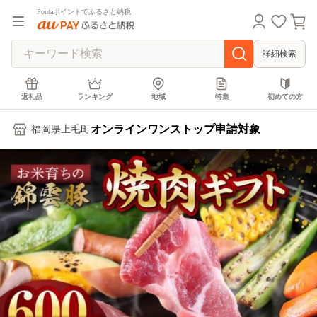
Pontaポイントでふるさと納税
詳細検索
返礼品
ランキング
地域
特集
初めての方
オンラインワンストップ申請対象
福岡県上毛町