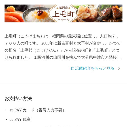
上毛町（こうげまち）は、福岡県の最東端に位置し、人口約７，
７００人の町です。 2005年に新吉富村と大平村が合併し、かつて
の郡名「上毛郡（こうげぐん）」から現在の町名「上毛町」とつ
けられました。 １級河川の山国川を挟んで大分県中津市と隣接
し、経済、文化、歴史的にも、古くから大分県との関わりが深い
自治体紹介をもっと見る
地域です。 定住自立圏構想も県境を越えて、大分県中津市を中心
とする4市2町（中津市、宇佐市、豊後高田市、豊前市、築上町、
上毛町）で協定するなど、行政課題への解決にも共同で取り組ん
でいます。 山々を中心に広がる豊かな緑、そこに点在する棚田、
お支払い方法
町の中央を流れる友枝川や里山といった自然資源に恵まれており
ます。 東九州自動車道の全線開通、上毛SICの開設及び大池公園
au PAY カード（番号入力不要）
の整備等、住環境の良さも有しています。 上毛町（こうげまち）
au PAY 残高
の将来像「みんなが輝くまち上毛」を目標に、住民協働による町