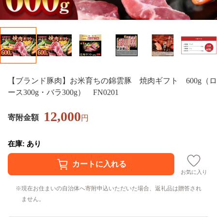
【ブランド豚肉】お米育ちの錦雲豚 焼肉ギフト 600g（ロ
ース300g・バラ300g） FN0201
12,000
寄附金額
円
在庫: あり
お気に入り
現在お住まいの自治体へ寄附申込いただいた場合、返礼品は贈答され
ません。