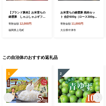
【ブランド豚肉】お米育ちの
お米育ちの錦雲豚 焼肉セッ
錦雲豚 しゃぶしゃぶギフ
ト 合計600g（ロース300g・
ト 600g（ロース300g・バ
バラ300g） | ブランド豚 九
12,000円
11,000円
寄附金額
寄附金額
ラ300g） FN0101
州産 大分県産 国産 冷凍 送料
無料
福岡県上毛町
大分県中津市
この自治体のおすすめ返礼品
1
2