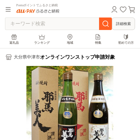
Pontaポイントでふるさと納税
詳細検索
返礼品
ランキング
地域
特集
初めての方
オンラインワンストップ申請対象
大分県中津市