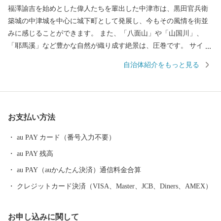
福澤諭吉を始めとした偉人たちを輩出した中津市は、黒田官兵衛
築城の中津城を中心に城下町として発展し、今もその風情を街並
みに感じることができます。 また、「八面山」や「山国川」、
「耶馬溪」など豊かな自然が織り成す絶景は、圧巻です。 サイク
リングロードなど、大自然を利用したアクティビティも楽しめま
自治体紹介をもっと見る
す。 もちろん、市内には温泉スポットも点在しており、‘おんせん
県おおいた’を楽しむことができます。 グルメは、からあげの聖地
「中津からあげ」、数々の海の幸や山の幸などが自慢です。 ふる
さと納税を通して魅力を発信していきたいと思います。
お支払い方法
au PAY カード（番号入力不要）
au PAY 残高
au PAY（auかんたん決済）通信料金合算
クレジットカード決済（VISA、Master、JCB、Diners、AMEX）
お申し込みに関して