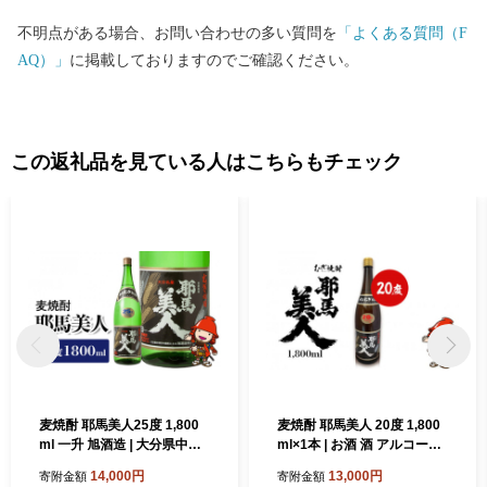
不明点がある場合、お問い合わせの多い質問を
「よくある質問（F
AQ）」
に掲載しておりますのでご確認ください。
この返礼品を見ている人はこちらもチェック
麦焼酎 耶馬美人25度 1,800
麦焼酎 耶馬美人 20度 1,800
ml 一升 旭酒造 | 大分県中津
ml×1本 | お酒 酒 アルコール
市の美味しい地酒 大分県産
旭酒造 地酒 焼酎 一升瓶 本格
14,000円
13,000円
寄附金額
寄附金額
九州産 中津市 国産 送料無料
焼酎 贈答 ギフト 大分県産 九