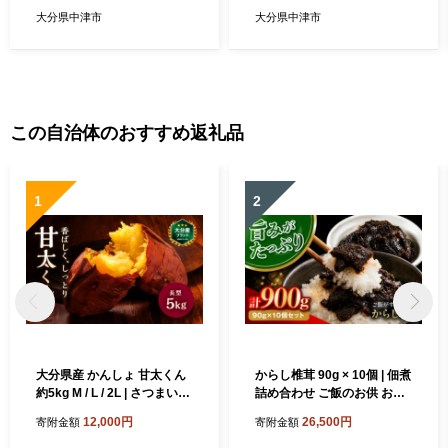
州産 国産 大分県 中津市
大分県中津市
大分県中津市
この自治体のおすすめ返礼品
1
2
大分県産 かんしょ 甘太くん
からし椎茸 90g × 10個 | 佃煮
約5kg M / L / 2L | さつまいも
詰め合わせ ご飯のお供 おか
さつま芋 サツマイモ 芋 いも
ず おつまみ 肉厚 しいたけ 椎
12,000円
26,500円
寄附金額
寄附金額
紅はるか べにはるか 焼き芋
茸 シイタケ 辛子 からし カラ
おやつ ブランド 九州産 国産
シ 惣菜 懐かしい味 九州産 大