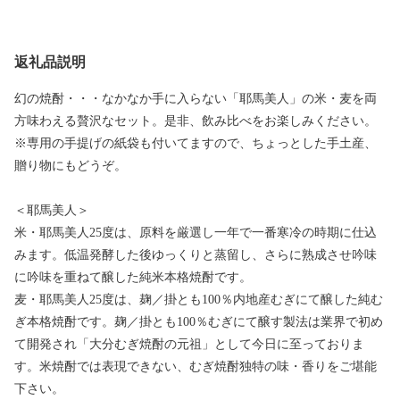
返礼品説明
幻の焼酎・・・なかなか手に入らない「耶馬美人」の米・麦を両
方味わえる贅沢なセット。是非、飲み比べをお楽しみください。
※専用の手提げの紙袋も付いてますので、ちょっとした手土産、
贈り物にもどうぞ。
＜耶馬美人＞
米・耶馬美人25度は、原料を厳選し一年で一番寒冷の時期に仕込
みます。低温発酵した後ゆっくりと蒸留し、さらに熟成させ吟味
に吟味を重ねて醸した純米本格焼酎です。
麦・耶馬美人25度は、麹／掛とも100％内地産むぎにて醸した純む
ぎ本格焼酎です。麹／掛とも100％むぎにて醸す製法は業界で初め
て開発され「大分むぎ焼酎の元祖」として今日に至っておりま
す。米焼酎では表現できない、むぎ焼酎独特の味・香りをご堪能
下さい。