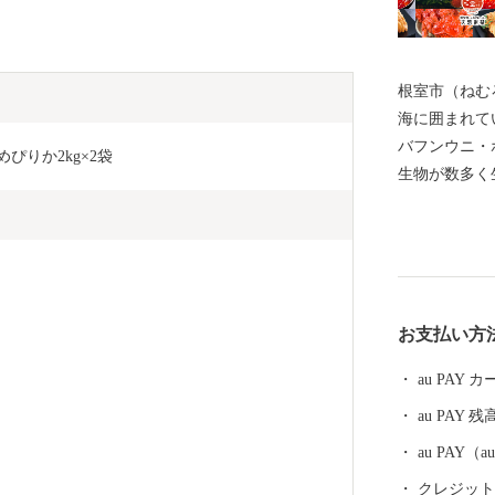
根室市（ねむ
海に囲まれて
バフンウニ・
ゆめぴりか2kg×2袋
生物が数多く
の宝庫として
る約330種
などには毎年
ングに訪れて
体験、フット
お支払い方
を相手にする
を呼んでいま
au PAY
運動原点の地
au PAY 残
の早期返還を
ち、運動を展
au PAY
には解決しな
クレジットカ