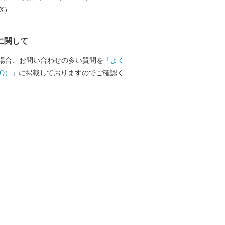
しづつまちの活性化を目指し歩みを進めて
EX）
で、今後の根室市にご注目ください。
に関して
場合、お問い合わせの多い質問を
「よく
Q）」
に掲載しておりますのでご確認く