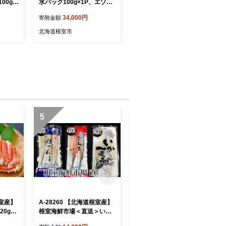
00g×
水パック100g×1P、エゾバ
]
フンウニ100g×1折[10月下
34,000円
寄附金額
旬以降発送]
北海道根室市
5
6
根室産】
A-28260 【北海道根室産】
A-11240 無添加天然熟成紅
0g×3
根室海鮮市場＜直送＞いか
鮭1切(約80g)真空×15P
一夜干し2枚・さんま明太4