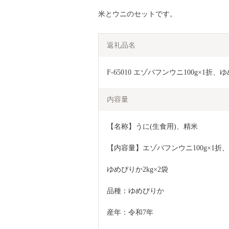
米とウニのセットです。
返礼品名
F-65010 エゾバフンウニ100g×1折、
内容量
【名称】うに(生食用)、精米
【内容量】エゾバフンウニ100g×1折、
ゆめぴりか2kg×2袋
品種：ゆめぴりか
産年：令和7年