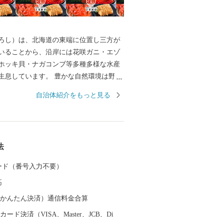
ろし）は、北海道の東端に位置し三方が
いることから、沿岸には花咲ガニ・エゾ
ホッキ貝・ナガコンブ等多種多様な水産
生息しています。 豊かな自然環境は野鳥
も知られ、日本で観察できる半数を超え
自治体紹介をもっと見る
の野鳥が観測でき、風蓮湖、春国岱、長節湖
全国各地から多くの方がバードウォッチ
います。 その他、クルーズ体験やカヌー
パス、酪農体験など、都会にはない自然
法
北海道ならではのアクティビティも人気
す。 また、根室市は「北方領土返還要求
 カード（番号入力不要）
」として、これまで長きに渡り北方四島
高
願い、市民一丸となって世論の先頭に立
開しています。 まちの再生・発展のため
（auかんたん決済）通信料金合算
ければならない課題が非常に山積してい
ード決済（VISA、Master、JCB、Di