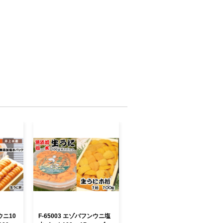
ウニ10
F-65003 エゾバフンウニ塩