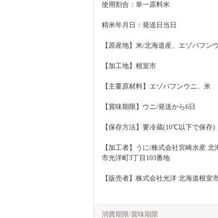
使用割合：単一原料米
精米年月日：発送日当日
【原産地】米/北海道産、エゾバフンウ
【加工地】根室市
【主要原材料】エゾバフンウニ、米
【賞味期限】ウニ/発送から6日
【保存方法】要冷蔵(10℃以下で保存)
【加工者】うに/株式会社宮崎水産 北
市光洋町3丁目103番地
【販売者】株式会社光洋 北海道根室市
消費期限/賞味期限