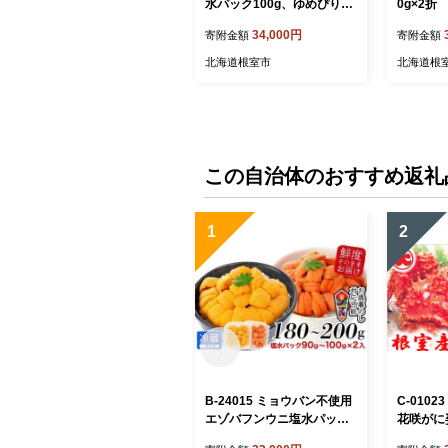
水パック100g、ゆめぴりか
0g×2折
2kg×2袋[10月下旬以降発
34,000円
寄附金額
寄附金額
送]
北海道根室市
北海道根
この自治体のおすすめ返礼
1
2
B-24015 ミョウバン不使用
C-010
エゾバフンウニ塩水パック9
花咲がに姿
0～100g×2P[11月上旬以降