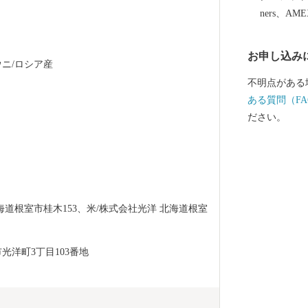
ます。 すこ
ners、AM
まいりますの
お申し込み
ニ/ロシア産
不明点がある
ある質問（FA
ださい。
海道根室市桂木153、米/株式会社光洋 北海道根室
光洋町3丁目103番地