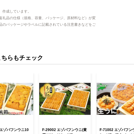
、作成しています。
返礼品の仕様（規格、容量、パッケージ、原材料など）が変
品のパッケージやラベルに記載されている注意書きなどをご
こちらもチェック
01 エゾバフンウニ10
F-29002 エゾバフンウニ(黄
F-71002 エゾバフン