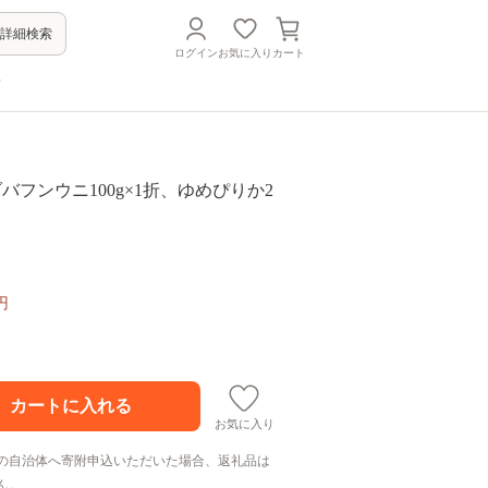
詳細検索
ログイン
お気に入り
カート
方
 エゾバフンウニ100g×1折、ゆめぴりか2
円
お気に入り
の自治体へ寄附申込いただいた場合、返礼品は
ん。