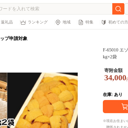
返礼品
ランキング
地域
特集
初めての
ップ申請対象
F-65010
kg×2袋
寄附金額
34,000
在庫: あり
現在お住まい
贈答されませ