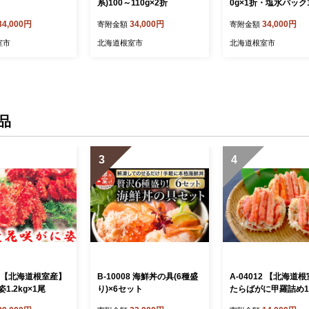
系)100～110g×2折
0g×1折・塩水パック1
1P[11月中旬以降発送
34,000円
34,000円
34,000円
寄附金額
寄附金額
室市
北海道根室市
北海道根室市
品
3
4
23 【北海道根室産】
B-10008 海鮮丼の具(6種盛
A-04012 【北海道
1.2kg×1尾
り)×6セット
たらばがに甲羅詰め12
P