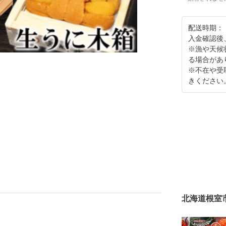
配送時期：
入金確認後
※漁や天候
る場合があ
※不在や受
きください
北海道根室