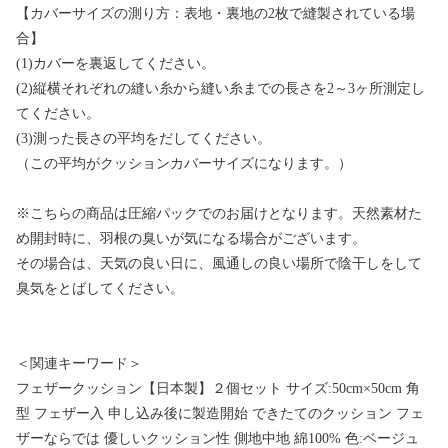
【カバーサイズの測り方：表地・裏地の2枚で縫製されている場
合】
(1)カバーを裏返してください。
(2)縦横それぞれの縫い糸から縫い糸までの長さを2～3ヶ所測定し
てください。
(3)測った長さの平均をだしてください。
（この平均がクッションカバーサイズになります。）
※こちらの商品は圧縮パックでのお届けとなります。天然素材た
め開封時に、羽根の臭いが気になる場合がございます。
その場合は、天気の良い日に、風通しの良い場所で陰干しをして
臭気をとばしてください。
＜関連キーワード＞
フェザークッション【日本製】２個セット サイズ:50cm×50cm 角
型 フェザー入 申し込み後に製造開始 できたてのクッション フェ
ザーならでは 優しいクッション性 側地中地 綿100% 色:ベージュ