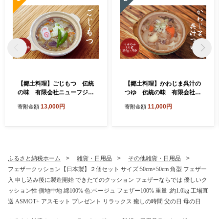
【郷土料理】ごじもつ 伝統
【郷土料理】かわじま呉汁の
の味 有限会社ニューフジサ
つゆ 伝統の味 有限会社ニ
ービス
ューフジサービス
13,000円
11,000円
寄附金額
寄附金額
ふるさと納税ホーム
雑貨・日用品
その他雑貨・日用品
フェザークッション【日本製】２個セット サイズ:50cm×50cm 角型 フェザー
入 申し込み後に製造開始 できたてのクッション フェザーならでは 優しいク
ッション性 側地中地 綿100% 色:ベージュ フェザー100% 重量 :約1.0kg 工場直
送 ASMOT+ アスモット プレゼント リラックス 癒しの時間 父の日 母の日