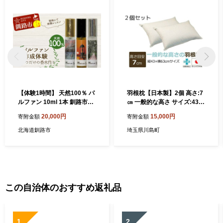
【体験1時間】 天然100％ パ
羽根枕【日本製】2個 高さ:7
ルファン 10ml 1本 釧路市ご
㎝ 一般的な高さ サイズ:43㎝
当地の香り 精油 釧路 ご当地
×63cm まくら メーカー直販
20,000円
15,000円
寄附金額
寄附金額
アロマオイル アロマ ギフト
当店人気商品 高品質 フェザ
リラックス 癒し F4F-8226
ー 羽根枕 羽枕 通気性抜群 高
北海道釧路市
埼玉県川島町
品質 作りたて羽根枕 抗菌防
臭加工（SEK）マーク取得
温かく 蒸れにくい おすすめ
枕 羽根 受注生産 水鳥 天然素
材 工場直送 ASMOT+ アスモ
ット ナオシング プレゼント
この自治体のおすすめ返礼品
リラックス 癒しの時間 父の
日 母の日
1
2