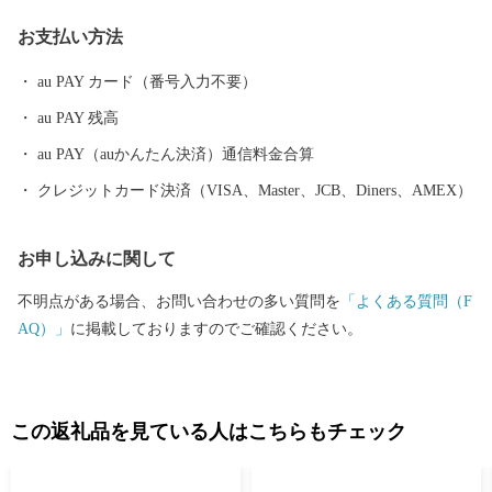
な取り組みとして、町の魅力を地域住民が再認識し、地域の誇り
お支払い方法
の象徴となり、また町外に対する認知度向上、「訪れたい」、
「買いたい」、「住みたい」と思えるような町のイメージを図る
au PAY カード（番号入力不要）
ため、 「かわじまブランド（＝KJブランド）」をたちあげまし
au PAY 残高
た。KJブランドとは、「自然（見渡す限りの田園風景、白鳥の飛
来など）」、「農産物（いちご、いちじく、川越藩のお蔵米な
au PAY（auかんたん決済）通信料金合算
ど）」、「食（すったて、呉汁など）」、「歴史文化財（遠山記
クレジットカード決済（VISA、Master、JCB、Diners、AMEX）
念館、廣徳寺大御堂など）」などに代表される地域資源を掘り起
こし、川島町のＰＲを行っていくものです。 川島町は、ふるさ
お申し込みに関して
と納税の対象団体として総務大臣から指定を受けているため、本
町に寄附した場合は、税制上の特例控除を受けることができま
不明点がある場合、お問い合わせの多い質問を
「よくある質問（F
す。
AQ）」
に掲載しておりますのでご確認ください。
この返礼品を見ている人はこちらもチェック