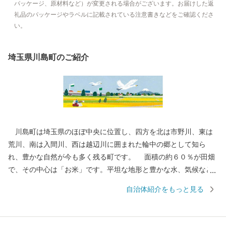
パッケージ、原材料など）が変更される場合がございます。お届けした返
礼品のパッケージやラベルに記載されている注意書きなどをご確認くださ
い。
埼玉県川島町のご紹介
川島町は埼玉県のほぼ中央に位置し、四方を北は市野川、東は
荒川、南は入間川、西は越辺川に囲まれた輪中の郷として知ら
れ、豊かな自然が今も多く残る町です。 面積の約６０％が田畑
で、その中心は「お米」です。平坦な地形と豊かな水、気候など
理想的な条件が整っており、江戸時代には、お蔵米として川越藩
自治体紹介をもっと見る
に献上されていた由緒あるお米が産み出されています。 また、
町の特産として、県内でも有数の産地となっている「いちご」、
県内最大の生産量を誇る「いちじく」の栽培が盛んです。 新た