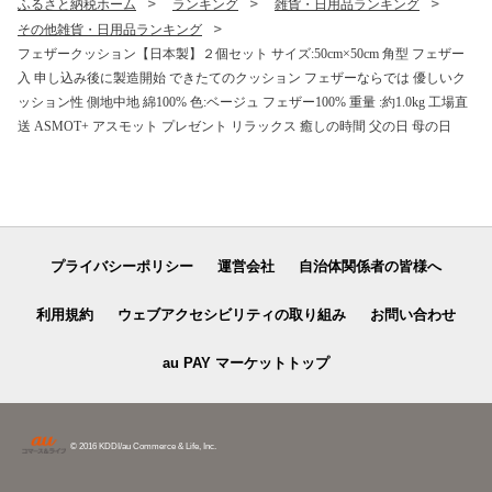
ふるさと納税ホーム
ランキング
雑貨・日用品ランキング
その他雑貨・日用品ランキング
フェザークッション【日本製】２個セット サイズ:50cm×50cm 角型 フェザー
入 申し込み後に製造開始 できたてのクッション フェザーならでは 優しいク
ッション性 側地中地 綿100% 色:ベージュ フェザー100% 重量 :約1.0kg 工場直
送 ASMOT+ アスモット プレゼント リラックス 癒しの時間 父の日 母の日
プライバシーポリシー
運営会社
自治体関係者の皆様へ
利用規約
ウェブアクセシビリティの取り組み
お問い合わせ
au PAY マーケットトップ
© 2016 KDDI/au Commerce & Life, Inc.