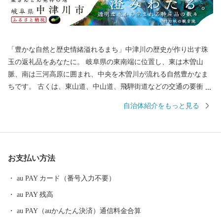
「豊かな自然と歴史情緒溢れるまち」中津川の歴史が作り出す珠
玉の返礼品をあなたに。 岐阜県の東南端に位置し、東は木曽山
脈、南は三河高原に囲まれ、中央を木曽川が流れる自然豊かなま
ちです。 古くは、東山道、中山道、飛騨街道などの交通の要衝と
して栄え、近年では中核工業団地の完成により、商工業都市とし
自治体紹介をもっと見る
て成長してきました。 一方、豊かな自然環境のなかで産出される
東濃桧は、伊勢神宮の式年遷宮で御神木として使用されるほど有
名です。 また、優れた農産物などを産出する農業地域でもあり、
地場産業の盛んな都市です。 そして、リニア中央新幹線の開業に
お支払い方法
伴い、市内にリニア岐阜県駅（仮称）が誕生します。 中津川市
は、今も昔も交通の要衝として、人、モノ、情報の行き交うまち
au PAY カード（番号入力不要）
として、これからも歴史を歩み続けていきますので、 応援をよろ
au PAY 残高
しくお願いいたします！ ■中津川市を代表する主な返礼品 ・「中
津川市発祥の栗きんとん」をはじめとする和菓子 ・地域で育まれ
au PAY（auかんたん決済）通信料金合算