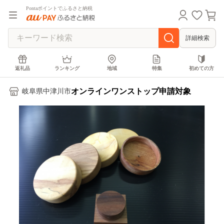
Pontaポイントでふるさと納税
詳細検索
返礼品
ランキング
地域
特集
初めての方
オンラインワンストップ申請対象
岐阜県中津川市