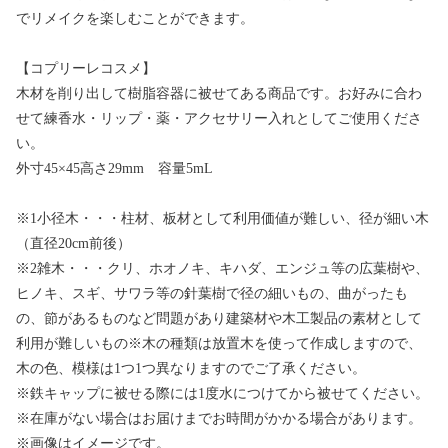
でリメイクを楽しむことができます。
【コプリーレコスメ】
木材を削り出して樹脂容器に被せてある商品です。お好みに合わ
せて練香水・リップ・薬・アクセサリー入れとしてご使用くださ
い。
外寸45×45高さ29mm 容量5mL
※1小径木・・・柱材、板材として利用価値が難しい、径が細い木
（直径20cm前後）
※2雑木・・・クリ、ホオノキ、キハダ、エンジュ等の広葉樹や、
ヒノキ、スギ、サワラ等の針葉樹で径の細いもの、曲がったも
の、節があるものなど問題があり建築材や木工製品の素材として
利用が難しいもの※木の種類は放置木を使って作成しますので、
木の色、模様は1つ1つ異なりますのでご了承ください。
※鉄キャップに被せる際には1度水につけてから被せてください。
※在庫がない場合はお届けまでお時間がかかる場合があります。
※画像はイメージです。