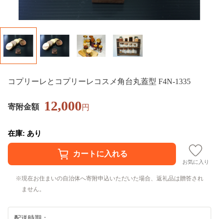
コプリーレとコプリーレコスメ角台丸蓋型 F4N-1335
12,000
寄附金額
円
在庫: あり
お気に入り
現在お住まいの自治体へ寄附申込いただいた場合、返礼品は贈答され
ません。
配送時期：