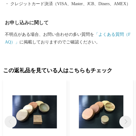
た飛騨牛 ・清流が育む地酒 ・伊勢神宮式年遷宮の御神木としても
クレジットカード決済（VISA、Master、JCB、Diners、AMEX）
有名な木工製品 ・栽培に適した気候で栽培するシクラメン など
全国に誇る名産品をたくさん揃えました。 一つ一つのお礼の品に
お申し込みに関して
こだわりを持って掲載しております。 ぜひお時間のある時にじっ
くりお選びください 期間限定や数量限定のお礼の品もございます
不明点がある場合、お問い合わせの多い質問を
「よくある質問（F
ので まめにチェックしてみてください そしてぜひ中津川市にお越
AQ）」
に掲載しておりますのでご確認ください。
しください。
この返礼品を見ている人はこちらもチェック