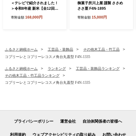
＜テレビで紹介されました！
御菓子所川上屋 謹製 ささめ
＞令和8年産 新米【全12回定
ささ栗 F4N-1895
期便】皇室献上米『銀の朏』
168,000円
15,000円
寄附金額
寄附金額
2kg 中津川市加子母産 栽培
期間中化学肥料不使用 お米
新米 精米 F4N-2889
ふるさと納税ホーム
工芸品・装飾品
その他木工品・竹工品
コプリーレとコプリーレコスメ角台丸蓋型 F4N-1335
ふるさと納税ホーム
ランキング
工芸品・装飾品ランキング
その他木工品・竹工品ランキング
コプリーレとコプリーレコスメ角台丸蓋型 F4N-1335
プライバシーポリシー
運営会社
自治体関係者の皆様へ
利用規約
ウェブアクセシビリティの取り組み
お問い合わせ