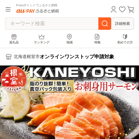
Pontaポイントでふるさと納税
詳細検索
返礼品
ランキング
地域
特集
初めての方
オンラインワンストップ申請対象
北海道根室市