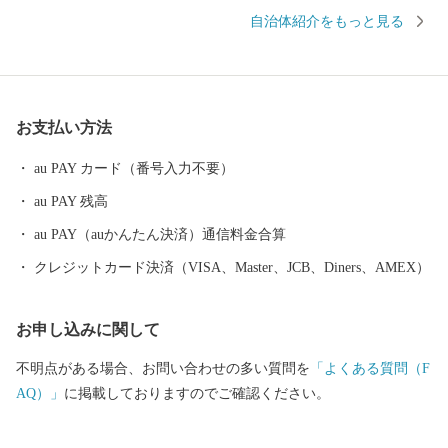
半数を超える約330種の野鳥が観測でき、風蓮湖、春国岱、長節湖
自治体紹介をもっと見る
などには毎年全国各地から多くの方がバードウォッチングに訪れ
ています。 その他、クルーズ体験やカヌー体験、フットパス、酪
農体験など、都会にはない自然を相手にする北海道ならではのア
クティビティも人気を呼んでいます。 また、根室市は「北方領土
お支払い方法
返還要求運動原点の地」として、これまで長きに渡り北方四島の
早期返還を願い、市民一丸となって世論の先頭に立ち、運動を展
au PAY カード（番号入力不要）
開しています。 まちの再生・発展のためには解決しなければなら
au PAY 残高
ない課題が非常に山積しています。 すこしづつまちの活性化を目
指し歩みを進めてまいりますので、今後の根室市にご注目くださ
au PAY（auかんたん決済）通信料金合算
い。
クレジットカード決済（VISA、Master、JCB、Diners、AMEX）
お申し込みに関して
不明点がある場合、お問い合わせの多い質問を
「よくある質問（F
AQ）」
に掲載しておりますのでご確認ください。