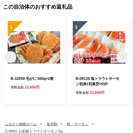
この自治体のおすすめ返礼品
1
2
B-32059 毛がに 500g×2尾
B-09120 塩トラウトサーモ
ン切身1切真空×55P
23,000円
寄附金額
23,000円
寄附金額
ふるさと納税ホーム
魚貝類
鮭・サーモン
D-09001 お刺身トラウトサーモン5kg