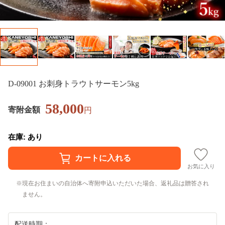
D-09001 お刺身トラウトサーモン5kg
58,000
寄附金額
円
在庫: あり
お気に入り
現在お住まいの自治体へ寄附申込いただいた場合、返礼品は贈答され
ません。
配送時期：