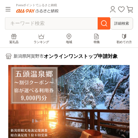
Pontaポイントでふるさと納税
詳細検索
返礼品
ランキング
地域
特集
初めての方
オンラインワンストップ申請対象
新潟県阿賀野市