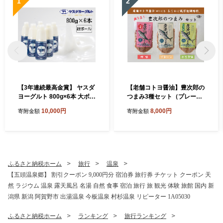
1
2
【3年連続最高金賞】 ヤスダ
【老舗コトヨ醤油】豊次郎の
ヨーグルト 800g×6本 大ボト
つまみ3種セット（プレーン
ル ヨーグルト まるでスイー
わさび味 梅味） 60g×3個 万
10,000円
8,000円
寄附金額
寄附金額
ツ 無添加 搾りたて こだわり
能調味料 ふりかけ アーモン
生乳 濃厚 飲むヨーグルト の
ド入り 鯖節 オイル不使用 1C
むよーぐると お歳暮 お中元
50008
母の日 父の日 クリスマス 誕
生日 1B76010
ふるさと納税ホーム
旅行
温泉
【五頭温泉郷】 割引クーポン 9,000円分 宿泊券 旅行券 チケット クーポン 天
然 ラジウム 温泉 露天風呂 名湯 自然 食事 宿泊 旅行 旅 観光 体験 旅館 国内 新
潟県 新潟 阿賀野市 出湯温泉 今板温泉 村杉温泉 リピーター 1A05030
ふるさと納税ホーム
ランキング
旅行ランキング