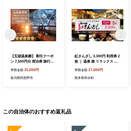
【五頭温泉郷】 割引クーポ
紅さんざし 3,300円 利用券 2
ン 7,500円分 宿泊券 旅行券
枚 ｜ 温泉 旅 リラックス 貸
チケット クーポン 天然 ラジ
切露天風呂 露天風呂 風呂 フ
25,000円
27,000円
寄附金額
寄附金額
ウム 温泉 露天風呂 名湯 自然
ロ お風呂 貸切湯 栗山温泉 ぬ
食事 宿泊 旅行 旅 観光 体験
るぬる すべすべの美人湯 湯
新潟県阿賀野市
熊本県和水町
旅館 国内 新潟県 新潟 阿賀野
休日 祝日
市 出湯温泉 今板温泉 村杉温
泉 リピーター 1A04025
この自治体のおすすめ返礼品