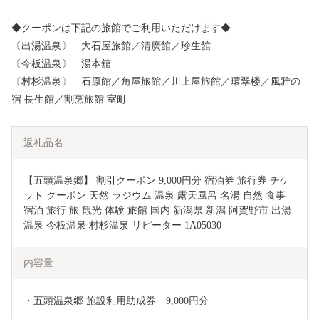
◆クーポンは下記の旅館でご利用いただけます◆
〔出湯温泉〕 大石屋旅館／清廣館／珍生館
〔今板温泉〕 湯本舘
〔村杉温泉〕 石原館／角屋旅館／川上屋旅館／環翠楼／風雅の
宿 長生館／割烹旅館 室町
返礼品名
【五頭温泉郷】 割引クーポン 9,000円分 宿泊券 旅行券 チケ
ット クーポン 天然 ラジウム 温泉 露天風呂 名湯 自然 食事 
宿泊 旅行 旅 観光 体験 旅館 国内 新潟県 新潟 阿賀野市 出湯
温泉 今板温泉 村杉温泉 リピーター 1A05030
内容量
・五頭温泉郷 施設利用助成券　9,000円分