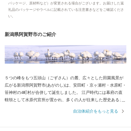
パッケージ、原材料など）が変更される場合がございます。お届けした返
礼品のパッケージやラベルに記載されている注意書きなどをご確認くださ
い。
新潟県阿賀野市のご紹介
５つの峰をもつ五頭山（ごずさん）の麓、広々とした田園風景が
広がる新潟県阿賀野市(あがのし)は、安田町・京ヶ瀬村・水原町・
笹神村の4町村が合併して誕生しました。 江戸時代には幕府の直
轄領として水原代官所が置かれ、多くの人が往来した歴史あるま
ちです。 弘法大師（空海）により開湯されたといわれる「出湯温
自治体紹介をもっと見る
泉」と、「今板温泉」「村杉温泉」からなる五頭温泉郷があり、
効能高いラジウム泉が人気の温泉地は、リピーター率・新潟県内N
o.1！ お湯につかるのはもちろん、気化した成分を吸い込むことで