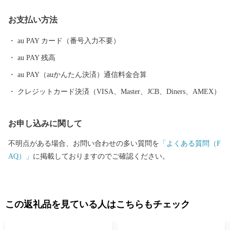
も健康効果があるとされていますので、お風呂に入るだけではな
お支払い方法
く旅館のお庭や温泉街を散歩しながら存分にリフレッシュしてい
ただけます。 また、「白鳥の渡来地」として有名な瓢湖には、毎
au PAY カード（番号入力不要）
年10月中旬から3月下旬まで最大約5,000羽の白鳥が飛来します。
au PAY 残高
日の出とともに飛び立つ姿、水面を優雅に泳ぐ姿など、間近で観
察することができるほか、ラムサール条約登録湿地である瓢湖に
au PAY（auかんたん決済）通信料金合算
は、その他にも野鳥や水生生物の姿を楽しむことができます。
クレジットカード決済（VISA、Master、JCB、Diners、AMEX）
お申し込みに関して
不明点がある場合、お問い合わせの多い質問を
「よくある質問（F
AQ）」
に掲載しておりますのでご確認ください。
この返礼品を見ている人はこちらもチェック