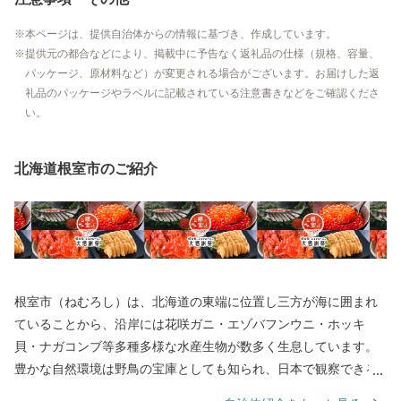
本ページは、提供自治体からの情報に基づき、作成しています。
提供元の都合などにより、掲載中に予告なく返礼品の仕様（規格、容量、
パッケージ、原材料など）が変更される場合がございます。お届けした返
礼品のパッケージやラベルに記載されている注意書きなどをご確認くださ
い。
北海道根室市のご紹介
根室市（ねむろし）は、北海道の東端に位置し三方が海に囲まれ
ていることから、沿岸には花咲ガニ・エゾバフンウニ・ホッキ
貝・ナガコンブ等多種多様な水産生物が数多く生息しています。
豊かな自然環境は野鳥の宝庫としても知られ、日本で観察できる
半数を超える約330種の野鳥が観測でき、風蓮湖、春国岱、長節湖