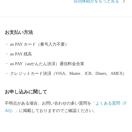
自治体紹介をもっと見る
などには毎年全国各地から多くの方がバードウォッチングに訪れ
ています。 その他、クルーズ体験やカヌー体験、フットパス、酪
農体験など、都会にはない自然を相手にする北海道ならではのア
クティビティも人気を呼んでいます。 また、根室市は「北方領土
お支払い方法
返還要求運動原点の地」として、これまで長きに渡り北方四島の
早期返還を願い、市民一丸となって世論の先頭に立ち、運動を展
au PAY カード（番号入力不要）
開しています。 まちの再生・発展のためには解決しなければなら
au PAY 残高
ない課題が非常に山積しています。 すこしづつまちの活性化を目
指し歩みを進めてまいりますので、今後の根室市にご注目くださ
au PAY（auかんたん決済）通信料金合算
い。
クレジットカード決済（VISA、Master、JCB、Diners、AMEX）
お申し込みに関して
不明点がある場合、お問い合わせの多い質問を
「よくある質問（F
AQ）」
に掲載しておりますのでご確認ください。