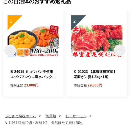
この自治体のおすすめ返礼品
1
2
B-24015 ミョウバン不使用
C-01023 【北海道根室産】
エゾバフンウニ塩水パック9
花咲がに姿1.2kg×1尾
0～100g×2P[11月上旬以降
23,000円
29,000円
寄附金額
寄附金額
発送]
ふるさと納税ホーム
魚貝類
鮭・サーモン
A-11084 紅鮭10切・秋鮭4切、天然ほたて貝柱200g