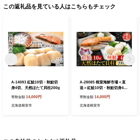
この返礼品を見ている人はこちらもチェック
A-14093 紅鮭10切・秋鮭切
A-28085 根室海鮮市場＜直
身4切、天然ほたて貝柱200g
送＞紅鮭10切・秋鮭切身4
切、天然ほたて貝柱200g
14,000円
14,000円
寄附金額
寄附金額
北海道根室市
北海道根室市