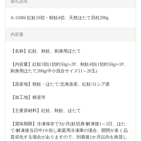
返礼品名
A-11084 紅鮭10切・秋鮭4切、天然ほたて貝柱200g
内容量
【名称】紅鮭、秋鮭、刺身用ほたて
【内容量】紅鮭5切(1切約50g)×2P、秋鮭4切(1切約50g)×1P、
刺身用ほたて200g(中小混合サイズ11～20玉)
【原産地】秋鮭・ほたて/北海道産、紅鮭/ロシア産
【加工地】根室市
【主要原材料】紅鮭、秋鮭、ほたて
【賞味期限】冷凍保存で3か月(鮭切身/解凍後1～2日、ほた
て/解凍後当日中)※但し家庭用冷凍庫の場合、開閉が多く品
質劣化する場合がありますので、到着後1か月以内を推奨し