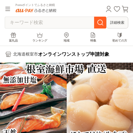
Pontaポイントでふるさと納税
詳細検索
返礼品
ランキング
地域
特集
初めての方
オンラインワンストップ申請対象
北海道根室市