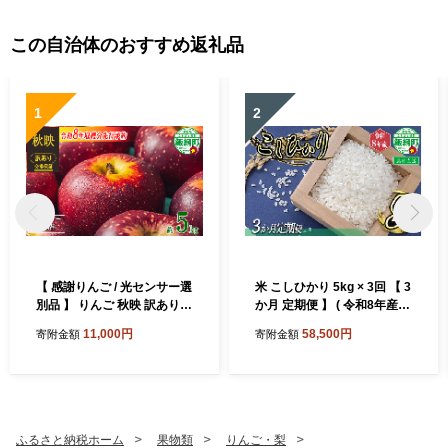
この自治体のおすすめ返礼品
1
2
【 感謝りんご / 光センサー選
米 こしひかり 5kg × 3回 【 3
別品 】 りんご 秋映 訳あり 5
か月 定期便 】 ( 令和8年産 )
kg （ 12玉 〜 25玉 ） 交換保
山岸ファームのお米 沖縄県
11,000円
58,500円
寄附金額
寄附金額
証 ながの農業協同組合 2026
への配送不可 2026年10月上
年10月上旬頃から2026年10
旬頃から順次発送予定 コシ
月下旬頃まで順次発送予定
ヒカリ 白米 精米 お米 信州
令和8年度収穫分 傷 不揃い
予約 農家直送 長野県 飯綱町
リンゴ 林檎 果物 フルーツ 信
[2001]
州 長野 予約 長野県 飯綱町
ふるさと納税ホーム
果物類
りんご・梨