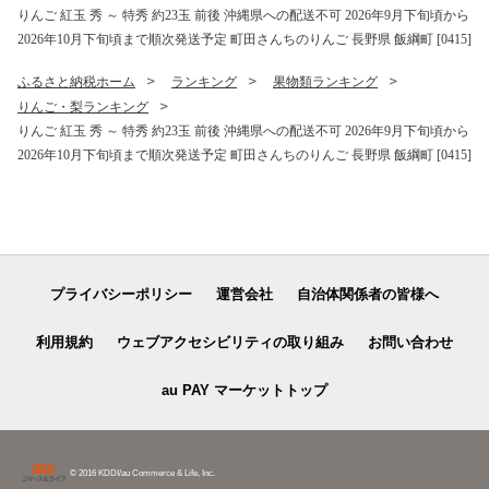
[1202]
りんご 紅玉 秀 ～ 特秀 約23玉 前後 沖縄県への配送不可 2026年9月下旬頃から
2026年10月下旬頃まで順次発送予定 町田さんちのりんご 長野県 飯綱町 [0415]
ふるさと納税ホーム
ランキング
果物類ランキング
りんご・梨ランキング
りんご 紅玉 秀 ～ 特秀 約23玉 前後 沖縄県への配送不可 2026年9月下旬頃から
2026年10月下旬頃まで順次発送予定 町田さんちのりんご 長野県 飯綱町 [0415]
プライバシーポリシー
運営会社
自治体関係者の皆様へ
利用規約
ウェブアクセシビリティの取り組み
お問い合わせ
au PAY マーケットトップ
© 2016 KDDI/au Commerce & Life, Inc.