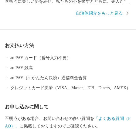
季折々に美しい姿をみせ、私たちの心を癒すとともに、先人たち
の英知とたゆまぬ努力によって、農業はもとよりあらゆる産業や
自治体紹介をもっと見る
私たちの生活すべての基盤となっています。 その豊かな自然と
誇りある歴史を背景に果樹稲作を中心とした農業振興などに積極
的に取組み、現在、長野市のベッドタウンや北信地域の観光拠点
として、また、飯綱町産コシヒカリはもとより、りんごやももな
お支払い方法
ど果樹の一大産地として発展してきました。 大自然に囲まれ四
季を通じて魅力ある飯綱町に是非お立ち寄りください。
au PAY カード（番号入力不要）
au PAY 残高
au PAY（auかんたん決済）通信料金合算
クレジットカード決済（VISA、Master、JCB、Diners、AMEX）
お申し込みに関して
不明点がある場合、お問い合わせの多い質問を
「よくある質問（F
AQ）」
に掲載しておりますのでご確認ください。