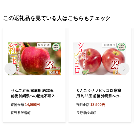
この返礼品を見ている人はこちらもチェック
りんご 紅玉 家庭用 約23玉
りんご シナノピッコロ 家庭
前後 沖縄県への配送不可 20
用 約23玉 前後 沖縄県への配
26年9月下旬頃から2026年1
送不可 2026年9月下旬頃か
14,000円
13,500円
寄附金額
寄附金額
0月下旬頃まで順次発送予定
ら2026年10月下旬頃まで順
町田さんちのりんご 長野県
次発送予定 町田さんちのり
長野県飯綱町
長野県飯綱町
飯綱町 [0416]
んご 長野県 飯綱町 [0417]