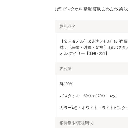
( 綿 バスタオル 清潔 贅沢 ふわふわ 柔ら
返礼品名
【泉州タオル】吸水力と肌触りが自慢
域：北海道・沖縄・離島】 綿 バスタオ
オル デイリー【039D-251】
内容量
綿100%
バスタオル　60㎝ｘ120㎝　4枚
カラー4色：ホワイト、ライトピンク
消費期限/賞味期限