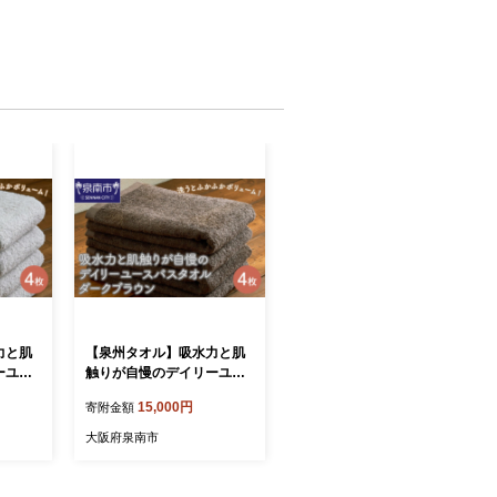
力と肌
【泉州タオル】吸水力と肌
ーユー
触りが自慢のデイリーユー
グレー
スバスタオル ダークブラウ
15,000円
寄附金額
：北海
ン 4枚【配送不可地域：北
9D-2
海道・沖縄・離島】【039D
大阪府泉南市
-255】