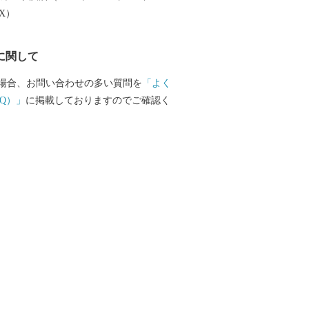
大阪湾でとれた新鮮な海産物が水揚げさ
EX）
SENNAN LONGPARK（泉南ロングパ
、にぎわいを創出し、レクリエーション
に関して
再生させ、泉南市のまちづくりの拠点と
ざしています。
場合、お問い合わせの多い質問を
「よく
Q）」
に掲載しておりますのでご確認く