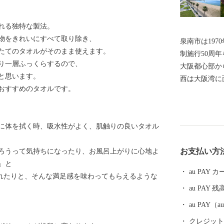
れる独特な製法。
物をきれいにすべて取り除き、
泉南市は197
たてのタオルがそのまま使えます。
制施行50周
り一層ふっくらするので、
大阪都心部か
と思います。
西は大阪湾に
おすすめのタオルです。
阪南市、そし
しています。
みせ、面積は
に体を拭く時、吸水性がよく、肌触りの良いタオル
1/3を含み
び臨海部から
お支払い方
ろうって気持ちになったり、お風呂上がりに心地よ
る和泉山脈が
」と
くからの街並
au PAY
われたりと、そんな満足感を味わってもらえるような
ます。また、
au PAY 残
芋、花き等、
関西国際空港
au PAY
造業をはじめ
クレジットカ