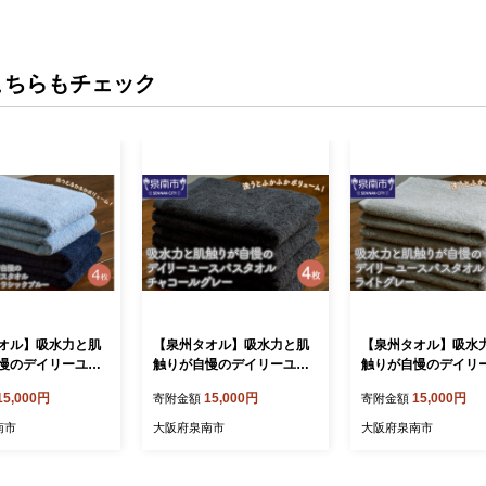
こちらもチェック
オル】吸水力と肌
【泉州タオル】吸水力と肌
【泉州タオル】吸水
慢のデイリーユー
触りが自慢のデイリーユー
触りが自慢のデイリ
オル スカイブル
スバスタオル チャコールグ
スバスタオル ライト
15,000円
15,000円
15,000円
寄附金額
寄附金額
シックブルー 4枚
レー 4枚【配送不可地域：
4枚【配送不可地域
可地域：北海道・
北海道・沖縄・離島】【03
道・沖縄・離島】【03
南市
大阪府泉南市
大阪府泉南市
】【039D-253】
9D-254】
63】