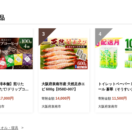
品
3
4
琲本舗】煎りた
大阪府泉南市産 天然足赤エ
トイレットペーパー 1
たて!ドリップコー
ビ 600g【058D-007】
ール 蒼翠（そうすい
0袋【010D-16
ル 巻【配送不可地域
17,000円
14,000円
11,500円
寄附金額
寄附金額
道・沖縄】【2026年
届け】トイレ 人気 
南市
大阪府泉南市
大阪府泉南市
大容量 生活用品 消耗
災 備蓄 大阪府 泉南
活 【020D-006】
タオル・寝具