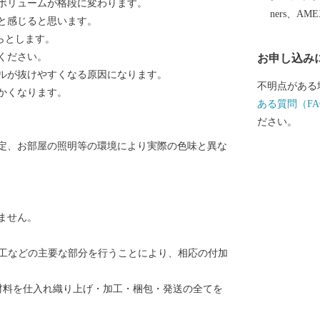
ボリュームが格段に変わります。
る両漁港では
ners、AM
と感じると思います。
れ、海岸部には
らとします。
ーク）を設け
ください。
お申し込み
ゾーンとして
ルが抜けやすくなる原因になります。
することをめ
不明点がある
かくなります。
ある質問（FA
ださい。
定、お部屋の照明等の環境により実際の色味と異な
ません。
加工などの主要な部分を行うことにより、相応の付加
材料を仕入れ織り上げ・加工・梱包・発送の全てを