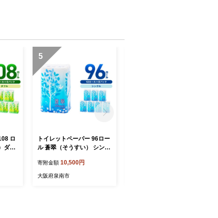
5
6
08 ロ
トイレットペーパー 96ロー
【数量限定】トイレットペ
）ダブ
ル 蒼翠（そうすい） シング
ーパー 108ロール ニューラ
：北海
ル 巻【配送不可地域：北海
イフアップ シングル 巻【配
10,500円
10,000円
寄附金額
寄附金額
8月お
道・沖縄】【60営業日以内
送不可地域：北海道・沖
日用品
に発送】 といれっとぺーぱ
縄】【30営業日以内に発
大阪府泉南市
大阪府泉南市
品 防
ー 日用品 人気 ランキング
送】 トイレット ペーパー
市 新生
消耗品 防災 備蓄 泉南市 新
人気 大容量 日用品 備蓄 防
生活【020D-014】
災 【020D-017】