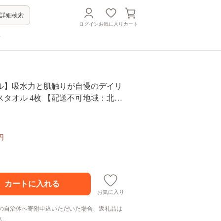
詳細検索
ログイン
お気に入り
カート
方
ル】吸水力と肌触りが自慢のデイリ
タオル 4枚 【配送不可地域：北海
島】 綿 バスタオル 清潔 贅沢 ふわ
 ギフト お風呂 タオル デイリー【03
円
お気に入り
の自治体へ寄附申込いただいた場合、返礼品は
ん。