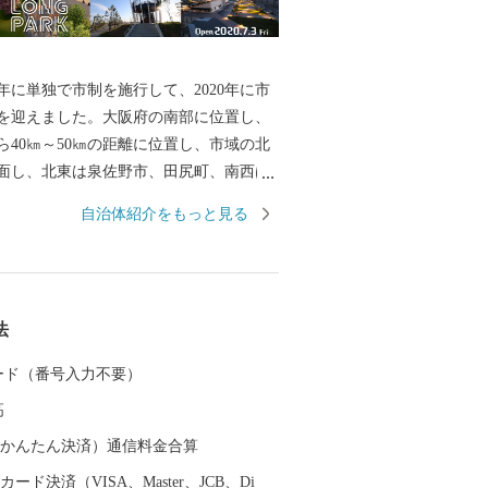
0年に単独で市制を施行して、2020年に市
年を迎えました。大阪府の南部に位置し、
ら40㎞～50㎞の距離に位置し、市域の北
面し、北東は泉佐野市、田尻町、南西は
て南東は和歌山県岩出市、紀の川市と接
自治体紹介をもっと見る
市域は南北約11㎞、東西約8㎞の広がりを
48.98㎢であり、市域に関西国際空港の約
ます。 地形は、山地部、丘陵部、平地部およ
なり、南部の山地部には低い山々が連な
法
あり、丘陵部から平野部にかけては、古
みと新たに開発された住宅が混在してい
 カード（番号入力不要）
平野部においては、玉ねぎ、水なす、里
高
泉州特産の農作物が栽培されています。
の対岸のりんくうタウンでは、様々な製
（auかんたん決済）通信料金合算
とする事業所が集積し、岡田と樽井にあ
ード決済（VISA、Master、JCB、Di