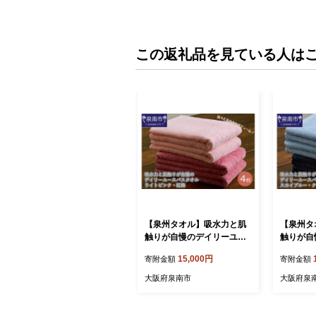
この返礼品を見ている人は
【泉州タオル】吸水力と肌
【泉州タ
触りが自慢のデイリーユー
触りが自
スバスタオル ライトピン
スバスタ
15,000円
寄附金額
寄附金額
ク・紅梅 4枚【配送不可地
ー・クラ
域：北海道・沖縄・離島】
【配送不
大阪府泉南市
大阪府泉
【039D-259】
沖縄・離島