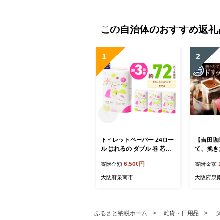
この自治体のおすすめ返礼
1
2
トイレットペーパー 24ロー
【吉田珈
ル はれるの ダブル 巻 芯な
て、挽き
し 約3倍巻【配送不可地
ヒー4種10
6,500円
寄附金額
寄附金額
域：北海道・沖縄】【2026
4】
年8月お届け】【020E-02
大阪府泉南市
大阪府泉
2】
ふるさと納税ホーム
雑貨・日用品