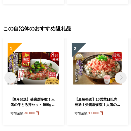
この自治体のおすすめ返礼品
1
2
【8月発送】受賞歴多数！人
【最短発送】10営業日以内
気の牛とろ丼セット 500g 牛
発送！受賞歴多数！人気の牛
とろのお肉でつくった醤入り
とろフレーク 180g _S006-0
26,000円
13,000円
寄附金額
寄附金額
牛とろ丼のたれ付き 牛とろ
018
フレーク 牛とろ 牛トロ丼 牛
トロフレーク_S006-0191