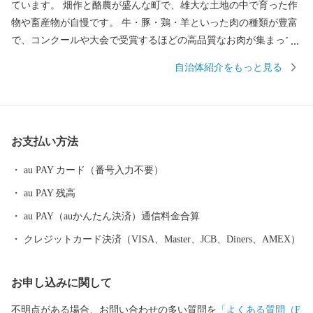
ています。 畑作と酪農が盛んな町で、雄大な土地の中で育った作
物や畜産物が自慢です。 牛・豚・鶏・羊といった肉の種類が豊富
で、コンクールや大会で受賞するほどの高品質なお肉が集まって
います。 また、アスパラやにんにくをはじめとする農作物や、牛
自治体紹介をもっと見る
乳・チーズ・アイスといった乳製品も魅力の町で、まさに「食の
宝庫」と呼べる町です。 豊かな景観も特徴の１つであり、広大な
草原に放牧された牛たちや、その奥に見える山脈は「これぞ北海
道！」といった大迫力のパノラマが展開しています。 日勝峠や円
お支払い方法
山展望台からの眺めは十勝平野ならではの開放的で美しい景色を
楽しむことができます。 また、清水町は新一万円札の肖像画に決
au PAY カード（番号入力不要）
定をした渋沢栄一翁が中心となって開拓の一歩が踏み出されたま
au PAY 残高
ちであり、町内には当時の史跡が数多く残されています。 北海道
の主要都市からのアクセスも良く、車、ＪＲ、飛行機といった交
au PAY（auかんたん決済）通信料金合算
通の便も優れているため、自然が豊かでありながら、利便性の高
クレジットカード決済（VISA、Master、JCB、Diners、AMEX）
い町として、定住する上でも魅力的な町となっています。 皆様か
らの寄附金は、清水町が目指すまちの将来像『まちに気づく ま
お申し込みに関して
ちを築く とかち清水～想いをミライに繋ぐまち～』を実現する
ために活用しています。 人との絆や心の繋がりあふれる地域コミ
不明点がある場合、お問い合わせの多い質問を
「よくある質問（F