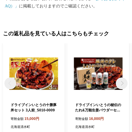
ュニティで住み続けたいと思えるまちづくりを実現するために、
AQ）」
に掲載しておりますのでご確認ください。
清水町は強みを活かして課題を克服し、持続可能なまちづくりに
本気で取り組んでいます。 今後もふるさと納税を通じて、皆さん
に北海道清水町の魅力を発信してまいりますので、清水の自然の
恵みを堪能していただければと思います。 清水町のふるさと納税
この返礼品を見ている人はこちらもチェック
では寄附の使い道として、「アイスホッケーのまちづくり」に活
用しています。ふるさと納税をとおして、アイスホッケーを盛り
上げていただけると嬉しいです！ ☆清水町でアイスホッケーに情
熱を注ぐ方々の熱い想いは、下のアイスホッケー写真をクリック
してください☆ 【お問い合わせについて】 北海道清水町ふるさと
納税サポート室 ＴＥＬ：050‐3100-1723 ＭＡＩＬ：support@shimiz
u.furusato-lg.jp 受付時間：午前9時～午後6時（土・日・祝除く）
※GW、年末年始は休業となります
ドライブインいとうの十勝豚
ドライブインいとうの秘伝の
丼セット 3人前_S010-0009
たれ&万能生姜パウダーセッ
ト_S010-0010
15,000円
16,000円
寄附金額
寄附金額
北海道清水町
北海道清水町