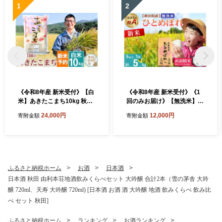
1
2
《令和8年産 新米受付》【白
《令和8年産 新米受付》《1
米】あきたこまち10kg 秋田
回のみお届け》【無洗米】通
県産 五平農園のあきたこま
算5回特A 秋田県産ひとめぼ
24,000円
12,000円
寄附金額
寄附金額
ち《12月上旬～12月下旬発
れ 5kg(5kg×1袋) お米 米 こ
送予定》 [あきたこまち 新米
め 藤岡農産 [米 無洗米 白米
受付 米 お米 こめ 白米 精米
特A 精米 秋田県 東北 お米 ひ
ブランド米 食卓 おにぎり 秋
とめぼれ 小袋 小分け 直前精
田県産 秋田県 由利本荘市]
米 おいしい米 おすすめ]
ふるさと納税ホーム
お酒
日本酒
日本酒 秋田 由利本荘地酒飲みくらべセット 大吟醸 合計2本（雪の茅舎 大吟
醸 720ml、天寿 大吟醸 720ml) [日本酒 お酒 酒 大吟醸 地酒 飲みくらべ 飲み比
べ セット 秋田]
ふるさと納税ホーム
ランキング
お酒ランキング