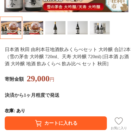
日本酒 秋田 由利本荘地酒飲みくらべセット 大吟醸 合計2本
（雪の茅舎 大吟醸 720ml、天寿 大吟醸 720ml) [日本酒 お酒
酒 大吟醸 地酒 飲みくらべ 飲み比べ セット 秋田]
29,000
寄附金額
円
決済から1ヶ月程度で発送
在庫: あり
お気に入り