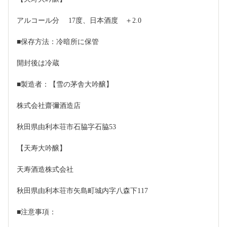
アルコール分　 17度、日本酒度　＋2.0
■保存方法：冷暗所に保管
開封後は冷蔵
■製造者：【雪の茅舎大吟醸】
株式会社齋彌酒造店
秋田県由利本荘市石脇字石脇53
【天寿大吟醸】
天寿酒造株式会社
秋田県由利本荘市矢島町城内字八森下117
■注意事項：