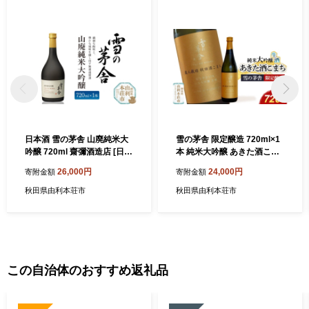
日本酒 雪の茅舎 山廃純米大
雪の茅舎 限定醸造 720ml×1
吟醸 720ml 齋彌酒造店 [日本
本 純米大吟醸 あきた酒こま
酒 お酒 酒 純米大吟醸 地酒
ち 生 [日本酒 酒 お酒 純米大
26,000円
24,000円
寄附金額
寄附金額
秋田]
吟醸 地酒 雪の茅舎 生酒 あき
た酒こまち 秋田]
秋田県由利本荘市
秋田県由利本荘市
この自治体のおすすめ返礼品