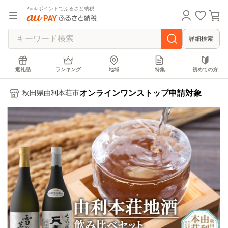
Pontaポイントでふるさと納税
詳細検索
返礼品
ランキング
地域
特集
初めての方
オンラインワンストップ申請対象
秋田県由利本荘市