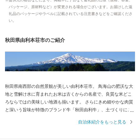
パッケージ、原材料など）が変更される場合がございます。お届けした返
礼品のパッケージやラベルに記載されている注意書きなどをご確認くださ
い。
秋田県由利本荘市のご紹介
秋田県南西部の自然景観が美しい由利本荘市。 鳥海山の肥沃な大
地と雪解け水に育まれたお米は古くからの名産で、良質な米どこ
ろならではの美味しい地酒も揃います。 さらにきめ細やかな肉質
と深いう旨味が特徴のブランド牛「秋田由利牛」、土づくりにこ
だわったアスパラガスなどの野菜をはじめ、食の魅力も満載で
自治体紹介をもっと見る
す。 由利本荘市の魅力を、食を通じてぜひお楽しみください。