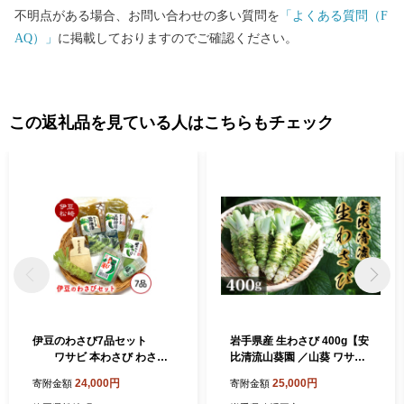
不明点がある場合、お問い合わせの多い質問を
「よくある質問（F
AQ）」
に掲載しておりますのでご確認ください。
この返礼品を見ている人はこちらもチェック
伊豆のわさび7品セット
岩手県産 生わさび 400g【安
ワサビ 本わさび わさび
比清流山葵園 ／山葵 ワサビ
丼 刺身 お寿司 肉 そば 焼酎
わさび 薬味 国産 八幡平市産
24,000円
25,000円
寄附金額
寄附金額
ご飯 おにぎり 薬味 ギフト プ
産地直送 新鮮 調味料 刺身 ス