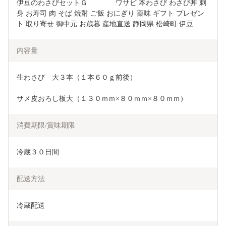
伊豆のわさびセットＧ　　　　ワサビ 本わさび わさび丼 刺
身 お寿司 肉 そば 焼酎 ご飯 おにぎり 薬味 ギフト プレゼン
ト 取り寄せ 御中元 お歳暮 産地直送 静岡県 松崎町 伊豆
内容量
生わさび　大３本（１本６０ｇ前後）
サメ皮おろし板大（１３０ｍｍ×８０ｍｍ×８０ｍｍ）
消費期限/賞味期限
冷蔵３０日間
配送方法
冷蔵配送