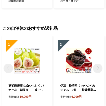
レゼント 取り寄せ 御中元 お
テーキ お肉 蕎麦 和え物 漬け
静岡県松崎町
岩手県八幡平市
歳暮 産地直送 静岡県 松崎町
物 刻み おろし 辛味 和食 お
伊豆
寿司 そば 肉の薬味 魚の薬味
そばの薬味 料理 自宅用 家庭
用 おすすめ オススメ お取り
寄せ 日本産
この自治体のおすすめ返礼品
1
2
婆娑羅農産 生白いちじく バ
伊豆 松崎産 くわやのくわ
ナーネ 朝採り 皮ごと
ジャム 2個 松崎桑葉フ
果物 くだもの フルーツ お菓
ァーム 桑の実 ジャム じゃ
10,000円
6,000円
寄附金額
寄附金額
子 デザート スイーツ 料理 サ
む 果肉 朝食 朝ごはん ヨーグ
ラダ ジャム ケーキ 8月中旬
ルト トースト パン 紅茶 お菓