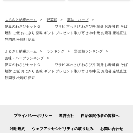
～順次発送予定
子 菓子 セット 贈り物 プレゼ
ント ギフト 大粒 無添加 農薬
不使用 使いやすい 手造り 便
利 静岡県 伊豆 松崎
ふるさと納税ホーム
野菜類
薬味・ハーブ
伊豆のわさびセットＧ ワサビ 本わさび わさび丼 刺身 お寿司 肉 そば
焼酎 ご飯 おにぎり 薬味 ギフト プレゼント 取り寄せ 御中元 お歳暮 産地直送
静岡県 松崎町 伊豆
ふるさと納税ホーム
ランキング
野菜類ランキング
薬味・ハーブランキング
伊豆のわさびセットＧ ワサビ 本わさび わさび丼 刺身 お寿司 肉 そば
焼酎 ご飯 おにぎり 薬味 ギフト プレゼント 取り寄せ 御中元 お歳暮 産地直送
静岡県 松崎町 伊豆
プライバシーポリシー
運営会社
自治体関係者の皆様へ
利用規約
ウェブアクセシビリティの取り組み
お問い合わせ