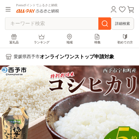
Pontaポイントでふるさと納税
詳細検索
返礼品
ランキング
地域
特集
初めての方
オンラインワンストップ申請対象
愛媛県西予市