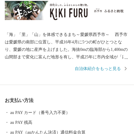
「海」「里」「山」を体感できるまち～愛媛県西予市～ 西予市
は愛媛県の南部に位置し、平成16年4月に5つの町がひとつとな
り、愛媛の地に産声を上げました。海抜0mの臨海部から1,400mの
山間部まで変化に富んだ地形を有し、平成25年に市内全域が「四
国西予ジオパーク」として日本ジオパークに認定され、美しく豊
自治体紹介をもっと見る
かな自然環境・景観、その地で息づいてきた歴史と伝統文化を誇
るまちです。 このかけがえのない財産を大切に守り、「住む人
が暮らして安心を体感できるふるさと」であるよう、未来へ輝く
西予市づくりに全力で取り組んでまいります。
お支払い方法
au PAY カード（番号入力不要）
au PAY 残高
au PAY（auかんたん決済）通信料金合算