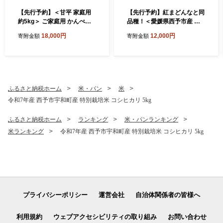
【先行予約】＜甘平 家庭用
【先行予約】紅まどんなと同
約5kg＞ ご家庭用 かんぺい
品種！＜愛媛県西予市産 愛
高級 柑橘 ブランド みかん 蜜
媛まどんな ご家庭用 約4kg
18,000円
12,000円
寄附金額
寄附金額
柑 訳あり 果物 くだもの フル
＞ 約15～30個入り 訳あり 柑
ーツ ミカン 愛媛 国産 ジュー
橘 果物 フルーツ オレンジ 愛
シー 明浜 特産品 笑丸 愛媛県
媛果試第28号 期間限定 マド
西予市【常温】『2027年2月
ンナ 甘い 食べて応援 宇都宮
上旬より順次出荷予定』
物産 愛媛県 西予市【常温】
ふるさと納税ホーム
米・パン
米
令和7年産 西予市宇和町産 特別栽培米 コシヒカリ 5kg
ふるさと納税ホーム
ランキング
米・パンランキング
米ランキング
令和7年産 西予市宇和町産 特別栽培米 コシヒカリ 5kg
プライバシーポリシー
運営会社
自治体関係者の皆様へ
利用規約
ウェブアクセシビリティの取り組み
お問い合わせ