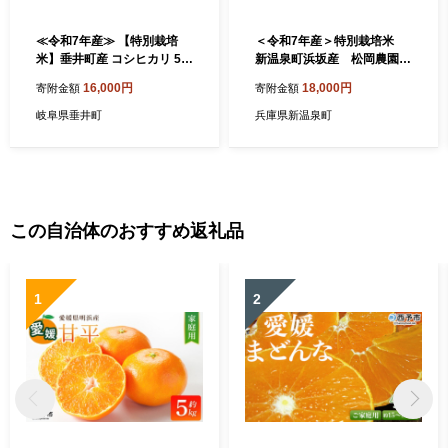
≪令和7年産≫ 【特別栽培
＜令和7年産＞特別栽培米
米】垂井町産 コシヒカリ 5k
新温泉町浜坂産 松岡農園の
g
コシヒカリ 5kg
16,000円
18,000円
寄附金額
寄附金額
岐阜県垂井町
兵庫県新温泉町
この自治体のおすすめ返礼品
1
2