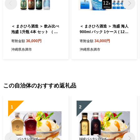
＜ まさひろ酒造 ＞ 飲み比べ
＜ まさひろ酒造 ＞ 泡盛 海人
泡盛 1升瓶 4本 セット （ ま
900ml パック 1ケース ( 12本
さひろ 島唄 古酒まさひろ ま
) 沖縄 地酒 酒 お酒 あわもり
36,000円
34,000円
寄附金額
寄附金額
さひろ仕次酒 ） 1800ml 沖
アワモリ 銘酒 海人 銘柄 アル
縄 地酒 酒 お酒 あわもり ア
コール 度数 30度 大容量 特
沖縄県糸満市
沖縄県糸満市
ワモリ 古酒 アルコール 度数
産品 お取り寄せ お酒好き 晩
30度 43度 44度 純米製 特産
酌 家飲み 沖縄のお酒 ギフト
品 お取り寄せ ギフト お土産
プレゼント お土産 沖縄県 糸
沖縄県 糸満市
満市
この自治体のおすすめ返礼品
1
2