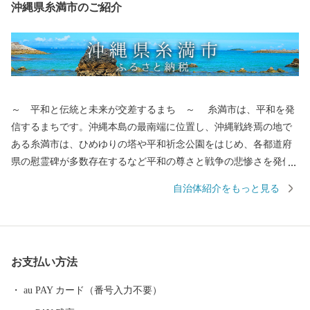
沖縄県糸満市のご紹介
～ 平和と伝統と未来が交差するまち ～ 糸満市は、平和を発
信するまちです。沖縄本島の最南端に位置し、沖縄戦終焉の地で
ある糸満市は、ひめゆりの塔や平和祈念公園をはじめ、各都道府
県の慰霊碑が多数存在するなど平和の尊さと戦争の悲惨さを発信
するまちで、修学旅行など平和学習の場となっています。 糸満
自治体紹介をもっと見る
市は、伝統文化を大切にするまちです。糸満ハーレーや糸満大綱
引をはじめ、ウシデーク、棒術、エイサーなどの伝統行事が各字
に息づき、また全国でも珍しい旧暦文化と古い佇まいが色濃く残
るまちです。 糸満市は、未来への可能性あふれるまちです。西
お支払い方法
崎町や潮崎町など広大な埋め立て事業により工業団地、新興住宅
街が形成され、最近は大型ホテルの進出もあり、観光にも力を入
au PAY カード（番号入力不要）
れています。新たに国道331号の4車線開通により、那覇空港との