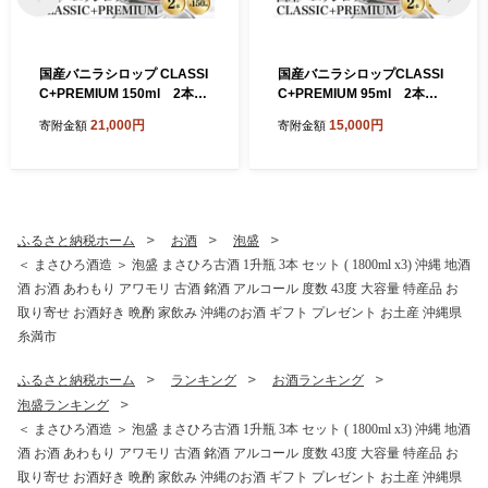
国産バニラシロップ CLASSI
国産バニラシロップCLASSI
C+PREMIUM 150ml 2本セ
C+PREMIUM 95ml 2本セ
ット 195-6
ット 195-5
21,000円
15,000円
寄附金額
寄附金額
ふるさと納税ホーム
お酒
泡盛
＜ まさひろ酒造 ＞ 泡盛 まさひろ古酒 1升瓶 3本 セット ( 1800ml x3) 沖縄 地酒
酒 お酒 あわもり アワモリ 古酒 銘酒 アルコール 度数 43度 大容量 特産品 お
取り寄せ お酒好き 晩酌 家飲み 沖縄のお酒 ギフト プレゼント お土産 沖縄県
糸満市
ふるさと納税ホーム
ランキング
お酒ランキング
泡盛ランキング
＜ まさひろ酒造 ＞ 泡盛 まさひろ古酒 1升瓶 3本 セット ( 1800ml x3) 沖縄 地酒
酒 お酒 あわもり アワモリ 古酒 銘酒 アルコール 度数 43度 大容量 特産品 お
取り寄せ お酒好き 晩酌 家飲み 沖縄のお酒 ギフト プレゼント お土産 沖縄県