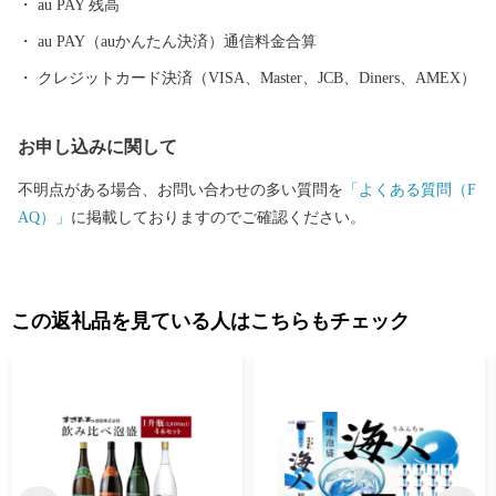
au PAY 残高
時間距離が15分～20分と短くなり、多くの企業誘致も見込まれて
います。また、農漁業も盛んですが、特に卸売市場を整備し、水
au PAY（auかんたん決済）通信料金合算
産物の国際的物流拠点を目指しています。 このように糸満市
クレジットカード決済（VISA、Master、JCB、Diners、AMEX）
は、平和と伝統と未来が交差する発展の可能性を大きく秘めたま
ちです。糸満市でたくさんの再発見をし、魅力を楽しむととも
お申し込みに関して
に、今後の新しい糸満市にご注目ください。
不明点がある場合、お問い合わせの多い質問を
「よくある質問（F
AQ）」
に掲載しておりますのでご確認ください。
この返礼品を見ている人はこちらもチェック