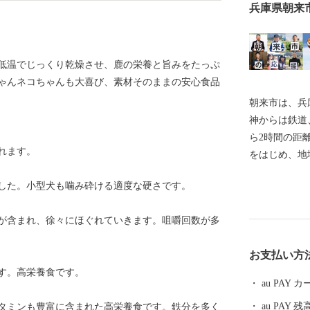
兵庫県朝来
低温でじっくり乾燥させ、鹿の栄養と旨みをたっぷ
ゃんネコちゃんも大喜び、素材そのままの安心食品
朝来市は、兵
神からは鉄道
ら2時間の距
れます。
をはじめ、地
組む施策が評
した。小型犬も噛み砕ける適度な硬さです。
ンキング」で
光名所として
が含まれ、徐々にほぐれていきます。咀嚼回数が多
とも称される
き）」があり
お支払い方
す。 平成29
す。高栄養食です。
道」にまつわ
au PAY
遺構として「
au PAY 残
タミンも豊富に含まれた高栄養食です。鉄分を多く