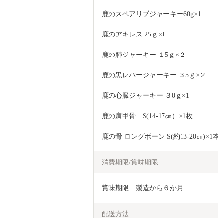
鹿のスペアリブジャーキー60g×1　
鹿のアキレス 25ｇ×1
鹿の肺ジャーキー １5ｇ×２
鹿の黒レバージャーキー ３5ｇ×２
鹿の心臓ジャーキー ３0ｇ×1
鹿の肩甲骨　S(14-17㎝）×1枚
鹿の骨 ロングボーン S(約13-20㎝
消費期限/賞味期限
賞味期限　製造から６か月
配送方法