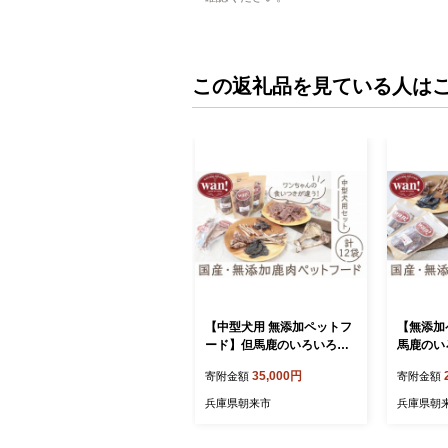
この返礼品を見ている人は
【中型犬用 無添加ペットフ
【無添加
ード】但馬鹿のいろいろジ
馬鹿のい
ャーキーと肉付き骨のセッ
セット 国
35,000円
寄附金額
寄附金額
ト 国産 鹿肉 ジビエ 採れた
れたて 新
て 新鮮 犬用 ペットフード
ード 無添
兵庫県朝来市
兵庫県朝
無添加 安心 安全 手づくり
くり 高
高たんぱく 低カロリー 栄養
栄養豊富