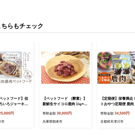
こちらもチェック
ペットフード】但
【ペットフード （酵素）】
【定期便】栄養満点
ろいろジャーキー
新鮮生サイコロ鹿肉 1㎏×4
トおやつ定期便 鹿肉
産 鹿肉 ジビエ 採
パックセット 国産 鹿肉 ジ
スセット 【全3回】 
25,000円
30,000円
34,500円
寄附金額
寄附金額
鮮 犬用 ペットフ
ビエ 採れたて 新鮮 犬用 ペ
肉ジャーキー 定期便
加 安心 安全 手づ
ットフード 無添加 安心 安
ぱく質 低カロリー 
来市
兵庫県朝来市
京都府木津川市
たんぱく 低カロリー
全 手づくり 高たんぱく 低
ゲン 犬 イヌ 鹿肉 ジ
 ビタミン豊富 鉄分
カロリー 栄養豊富 ビタミン
用 ペットフード おや