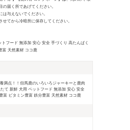
目の届く所であげてください。
には与えないでください。
させてから冷暗所に保存してください。
ペットフード 無添加 安心 安全 手づくり 高たんぱく
豊富 天然素材 ココ鹿
養満点！！但馬鹿のいろいろジャーキーと鹿肉
たて 新鮮 犬用 ペットフード 無添加 安心 安全 
豊富 ビタミン豊富 鉄分豊富 天然素材 ココ鹿