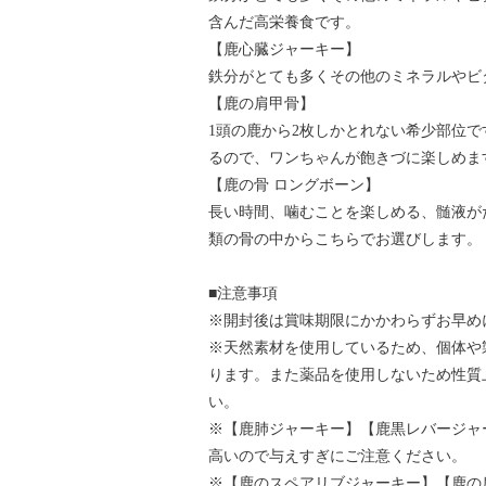
含んだ高栄養食です。
【鹿心臓ジャーキー】
鉄分がとても多くその他のミネラルやビ
【鹿の肩甲骨】
1頭の鹿から2枚しかとれない希少部位
るので、ワンちゃんが飽きづに楽しめま
【鹿の骨 ロングボーン】
長い時間、噛むことを楽しめる、髄液が
類の骨の中からこちらでお選びします。
■注意事項
※開封後は賞味期限にかかわらずお早め
※天然素材を使用しているため、個体や
ります。また薬品を使用しないため性質
い。
※【鹿肺ジャーキー】【鹿黒レバージャ
高いので与えすぎにご注意ください。
※【鹿のスペアリブジャーキー】【鹿の