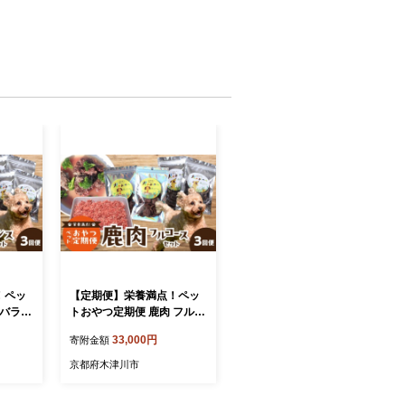
！ペッ
【定期便】栄養満点！ペッ
 バラン
トおやつ定期便 鹿肉 フルコ
犬用鹿
ースセット 【全3回】 犬用
33,000円
寄附金額
 高たん
鹿肉ジャーキー クッキー ミ
低アレル
ンチ肉 鹿肉スープ 定期便
京都府木津川市
ビエ 犬
高たんぱく質 低カロリー 低
つ 【0
アレルゲン 犬 イヌ 鹿肉 ジ