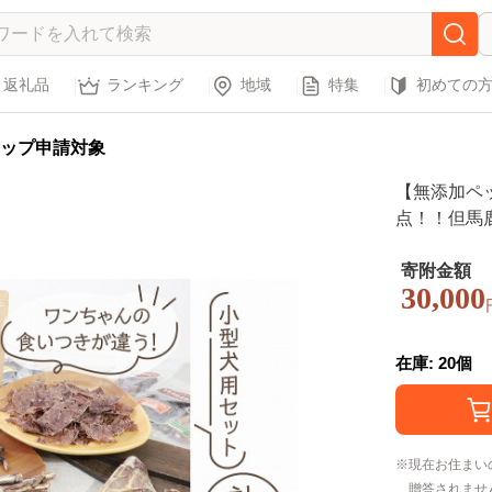
返礼品
ランキング
地域
特集
初めての
ップ申請対象
【無添加ペ
点！！但馬
骨のセット 
ペットフード
寄附金額
30,000
ぱく 低カロ
富 天然素材
在庫: 20個
現在お住まい
贈答されませ