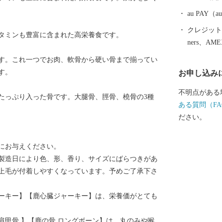
あります。 
と青ねぎのち
au PAY
大変柔らかく
クレジットカ
タミンも豊富に含まれた高栄養食です。
られるのが特
ners、AM
大変人気があ
です。これ一つでお肉、軟骨から硬い骨まで揃ってい
ると美味しさ
す。
お申し込み
史遺産、特産
まちづくりに
不明点がある
たっぷり入った骨です。大腿骨、脛骨、橈骨の3種
ある質問（FA
ださい。
にお与えください。
製造日により色、形、香り、サイズにばらつきがあ
上毛が付着しやすくなっています。予めご了承下さ
ーキー】【鹿心臓ジャーキー】は、栄養価がとても
肩甲骨 】【鹿の骨 ロングボーン】は、丸のみや喉