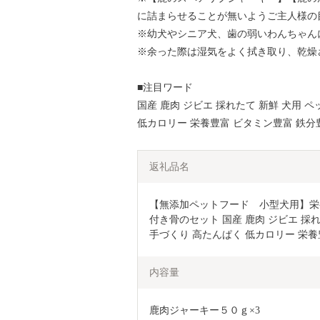
に詰まらせることが無いようご主人様の
※幼犬やシニア犬、歯の弱いわんちゃん
※余った際は湿気をよく拭き取り、乾燥
■注目ワード
国産 鹿肉 ジビエ 採れたて 新鮮 犬用 
低カロリー 栄養豊富 ビタミン豊富 鉄分
返礼品名
【無添加ペットフード　小型犬用】栄
付き骨のセット 国産 鹿肉 ジビエ 採れ
手づくり 高たんぱく 低カロリー 栄養
内容量
鹿肉ジャーキー５０ｇ×3