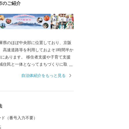
市のご紹介
庫県のほぼ中央部に位置しており、京阪
、高速道路等を利用しておよそ1時間半か
離にあります。 移住者支援や子育て支援
域住民と一体となってまちづくりに取り
価され「2018年版住みたい田舎ベストラ
自治体紹介をもっと見る
は、近畿エリア1位に選ばれました。 観
「天空の城」や「日本のマチュピチュ」
国史跡「竹田城跡（たけだじょうせ
、雲海に包まれた姿は見る者を魅了しま
法
年4月には「播但貫く、銀の馬車道 鉱石の
る物語が日本遺産に認定され、その関連
 カード（番号入力不要）
生野銀山」や「神子畑選鉱場跡」などが
高