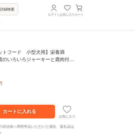
詳細検索
ログイン
お気に入り
カート
方
ットフード 小型犬用】栄養満
鹿のいろいろジャーキーと鹿肉付き
国産 鹿肉 ジビエ 採れたて 新鮮 犬用
 無添加 安心 安全 手づくり 高たん
リー 栄養豊富 ビタミン豊富 鉄分豊
円
 ココ鹿
お気に入り
の自治体へ寄附申込いただいた場合、返礼品は
ん。