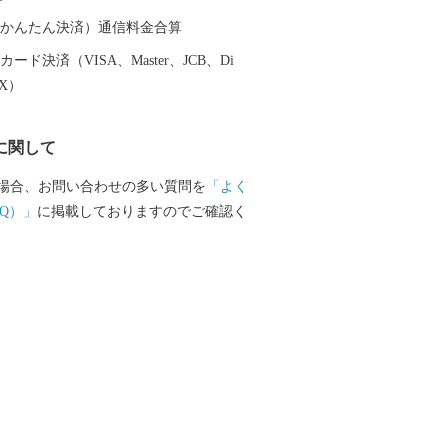
特産品は「岩津ねぎ」が有名です。白ねぎ
ょうど中間種で、青葉部分から白根まで
（auかんたん決済）通信料金合算
甘みがあり、すべて余すところなく食べ
ード決済（VISA、Master、JCB、Di
長です。 ふるさと納税の返礼品としても
EX）
り、鍋物や天ぷら、焼きねぎなどで食べ
が引き立ちます。 これらの観光資源、歴
に関して
品などを活かしながら、今後もよりよい
取り組んでいきます。
場合、お問い合わせの多い質問を
「よく
Q）」
に掲載しておりますのでご確認く