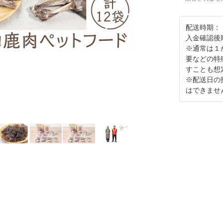
配送時期：
入金確認後
※通常は１
要などの特
すことも想
※配送日の
はできませ