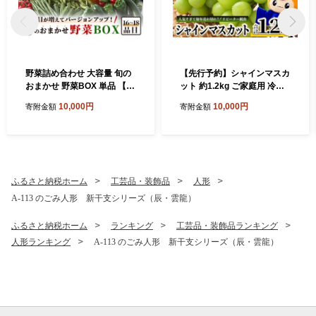
野菜詰め合わせ 大容量 旬の
【先行予約】シャインマスカ
おまかせ 野菜BOX 単品 【16
ット 約1.2kg ご家庭用 冷蔵
～18品目】| 野菜 詰め合わせ
発送【2026年8月上旬以降発
10,000円
10,000円
寄附金額
寄附金額
野菜セット セット 旬 1回 お
送】 B-658
試し 定番野菜 季節野菜 新鮮
野菜 フルーツ 果物 人気 おす
すめ ジャガイモ 玉ねぎ キャ
ベツ アスパラガス レンコン
やさい ヤサイ 九州 佐賀県 鹿
ふるさと納税ホーム
工芸品・装飾品
人形
島市 B-690
A-113 のごみ人形 新干支シリーズ（辰・雲龍）
ふるさと納税ホーム
ランキング
工芸品・装飾品ランキング
人形ランキング
A-113 のごみ人形 新干支シリーズ（辰・雲龍）