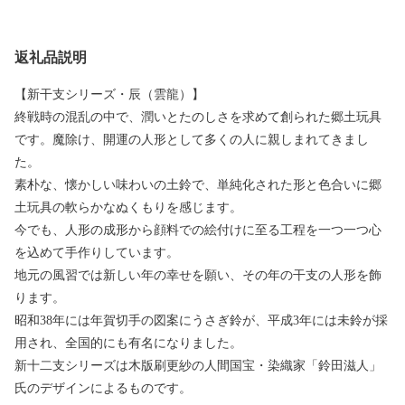
返礼品説明
【新干支シリーズ・辰（雲龍）】
終戦時の混乱の中で、潤いとたのしさを求めて創られた郷土玩具
です。魔除け、開運の人形として多くの人に親しまれてきまし
た。
素朴な、懐かしい味わいの土鈴で、単純化された形と色合いに郷
土玩具の軟らかなぬくもりを感じます。
今でも、人形の成形から顔料での絵付けに至る工程を一つ一つ心
を込めて手作りしています。
地元の風習では新しい年の幸せを願い、その年の干支の人形を飾
ります。
昭和38年には年賀切手の図案にうさぎ鈴が、平成3年には未鈴が採
用され、全国的にも有名になりました。
新十二支シリーズは木版刷更紗の人間国宝・染織家「鈴田滋人」
氏のデザインによるものです。