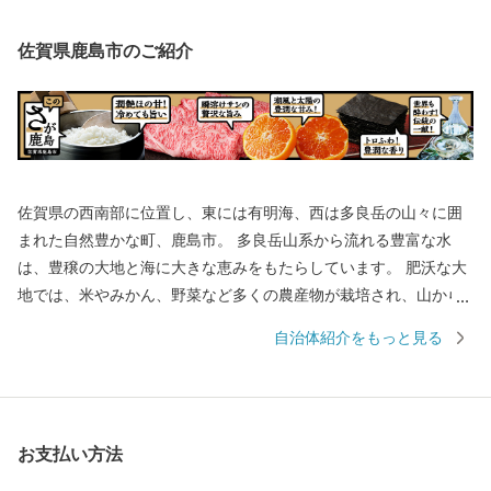
佐賀県鹿島市のご紹介
佐賀県の西南部に位置し、東には有明海、西は多良岳の山々に囲
まれた自然豊かな町、鹿島市。 多良岳山系から流れる豊富な水
は、豊穣の大地と海に大きな恵みをもたらしています。 肥沃な大
地では、米やみかん、野菜など多くの農産物が栽培され、山から
の栄養分をふんだんに含んだ水が流れ着く有明海では、ムツゴロ
自治体紹介をもっと見る
ウなどの希少な生物や日本一の海苔を育んでいます。 年間300万
人の参拝客が訪れる日本三大稲荷の一つ「祐徳稲荷神社」や、有
明海の自然を活かしたイベント「鹿島ガタリンピック」など、訪
れた人が見て、体験して、楽しめる観光スポットもあります。 県
お支払い方法
下有数の酒どころでもあり、毎年3月に市内6蔵が同時に蔵開きを
行う「鹿島酒蔵ツーリズム