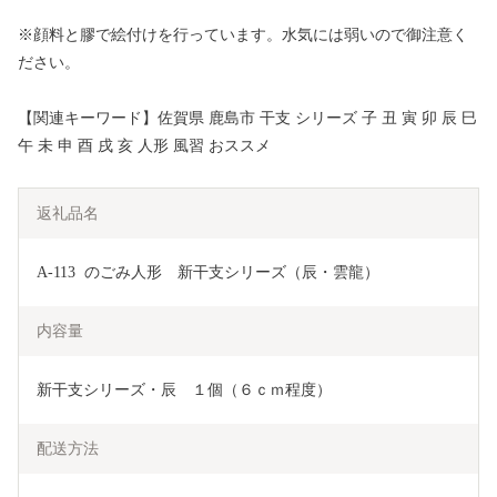
※顔料と膠で絵付けを行っています。水気には弱いので御注意く
ださい。​
【関連キーワード】佐賀県 鹿島市 干支 シリーズ 子 丑 寅 卯 辰 巳
午 未 申 酉 戌 亥 人形 風習 おススメ
返礼品名
A-113  のごみ人形　新干支シリーズ（辰・雲龍）
内容量
新干支シリーズ・辰　１個（６ｃｍ程度）
配送方法