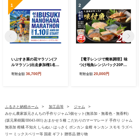
1
2
いぶすき菜の花マラソン(フ
【電子レンジで簡単調理】味
ルマラソン)出走参加権1名様
つけ地魚レンジパック20P
分(いぶすき菜の花マラソン
(指宿山川水産/IB035-013) 魚
36,700円
20,000円
寄附金額
寄附金額
実行委員会/IB049-001)
味付け魚 漬け魚 焼き魚 レン
ジ 総菜 冷凍
ふるさと納税ホーム
加工品等
ジャム
みかん農家坂元さんちの手作りジャム5個セット(無添加・無着色・無香料)
(坂元果樹園/IB043-001) おまかせ５種 こだわりのマーマレード 手作り ジャム
無添加 柑橘 不知火 しらぬい はっさく ポンカン 金柑 キンカン スモモ ラズベ
リー ミックスベリー等 国産 ギフト 贈答品 贈り物