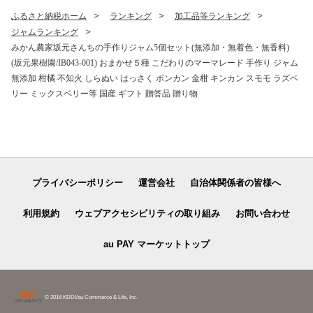
ふるさと納税ホーム
ランキング
加工品等ランキング
ジャムランキング
みかん農家坂元さんちの手作りジャム5個セット(無添加・無着色・無香料)
(坂元果樹園/IB043-001) おまかせ５種 こだわりのマーマレード 手作り ジャム
無添加 柑橘 不知火 しらぬい はっさく ポンカン 金柑 キンカン スモモ ラズベ
リー ミックスベリー等 国産 ギフト 贈答品 贈り物
プライバシーポリシー
運営会社
自治体関係者の皆様へ
利用規約
ウェブアクセシビリティの取り組み
お問い合わせ
au PAY マーケットトップ
© 2016 KDDI/au Commerce & Life, Inc.