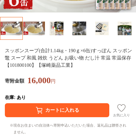
スッポンスープ(合計1.14kg・190ｇ×6缶)すっぽん スッポン
鼈 スープ 和風 雑炊 うどん お吸い物 だし汁 常温 常温保存
【101800100】【塚崎薬品工業】
16,000
寄附金額
円
在庫: あり
お気に入り
現在お住まいの自治体へ寄附申込いただいた場合、返礼品は贈答され
ません。