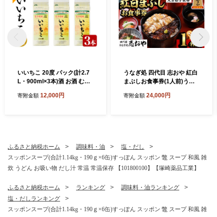
いいちこ 20度 パック(計2.7
うなぎ処 四代目 志おや 紅白
L・900ml×3本)酒 お酒 むぎ
まぶしお食事券(1人前)うな
焼酎 麦焼酎 いいちこ アルコ
ぎ 鰻 ウナギ 国産 九州産 蒲
12,000円
24,000円
寄附金額
寄附金額
ール 飲料 常温 紙パック【10
焼き 白焼き うな重 ひつまぶ
6101500】【酒のひろた】
し タレ付き 勝負めし 【1094
01000】【志おや】
ふるさと納税ホーム
調味料・油
塩・だし
スッポンスープ(合計1.14kg・190ｇ×6缶)すっぽん スッポン 鼈 スープ 和風 雑
炊 うどん お吸い物 だし汁 常温 常温保存 【101800100】【塚崎薬品工業】
ふるさと納税ホーム
ランキング
調味料・油ランキング
塩・だしランキング
スッポンスープ(合計1.14kg・190ｇ×6缶)すっぽん スッポン 鼈 スープ 和風 雑