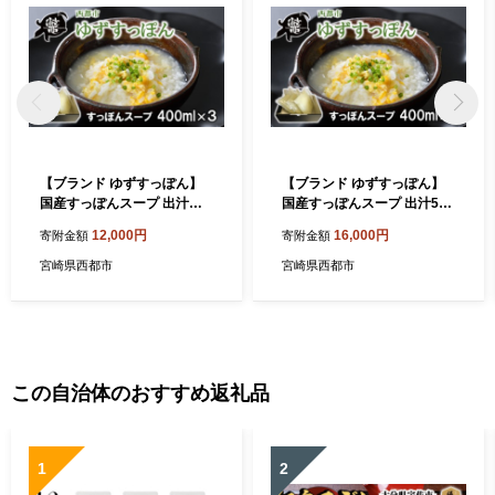
【ブランド ゆずすっぽん】
【ブランド ゆずすっぽん】
国産すっぽんスープ 出汁３
国産すっぽんスープ 出汁5セ
セット 使い方いろいろ コラ
ット 使い方いろいろ コラー
12,000円
16,000円
寄附金額
寄附金額
ーゲン 美容【西都すっぽ
ゲン 美容【西都すっぽん】
ん】スッポン＜1-6＞ 27-1a
スッポン＜1.5-10＞ 27-3a
宮崎県西都市
宮崎県西都市
【10月より発送開始】
【10月より発送開始】
この自治体のおすすめ返礼品
1
2