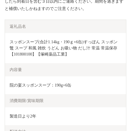
したら到着日を含む３日以内にご連絡ください。期間を過ぎます
と補償いたしかねますのでご注意ください。
返礼品名
スッポンスープ(合計1.14kg・190ｇ×6缶)すっぽん スッポン 
鼈 スープ 和風 雑炊 うどん お吸い物 だし汁 常温 常温保存 
【101800100】【塚崎薬品工業】
内容量
院の宴スッポンスープ：190g×6缶
消費期限/賞味期限
製造日より2年