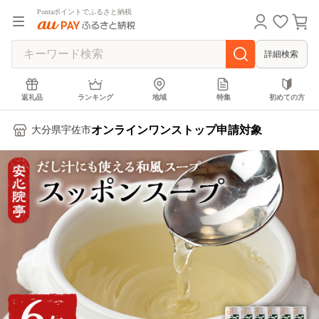
Pontaポイントでふるさと納税
詳細検索
返礼品
ランキング
地域
特集
初めての方
オンラインワンストップ申請対象
大分県宇佐市