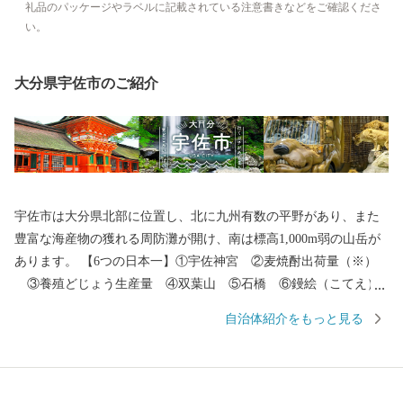
礼品のパッケージやラベルに記載されている注意書きなどをご確認くださ
い。
大分県宇佐市のご紹介
宇佐市は大分県北部に位置し、北に九州有数の平野があり、また
豊富な海産物の獲れる周防灘が開け、南は標高1,000m弱の山岳が
あります。 【6つの日本一】①宇佐神宮 ②麦焼酎出荷量（※）
③養殖どじょう生産量 ④双葉山 ⑤石橋 ⑥鏝絵（こてえ）
【6つの発祥地】①神仏習合 ②神輿 ③放生会 ④万年青 ⑤か
自治体紹介をもっと見る
らあげ専門店 ⑥グリーンツーリズム ※「酒類製造業及び酒類卸
売業の概況（国税庁）」及び「焼酎メーカー売上ランキング（帝
国データバンク）」を基にした集計による