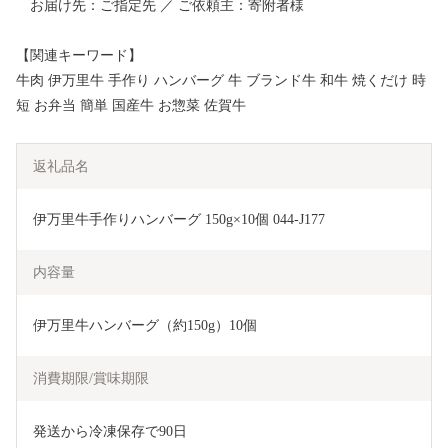
お届け先：ご指定先 ／ ご依頼主：寄附者様
【関連キーワード】
牛肉 伊万里牛 手作り ハンバーグ 牛 ブランド牛 和牛 焼くだけ 時
短 お弁当 簡単 国産牛 お惣菜 佐賀牛
返礼品名
伊万里牛手作りハンバーグ 150g×10個 044-J177
内容量
伊万里牛ハンバーグ（約150g）10個
消費期限/賞味期限
発送から冷凍保存で90日