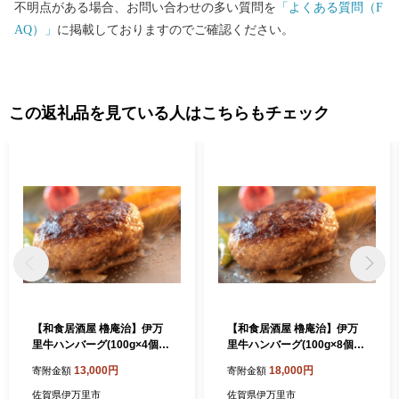
不明点がある場合、お問い合わせの多い質問を
「よくある質問（F
納税のサポート室業務と、ワンストップ特例申請受付業務を外部
AQ）」
に掲載しておりますのでご確認ください。
へ委託しております。
この返礼品を見ている人はこちらもチェック
【和食居酒屋 櫓庵治】伊万
【和食居酒屋 櫓庵治】伊万
里牛ハンバーグ(100g×4個
里牛ハンバーグ(100g×8個
入) 064-J2114
入) 064-J2115
13,000円
18,000円
寄附金額
寄附金額
佐賀県伊万里市
佐賀県伊万里市