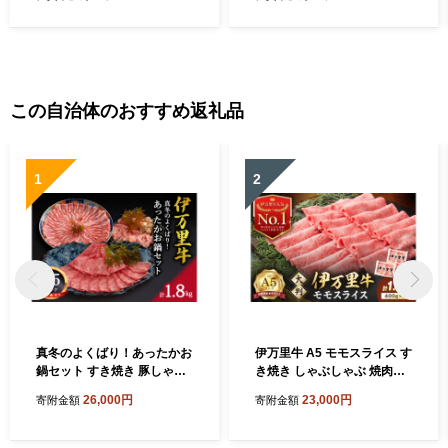
この自治体のおすすめ返礼品
1
2
真冬のよくばり！あったかお
伊万里牛 A5 モモスライス す
鍋セット すき焼き 豚しゃぶ
き焼き しゃぶしゃぶ 焼肉用
水炊き 006-J197
1.2kg 001-J1850【黒毛和牛
26,000円
23,000円
寄附金額
寄附金額
国産 牛肉 赤身 薄切り 小分け
A5ランク すきやき 焼肉 BB
Q ギフト 贈答】