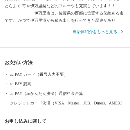
とらふぐ 苺や伊万里梨などのフルーツも充実しています！！
伊万里市は、佐賀県の西部に位置する伝統ある市
です。 かつて伊万里港から積み出しを行ってきた歴史があり、伊
万里焼や伊万里牛、伊万里梨は全国的に有名です。 都会のような
自治体紹介をもっと見る
便利さはありませんが、心温かい人が集まり、心にゆとりある生
活を送ることができます。 自然豊かで美味しい特産品がたくさん
ある、伊万里市のふるさと納税をぜひお愉しみください。 ＜個人
情報保護方針について＞ 寄附者様からいただいた個人情報は、伊
お支払い方法
万里市が責任をもって安全に管理・保管し、第三者に譲渡・提供
することはございません。 寄附者様からいただいた個人情報は、
au PAY カード（番号入力不要）
お礼の品の発送やご連絡、いただいたふるさと納税の使い道に関
au PAY 残高
する報告、伊万里市が主催・出展するふるさと納税関連イベント
情報の提供、伊万里市のふるさと納税に関する情報提供のため、
au PAY（auかんたん決済）通信料金合算
使用させていただきます。 また、情報の提供手段としては、電子
クレジットカード決済（VISA、Master、JCB、Diners、AMEX）
メールの配信やパンフレット等の郵送をさせていただく場合がご
ざいます。 ご不明な点がございましたらご連絡ください。 【伊万
お申し込みに関して
里市ふるさと納税サポート室】 電話：0955-58-9930 ＦＡＸ：050-3
606-3441 メール：support@furusato-imari.jp ※伊万里市はふるさと