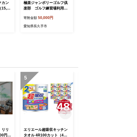
クカン
極楽ジャンボリーゴルフ倶
5,00
楽部 ゴルフ練習場利用券
市 ゴ
【15,000円分】[ ゴルフ場
50,000円
寄附金額
スポーツ
ゴルフ 利用券 チケット ご
レー券
るふ golf 券 極楽ジャンボリ
愛知県長久手市
新鋭GP
ーゴルフ倶楽部 プレー券 父
ード機
の日 ギフト プレゼント 初
心者 上級者 練習場 パター
バンカー レッスン 練習 趣
味 スポーツ アウトドア ]
5
6
 リリ
エリエール超吸収キッチン
ジョイフル本田 ディズニー
00円
タオル 4R100カット（4ロ
デザインティシュー 150W5