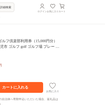
詳細検索
ログイン
お気に入り
カート
方
ルフ倶楽部利用券（15,000円分）
児市 ゴルフ golf ゴルフ場 プレー チ
券 自然 みどり 広大 プレー券 温泉
ェアウェイ 日本プロ 開催 クロスバ
 チャンピオンコース】
円
お気に入り
の自治体へ寄附申込いただいた場合、返礼品は
ん。