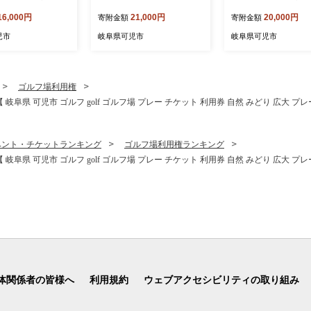
ク） 【 トイレット
ダブル（50m巻）（12ロー
分）【岐阜県 可児市
16,000円
21,000円
20,000円
寄附金額
寄附金額
香り付き 30m巻
ル×6パック） 【 トイレット
消 魚 肉 野菜 デザー
イレ 新生活 備蓄
ペーパー 2倍 巻 エコ フロー
プ フレンチ コース料
児市
岐阜県可児市
岐阜県可児市
品 生活雑貨 生活
ラル 日用品 トイレ 香り付
鮮 旬 お祝い 記念日
ック パルプ100％
き 新生活 備蓄 防災 消耗品
デート 忘年会 新年会
児市 】
生活雑貨 生活用品 コンパク
わせ 結納 】
ト パルプ100％ 岐阜県 可児
ゴルフ場利用権
市 】
岐阜県 可児市 ゴルフ golf ゴルフ場 プレー チケット 利用券 自然 みどり 広大 プ
ベント・チケットランキング
ゴルフ場利用権ランキング
岐阜県 可児市 ゴルフ golf ゴルフ場 プレー チケット 利用券 自然 みどり 広大 プ
体関係者の皆様へ
利用規約
ウェブアクセシビリティの取り組み