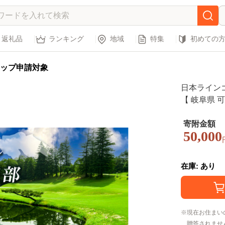
返礼品
ランキング
地域
特集
初めての
ップ申請対象
日本ラインゴ
【 岐阜県 可
ケット 利用
施設利用 フ
寄附金額
50,000
ンカー 丘陵
在庫: あり
現在お住まい
贈答されませ