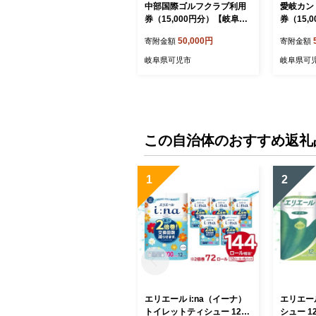
中部国際ゴルフクラブ利用
愛岐カン
券（15,000円分）【岐阜県
券（15,
可児市 ゴルフ golf ゴルフ場
可児市 ゴ
50,000円
寄附金額
寄附金額
プレー チケット 利用券 自
プレー チ
然 みどり 広大 プレー券 フ
然 みどり
岐阜県可児市
岐阜県可
ェアウェイ 丘陵コース】
設利用 
ブ】
この自治体のおすすめ返礼
1
2
エリエール i:na（イーナ）
エリエー
トイレットティシュー 12R
シュー 1