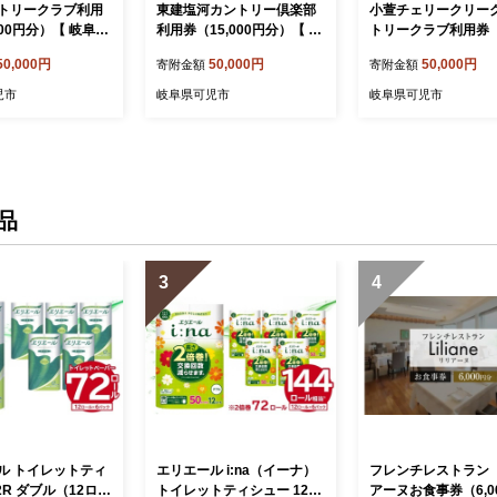
トリークラブ利用
東建塩河カントリー倶楽部
小萱チェリークリー
000円分）【 岐阜県
利用券（15,000円分）【 岐
トリークラブ利用券（1
ルフ golf ゴルフ場
阜県 可児市 ゴルフ golf ゴ
0円分）【岐阜県 可児
50,000円
50,000円
50,000円
寄附金額
寄附金額
ケット 利用券 自
ルフ場 プレー チケット 利
ルフ golf ゴルフ場 
 広大 プレー券 施
用券 東建ホームメイトカッ
プレー チケット プ
児市
岐阜県可児市
岐阜県可児市
丘陵 カントリークラ
プ 年中無休 365日 土日祝
自然 みどり 広大 最
自然 みどり 広大 プレー券
Sナビ リーダーズボ
温泉 施設利用 広陵コース
能 コンペ 】
フェアウェイ】
品
3
4
ル トイレットティ
エリエール i:na（イーナ）
フレンチレストラン
2R ダブル（12ロー
トイレットティシュー 12R
アーヌお食事券（6,0