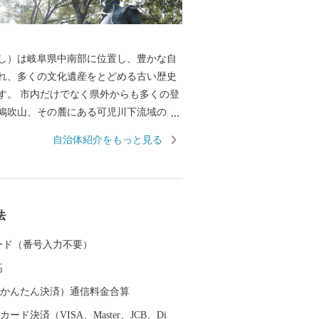
し）は岐阜県中南部に位置し、豊かな自
れ、多くの文化遺産をとどめる古い歴史
からも多くの登
鳩吹山、その麓にある可児川下流域の自
になると小さな紫の妖精「かたくり」の
自治体紹介をもっと見る
、紫の絨毯を敷き詰めたかのような光景
毎年訪れています。 国指定史跡長塚古
掘の地など多くの遺跡が分布し、戦国時
秀出生地の明智（長山）城や森蘭丸出生
法
ど多くの城が築かれました。 また、安土
江戸時代のはじめの窯跡がいくつもあ
 カード（番号入力不要）
の焼き物がつくられました。中でも国宝
高
「卯花墻」がつくられ、人間国宝・荒川
行った久々利大萱は“美濃桃山陶の聖
（auかんたん決済）通信料金合算
ています。 素晴らしい自然、歴史、文化
ード決済（VISA、Master、JCB、Di