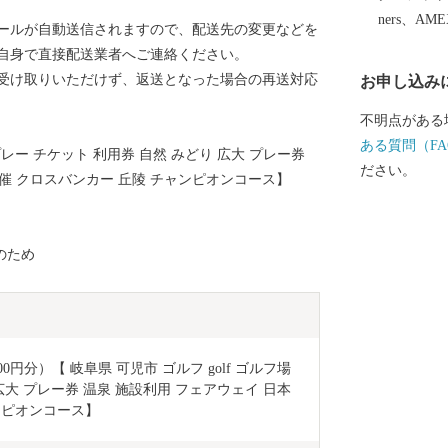
を次の世代に
ners、AM
ールが自動送信されますので、配送先の変更などを
る魅力あるま
自身で直接配送業者へご連絡ください。
ています！ 皆さんの温かいご支援をお待ちしておりま
受け取りいただけず、返送となった場合の再送対応
お申し込み
す。 申し込み後の内容変更・寄附金受領証明書・ワン
ストップ特例
不明点がある
と納税サポー
ある質問（FA
 プレー チケット 利用券 自然 みどり 広大 プレー券
土・日・祝、年末
ださい。
開催 クロスバンカー 丘陵 チャンピオンコース】
7 メールアドレス：s
ストップ特例
年1月10日（
のため
会郡玉城町
ワンストップ
トップ特例申
円分）【 岐阜県 可児市 ゴルフ golf ゴルフ場 
広大 プレー券 温泉 施設利用 フェアウェイ 日本
ンピオンコース】