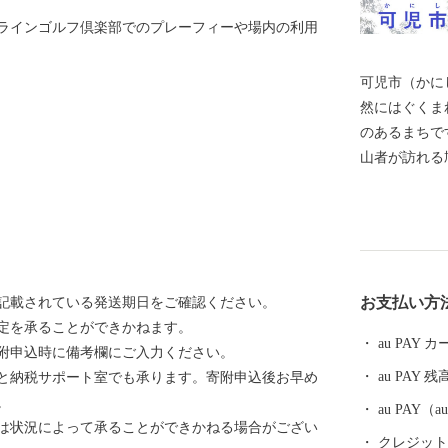
ラインゴルフ倶楽部でのプレーフィーや場内の利用
可児市（かに
然にはぐくま
のあるまちです。 市内だけでなく県外
山者が訪れる
然公園には春
花が咲き誇り
に多くの方が
墳、銅たく発
代には明智光
お支払い方
記載されている発送期日をご確認ください。
地の金山城な
定を承ることができかねます。
桃山時代から
au PAY
附申込時に備考欄にご入力ください。
り、志野など
au PAY 残
と納税サポート室でも承ります。寄附申込後お早め
の志野茶わん
。
豊蔵が作陶を
au PAY
は状況によって承ることができかねる場合がござい
地”と呼ばれ
クレジットカ