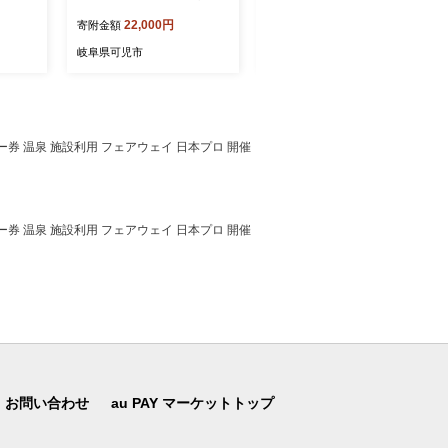
 地産地
ール×12パック）【キッチ
P（大王製紙株式会社共同企
22,000円
18,000円
寄附金額
寄附金額
ト スー
ンペーパー ペーパータオル
画品） 【ボックス ティッシ
理 新
超吸収 2倍巻き 消耗品 日用
ュ ペーパー 箱ティッシュ
岐阜県可児市
岐阜県可児市
 誕生日
品 吸収 長持ち 破れにくい
日用品 新生活 備蓄 防災 消
 顔合
生活必需品 料理 掃除 新生
耗品 生活雑貨 生活用品 ス
活 備蓄 防災 岐阜県 可児
トック】
市】
レー券 温泉 施設利用 フェアウェイ 日本プロ 開催
レー券 温泉 施設利用 フェアウェイ 日本プロ 開催
お問い合わせ
au PAY マーケットトップ