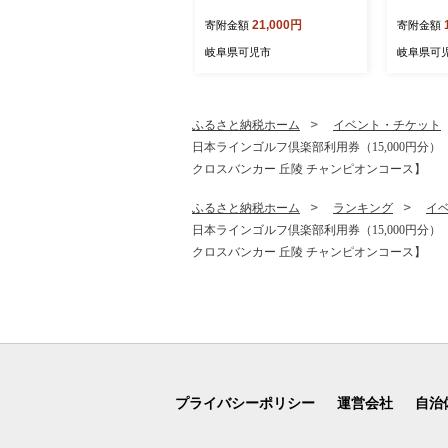
シングル（100m巻）（12
ル×6パッ
21,000円
寄附金額
寄附金額
ロール×6パック） 【 トイレ
ペーパー 
ットペーパー 2倍 巻 エコ フ
日用品 ト
岐阜県可児市
岐阜県可
ローラル 日用品 トイレ 香
防災 消耗
り付き 新生活 備蓄 防災 消
用品 スト
耗品 生活雑貨 生活用品 コ
岐阜県 可
ンパクト 岐阜県 可児市 】
ふるさと納税ホーム
イベント・チケット
日本ラインゴルフ倶楽部利用券（15,000円分）【 
クロスバンカー 丘陵 チャンピオンコース】
ふるさと納税ホーム
ランキング
イ
日本ラインゴルフ倶楽部利用券（15,000円分）【 
クロスバンカー 丘陵 チャンピオンコース】
プライバシーポリシー
運営会社
自治