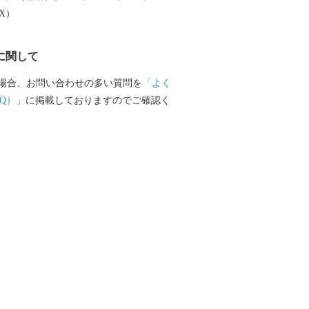
引き継ぎ、「若い世代が住みたいと感じ
EX）
ち」「住みごこち一番・可児」を目指し
に関して
申請書 ■お問い合わせ先 可児市ふるさ
場合、お問い合わせの多い質問を
「よく
ト室 (営業時間：９時～１８時 ※
Q）」
に掲載しておりますのでご確認く
年始は除く。) 電話：050-5527-202
upport@kani.furusato-lg.jp 【ワン
申請書の提出期限等】 提出期限 令和8
土）必着 送付先 〒519-0401 三重県度
世古501 可児市ふるさと納税
受付センター 宛 ※可児市では、ワンス
請受付を外部委託しています。