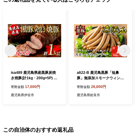
isa489 鹿児島県産黒豚炭焼
a622-B 鹿児島黒豚「短鼻
き焼豚(計1kg・200g×5P) 鹿
豚」無添加スモークウィンナ
児島 国産 九州産 黒豚 豚肉
ー1kg(100g×10P)【鹿児島
17,000円
26,000円
寄附金額
寄附金額
焼き豚 焼豚 味付き 惣菜 おか
ますや】姶良市 国産 ウィン
ず 弁当 小分け【コワダヤ】
ナー 無添加 ウインナー ソー
鹿児島県伊佐市
鹿児島県姶良市
セージ 冷凍 黒豚
この自治体のおすすめ返礼品