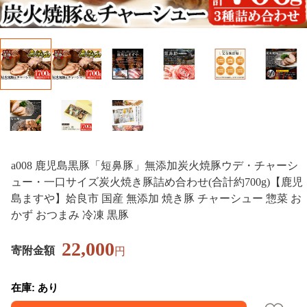
a008 鹿児島黒豚「短鼻豚」無添加炭火焼豚ウデ・チャーシ
ュー・一口サイズ炭火焼き豚詰め合わせ(合計約700g)【鹿児
島ますや】姶良市 国産 無添加 焼き豚 チャーシュー 惣菜 お
かず おつまみ 冷凍 黒豚
22,000
寄附金額
円
在庫: あり