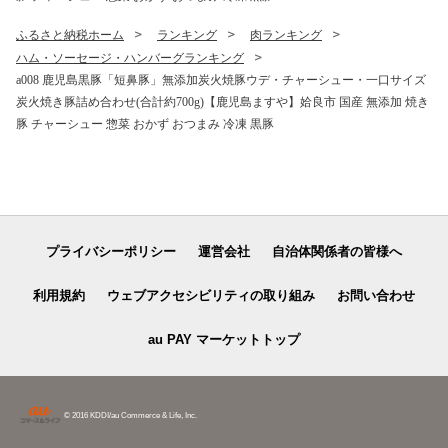
ふるさと納税ホーム
ランキング
肉ランキング
ハム・ソーセージ・ハンバーグランキング
a008 鹿児島黒豚「短鼻豚」無添加炭火焼豚ウデ・チャーシュー・一口サイズ
炭火焼き豚詰め合わせ(合計約700g)【鹿児島ますや】姶良市 国産 無添加 焼き
豚 チャーシュー 惣菜 おかず おつまみ 冷凍 黒豚
プライバシーポリシー
運営会社
自治体関係者の皆様へ
利用規約
ウェブアクセシビリティの取り組み
お問い合わせ
au PAY マーケットトップ
© 2016 KDDI/au Commerce & Life, Inc.