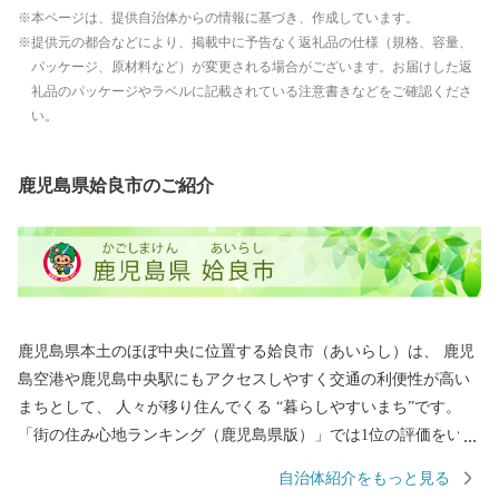
本ページは、提供自治体からの情報に基づき、作成しています。
提供元の都合などにより、掲載中に予告なく返礼品の仕様（規格、容量、
パッケージ、原材料など）が変更される場合がございます。お届けした返
礼品のパッケージやラベルに記載されている注意書きなどをご確認くださ
い。
鹿児島県姶良市のご紹介
鹿児島県本土のほぼ中央に位置する姶良市（あいらし）は、 鹿児
島空港や鹿児島中央駅にもアクセスしやすく交通の利便性が高い
まちとして、 人々が移り住んでくる “暮らしやすいまち”です。
「街の住み心地ランキング（鹿児島県版）」では1位の評価をいた
だき、 雄大な桜島を眼前にして自然・歴史・伝統・文化が息づく
自治体紹介をもっと見る
一方で、 街の中心部は大型商業施設や飲食店も増え賑わいを増し