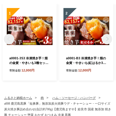
1
2
a0001-3S3 冷凍焼き芋！畑
a0001-B3 冷凍焼き芋！畑の
の金貨・やきいも3種セット
金貨・やきいも(紅はるか3k
(紅はるか1kg・安納芋1kg・
g)【甘いも販売所】姶良市
12,000円
12,000円
寄附金額
寄附金額
シルクスイート1kg)【甘いも
焼き芋 訳あり 冷凍 焼芋 やき
販売所】姶良市 焼き芋 訳あ
いも べにはるか さつまいも
り 冷凍 焼芋 やきいも さつま
さつま芋 熟成 蜜
いも さつま芋 熟成 蜜
ふるさと納税ホーム
肉
ハム・ソーセージ・ハンバーグ
a008 鹿児島黒豚「短鼻豚」無添加炭火焼豚ウデ・チャーシュー・一口サイズ
炭火焼き豚詰め合わせ(合計約700g)【鹿児島ますや】姶良市 国産 無添加 焼き
豚 チャーシュー 惣菜 おかず おつまみ 冷凍 黒豚