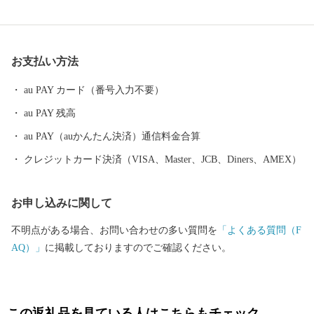
ています。 ふるさと納税で可能性全開！様々な特産品をはじめ、
「あいら」の魅力を たくさんの方に知っていただけるように取り
組んでまいります。 【ご注意】 ※期間限定、数量限定のお礼の品
お支払い方法
がありますので、商品説明欄の発送可能期間、申込受付期間を必
ずご確認ください。 ※返礼品の送付は、姶良市外にお住まいの方
au PAY カード（番号入力不要）
に限らせていただきます。 ※各返礼品の納期情報に基づいて発送
au PAY 残高
させていただきます。 ※寄附につきましては、年度内の回数制限
は現在設けておりません。 ※返礼品の写真はイメージです。
au PAY（auかんたん決済）通信料金合算
クレジットカード決済（VISA、Master、JCB、Diners、AMEX）
お申し込みに関して
不明点がある場合、お問い合わせの多い質問を
「よくある質問（F
AQ）」
に掲載しておりますのでご確認ください。
この返礼品を見ている人はこちらもチェック