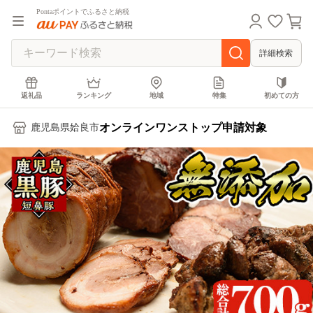
Pontaポイントでふるさと納税
詳細検索
返礼品
ランキング
地域
特集
初めての方
オンラインワンストップ申請対象
鹿児島県姶良市