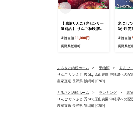
【 感謝りんご / 光センサー
米 こしひか
選別品 】 りんご 秋映 訳あ
3か月 定
り 5kg （ 12玉 〜 25玉 ）
) 山岸フ
11,000円
寄附金額
寄附金額
交換保証 ながの農業協同組
県への配送
合 2026年10月上旬頃から2
月上旬頃
長野県飯綱町
長野県飯
026年10月下旬頃まで順次
コシヒカリ
発送予定 令和8年度収穫分
信州 予約
傷 不揃い リンゴ 林檎 果物
飯綱町 [2
フルーツ 信州 長野 予約 長
ふるさと納税ホーム
果物類
りんご
野県 飯綱町 [1202]
りんご サンふじ 秀 5kg 原山農園 沖縄県への配送
農家直送 長野県 飯綱町 [0269]
ふるさと納税ホーム
ランキング
果
りんご サンふじ 秀 5kg 原山農園 沖縄県への配送
農家直送 長野県 飯綱町 [0269]