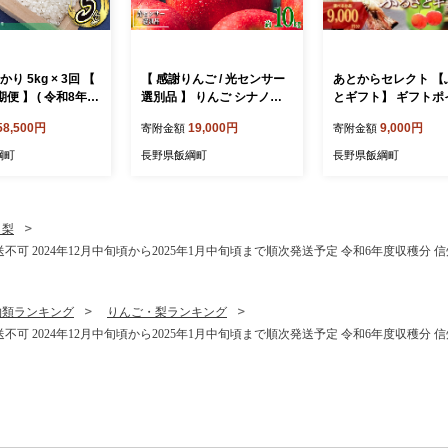
り 5kg × 3回 【
【 感謝りんご / 光センサー
あとからセレクト 【
期便 】 ( 令和8年産
選別品 】 りんご シナノス
とギフト】 ギフトポ
ァームのお米 沖縄
イート 訳あり 10kg （ 24玉
寄附額 9000円分 あ
58,500円
19,000円
9,000円
寄附金額
寄附金額
不可 2026年10
〜 50玉 ） 交換保証 ながの
選べる返礼品 長野県
から順次発送予定
農業協同組合 2026年10月
[2044]
綱町
長野県飯綱町
長野県飯綱町
 白米 精米 お米
上旬頃から2026年11月上旬
 農家直送 長野県
頃まで順次発送予定 令和8
001]
年度収穫分 傷 不揃い リン
ゴ 林檎 果物 フルーツ 信州
・梨
長野 予約 長野県 飯綱町 [12
不可 2024年12月中旬頃から2025年1月中旬頃まで順次発送予定 令和6年度収穫分 信州 
06]
物類ランキング
りんご・梨ランキング
不可 2024年12月中旬頃から2025年1月中旬頃まで順次発送予定 令和6年度収穫分 信州 