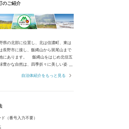
町のご紹介
県の北部に位置し、北は信濃町、東は
は長野市に接し、飯縄山から斑尾山まで
地にあります。 飯縄山をはじめ北信五
緑豊かな自然は、四季折々に美しい姿を
の心を癒すとともに、先人たちの英知と
自治体紹介をもっと見る
によって、農業はもとよりあらゆる産業
活すべての基盤となっています。 その
誇りある歴史を背景に果樹稲作を中心と
などに積極的に取組み、現在、長野市の
法
や北信地域の観光拠点として、また、飯
カリはもとより、りんごやももなど果樹
 カード（番号入力不要）
して発展してきました。 大自然に囲ま
高