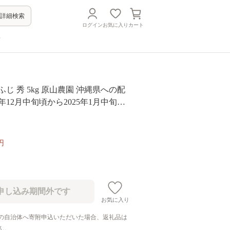
詳細検索
ログイン
お気に入り
カート
方
ふじ 秀 5kg 原山農園 沖縄県への配
4年12月中旬頃から2025年1月中旬頃
予定 令和6年度収穫分 信州 果物 フ
 林檎 長野 16000円 予約 農家直送
[0269]
円
お気に入り
の自治体へ寄附申込いただいた場合、返礼品は
ん。