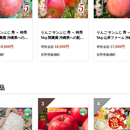
ンふじ 秀 ～ 特秀
りんご サンふじ 秀 ～ 特秀
りんご サンふじ 秀 
島農園 沖縄県への配
5kg 関農園 沖縄県への配送
5kg 山岸ファーム 
026年11月下旬頃
不可 2026年12月上旬頃か
の配送不可 2026年1
19,500円
18,500円
17,500円
寄附金額
寄附金額
27年2月上旬頃まで
ら2026年12月下旬頃まで順
旬頃から2026年12
予定 令和8年度収
次発送予定 エコファーマー
まで順次発送予定 令
綱町
長野県飯綱町
長野県飯綱町
 果物 フルーツ リ
認定 令和8年度収穫分 信州
度収穫分 信州 果物 
 長野 予約 農家直
果物 フルーツ リンゴ 林檎
ツ リンゴ 林檎 長野 
飯綱町 [0313]
長野 予約 農家直送 長野県
家直送 長野県 飯綱町 
飯綱町 [1092]
2]
品
3
4