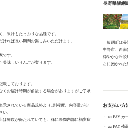
長野県飯綱
く、果汁もたっぷりな品種です。
だければ長い期間お楽しみいただけます。
飯綱町は長野
中野市、西南
家です。
穏やかな丘陵
た美味しいりんごが実ります。
岳に抱かれた
みせ、私たち
たゆまぬ努力
記載しております。
や私たちの生
なくお届け時期が前後する場合がありますがご了承
豊かな自然と
した農業振興
お支払い方
表示されている商品規格より1割程度、内容量が少
ベッドタウン
さい。
綱町産コシヒ
au PAY
上は鮮度が保たれていても、稀に果肉内部に褐変症
の一大産地と
au PAY 残