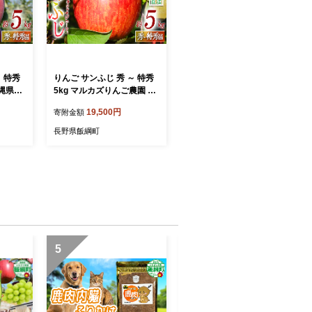
～ 特秀
りんご サンふじ 秀 ～ 特秀
沖縄県へ
5kg マルカズりんご農園 沖
2月上
縄県への配送不可 2026年1
19,500円
寄附金額
月下旬頃
1月下旬頃から2026年12月
和8年
下旬頃まで順次発送予定 令
長野県飯綱町
フルー
和8年度収穫分 信州 果物 フ
予約 農
ルーツ リンゴ 林檎 長野 予
[115
約 農家直送 長野県 飯綱町
[0950]
5
6