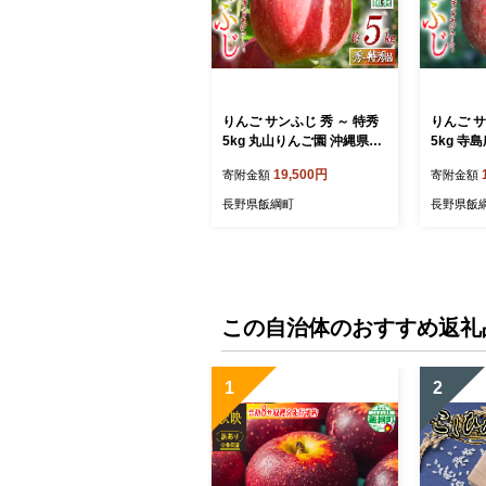
りんご サンふじ 秀 ～ 特秀
りんご サ
5kg 丸山りんご園 沖縄県へ
5kg 寺
の配送不可 2026年12月上
送不可 2
19,500円
寄附金額
寄附金額
旬頃から2027年1月上旬頃
から20
まで順次発送予定 令和8年
順次発送
長野県飯綱町
長野県飯
度収穫分 信州 果物 フルー
穫分 信州
ツ リンゴ 林檎 長野 予約 農
ンゴ 林檎
家直送 長野県 飯綱町 [026
送 長野県 
4]
この自治体のおすすめ返礼
1
2