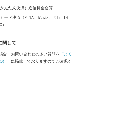
て魅力ある飯綱町に是非お立ち寄りくだ
（auかんたん決済）通信料金合算
ード決済（VISA、Master、JCB、Di
EX）
に関して
場合、お問い合わせの多い質問を
「よく
Q）」
に掲載しておりますのでご確認く