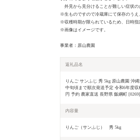
外見から見分けることが難しい症状の
※生ものですので冷蔵庫にて保存のうえ
※収穫時期が限られているため、日時指
※画像はイメージです。
事業者：原山農園
返礼品名
りんご サンふじ 秀 5kg 原山農園 沖縄
中旬頃まで順次発送予定 令和6年度収穫分
円 予約 農家直送 長野県 飯綱町 [0269
内容量
りんご（サンふじ）　秀 5kg