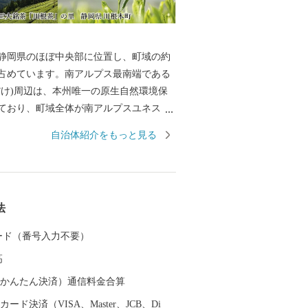
静岡県のほぼ中央部に位置し、町域の約
が占めています。南アルプス最南端である
だけ)周辺は、本州唯一の原生自然環境保
ており、町域全体が南アルプスユネスコ
登録されています。町域の中央には、南
自治体紹介をもっと見る
とする大井川がゆったりと流れ、この地
と森の番人」として日々の暮らしを営ん
9 年には「にほんの里 100 選」にも選定さ
大井川沿線には 大井川鐵道のSL や日本
法
ト式鉄道が運行し、悠然と流れる大井川
彩りを見せる渓谷の山間には、日本三大
 カード（番号入力不要）
ある川根茶の茶園景観が広がっていま
高
（auかんたん決済）通信料金合算
ード決済（VISA、Master、JCB、Di