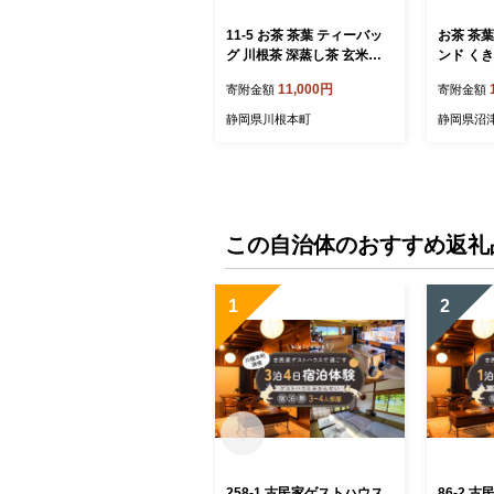
11-5 お茶 茶葉 ティーバッ
お茶 茶葉
グ 川根茶 深蒸し茶 玄米茶
ンド くき
くき茶 セット / 川根茶お試
玄米茶 5
11,000円
寄附金額
寄附金額
しセットA
静岡県川根本町
静岡県沼
この自治体のおすすめ返礼
1
2
258-1 古民家ゲストハウス
86-2 