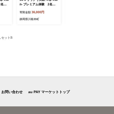
2名様
n- プレミアム体験 2名様
詰め合わせセット２kg
ライベー
（2時間コース）プライベー
36,000円
33,000円
寄附金額
寄附金額
ト・サウナ「メッツァ」
静岡県川根本町
静岡県川根本町
試しセットB
お問い合わせ
au PAY マーケットトップ