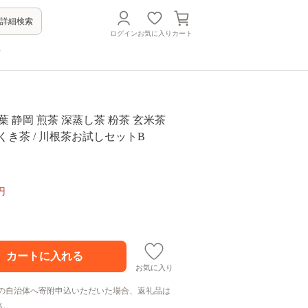
詳細検索
ログイン
お気に入り
カート
方
 茶葉 静岡 煎茶 深蒸し茶 粉茶 玄米茶
くき茶 / 川根茶お試しセットB
円
お気に入り
の自治体へ寄附申込いただいた場合、返礼品は
ん。