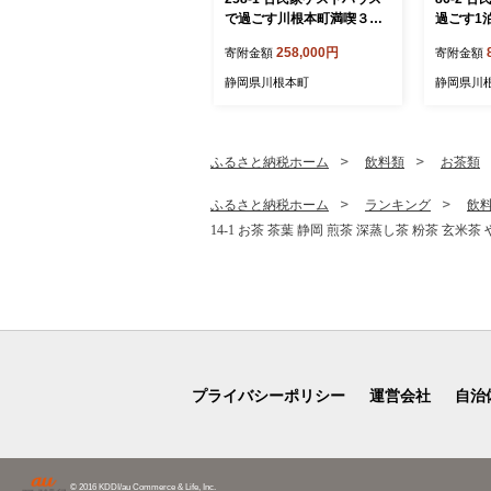
で過ごす川根本町満喫３泊
過ごす1
４日宿泊体験｜ゲストハウ
ストハウ
258,000円
寄附金額
寄附金額
スみかんせい宿泊券（3-4人
券（3-4
部屋）
静岡県川根本町
静岡県川
ふるさと納税ホーム
飲料類
お茶類
ふるさと納税ホーム
ランキング
飲
14-1 お茶 茶葉 静岡 煎茶 深蒸し茶 粉茶 玄米
プライバシーポリシー
運営会社
自治
© 2016 KDDI/au Commerce & Life, Inc.