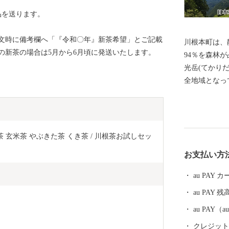
品を送ります。
文時に備考欄へ「『令和〇年』新茶希望」とご記載
川根本町は、
の新茶の場合は5月から6月頃に発送いたします。
94％を森林
光岳(てかり
全地域となっ
エコパークに
アルプスを源
の住民は「水
でおり、200
 粉茶 玄米茶 やぶきた茶 くき茶 / 川根茶お試しセッ
れています。
お支払い方
で唯一のアプ
と四季折々の
au PAY
銘茶の一つで
au PAY 残
す。
au PAY
クレジットカ