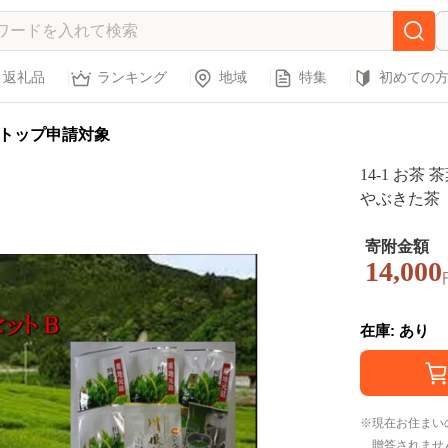
返礼品
ランキング
地域
特集
初めての
トップ申請対象
14-1 お茶
やぶきた茶 
寄附金額
14,000
在庫: あり
現在お住まい
贈答されませ