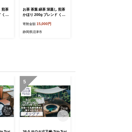
し 煎茶
お茶 茶葉 緑茶 深蒸し 煎茶
ド くき
かほり 200g ブレンド くき
 静岡
煎茶 松 400g セット 静岡
15,000円
寄附金額
静岡県沼津市
5
6
 Trai
36-5 サウナ寸又峡-Trip Trai
33-14 ジビエ肉（鹿・猪）