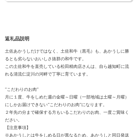
返礼品説明
土佐あかうしだけではなく、土佐和牛（黒毛）も、あかうしに勝
るとも劣らないおいしさ抜群の和牛です。
この土佐和牛を直売している松田精肉店さんは、自ら越知町に流
れる清流仁淀川の河畔で丁寧に育ています。
”こだわりのお肉”
月に１度、牛をしめた週の金曜～日曜（一部地域は土曜～月曜）
にしかお届けできない”こだわりのお肉”になります。
２年先の分まで確保する方もいるこだわりのお肉、一度ご賞味く
ださい。
【注意事項】
※あかうしとは牛をしめる日が異なるため、あかうしと同日発送