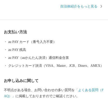
越知町の生産者様や事業者様が心を込めて作りました返礼品をぜ
自治体紹介をもっと見る
ひお楽しみください。 これからもどうぞ「越知町」をよろしくお
願いいたします。 〒781-1301 高知県高岡郡越知町越知甲1970 TE
L:0889-26-1164 FAX:0889-26-0600 MAIL:furusato@town.ochi.lg.jp 越
知町（おちちょう）役場 企画課 ふるさと納税係
お支払い方法
au PAY カード（番号入力不要）
au PAY 残高
au PAY（auかんたん決済）通信料金合算
クレジットカード決済（VISA、Master、JCB、Diners、AMEX）
お申し込みに関して
不明点がある場合、お問い合わせの多い質問を
「よくある質問（F
AQ）」
に掲載しておりますのでご確認ください。