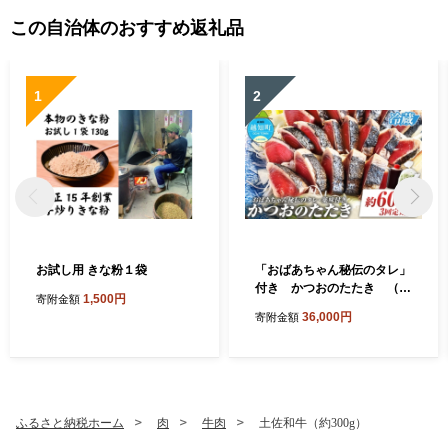
この自治体のおすすめ返礼品
1
2
お試し用 きな粉１袋
「おばあちゃん秘伝のタレ」
付き かつおのたたき （定
1,500円
寄附金額
期便３回分）
36,000円
寄附金額
ふるさと納税ホーム
肉
牛肉
土佐和牛（約300g）