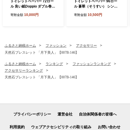
トイレットペーパー 72ロー
トイレットペーパー 96ロー
ル 良い紙Doppio ダブル巻
ル 蒼翠（そうすい） シング
【配送不可地域：北海道・沖
ル 巻【配送不可地域：北海
10,000円
10,500円
寄附金額
寄附金額
縄】【60営業日以内に発
道・沖縄】【60営業日以内
送】12ロール 6パック トイ
に発送】 といれっとぺーぱ
レ 人気 日用品 生活用品 消耗
ー 日用品 人気 ランキング 消
品 防災 備蓄 大阪府 泉南市
耗品 防災 備蓄 泉南市 新生活
新生活 やわらか 無香料 【02
【020D-014】
0D-010】
ふるさと納税ホーム
ファッション
アクセサリー
天然石ブレスレット 「月下美人」【007B-146】
ふるさと納税ホーム
ランキング
ファッションランキング
アクセサリーランキング
天然石ブレスレット 「月下美人」【007B-146】
プライバシーポリシー
運営会社
自治体関係者の皆様へ
利用規約
ウェブアクセシビリティの取り組み
お問い合わせ