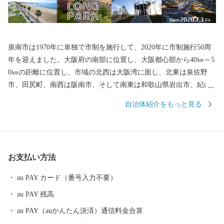
泉南市は1970年に単独で市制を施行して、2020年に市制施行50周
年を迎えました。大阪府の南部に位置し、大阪都心部から40㎞～5
0㎞の距離に位置し、市域の北西は大阪湾に面し、北東は泉佐野
市、田尻町、南西は阪南市、そして南東は和歌山県岩出市、紀の
川市と接しています。市域は南北約11㎞、東西約8㎞の広がりをみ
自治体紹介をもっと見る
せ、面積は48.98㎢であり、市域に関西国際空港の約1/3を含みま
す。 地形は、山地部、丘陵部、平地部および臨海部からなり、南
部の山地部には低い山々が連なる和泉山脈があり、丘陵部から平
野部にかけては、古くからの街並みと新たに開発された住宅が混
お支払い方法
在しています。また、平野部においては、玉ねぎ、水なす、里
芋、花き等、泉州特産の農作物が栽培されています。関西国際空
au PAY カード（番号入力不要）
港の対岸のりんくうタウンでは、様々な製造業をはじめとする事
au PAY 残高
業所が集積し、岡田と樽井にある両漁港では大阪湾でとれた新鮮
な海産物が水揚げされ、海岸部にはSENNAN LONGPARK（泉南ロ
au PAY（auかんたん決済）通信料金合算
ングパーク）を設け、にぎわいを創出し、レクリエーションゾー