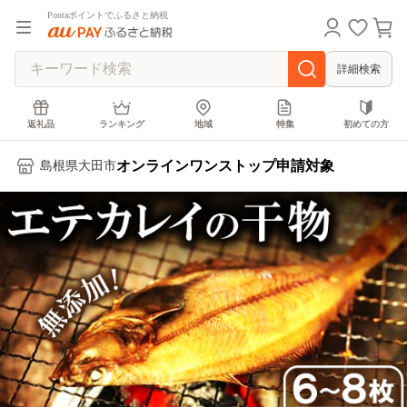
Pontaポイントでふるさと納税
詳細検索
返礼品
ランキング
地域
特集
初めての方
オンラインワンストップ申請対象
島根県大田市