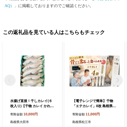
AQ）」
に掲載しておりますのでご確認ください。
この返礼品を見ている人はこちらもチェック
水揚げ直後！干しカレイ(６
【電子レンジで簡単】干物
枚入り)【干物 カレイ かれい
「エテカレイ」8枚 島根県松
6枚 魚 さかな 旬 エテカレイ
江市/有限会社ヤマヲ水産 [A
10,000円
11,000円
寄附金額
寄附金額
干しカレイ 国産 無添加 水揚
LDB011]｜魚 エテカレイ カ
げ直後 冷蔵 ノンフローズン
レイ かれい 干物 海鮮 島根
島根県大田市
島根県松江市
季節限定 大田市】
松江 おすすめ 人気 ランキン