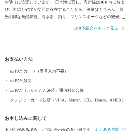
お隣りに位置しています。 日本海に面し、海岸線は46ｋｍにおよ
び、岩場と砂場が交互に存在することから、漁業はもちろん、風
光明媚な自然景観、海水浴、釣り、マリンスポーツなどの観光に
適しています。 また世界遺産となった石見銀山遺跡、大山隠岐国
自治体紹介をもっと見る
立公園に属する三瓶山や多くの温泉があります。 世界遺産「石見
銀山遺跡」をシンボルに産業・歴史・文化・自然など豊富にある
地域特性を活かしながら、魅力あるまちづくりに取り組んでいま
す。移住・定住促進にも力を入れています！
お支払い方法
au PAY カード（番号入力不要）
au PAY 残高
au PAY（auかんたん決済）通信料金合算
クレジットカード決済（VISA、Master、JCB、Diners、AMEX）
お申し込みに関して
不明点がある場合、お問い合わせの多い質問を
「よくある質問（F