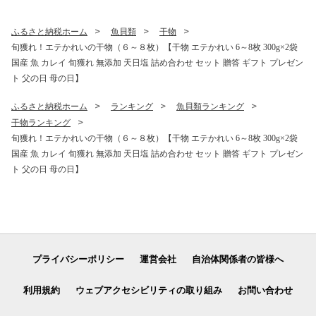
取り寄せ ギフト 父の日 島根
県 大田市】
ふるさと納税ホーム
魚貝類
干物
旬獲れ！エテかれいの干物（６～８枚）【干物 エテかれい 6～8枚 300g×2袋
国産 魚 カレイ 旬獲れ 無添加 天日塩 詰め合わせ セット 贈答 ギフト プレゼン
ト 父の日 母の日】
ふるさと納税ホーム
ランキング
魚貝類ランキング
干物ランキング
旬獲れ！エテかれいの干物（６～８枚）【干物 エテかれい 6～8枚 300g×2袋
国産 魚 カレイ 旬獲れ 無添加 天日塩 詰め合わせ セット 贈答 ギフト プレゼン
ト 父の日 母の日】
プライバシーポリシー
運営会社
自治体関係者の皆様へ
利用規約
ウェブアクセシビリティの取り組み
お問い合わせ