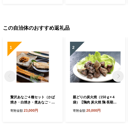
グ
この自治体のおすすめ返礼品
1
2
贅沢あなご４種セット（かば
親どりの炭火焼（150ｇ×４
焼き・白焼き・煮あなご・き
袋）【鶏肉 炭火焼 鶏 長期飼
ざみ）【穴子 4種 セット あ
育 焼き鳥 真空パック 真空 冷
23,000円
20,000円
寄附金額
寄附金額
なご アナゴ 大穴子 大あなご
凍 国産 島根県 大田市】
真空パック 国産 地魚 かば焼
き 白焼き 煮あなご きざみ お