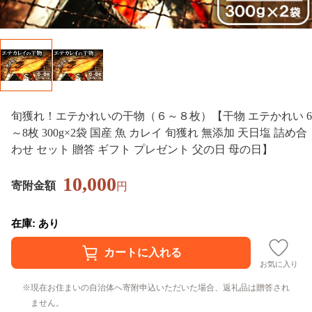
旬獲れ！エテかれいの干物（６～８枚）【干物 エテかれい 6
～8枚 300g×2袋 国産 魚 カレイ 旬獲れ 無添加 天日塩 詰め合
わせ セット 贈答 ギフト プレゼント 父の日 母の日】
10,000
寄附金額
円
在庫: あり
お気に入り
現在お住まいの自治体へ寄附申込いただいた場合、返礼品は贈答され
ません。