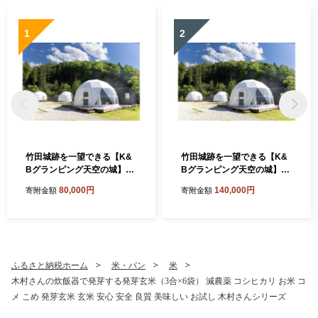
1
2
竹田城跡を一望できる【K&
竹田城跡を一望できる【K&
Bグランピング天空の城】素
Bグランピング天空の城】１
泊り１泊ペア宿泊券
泊２食付きペア宿泊券
80,000円
140,000円
寄附金額
寄附金額
ふるさと納税ホーム
米・パン
米
木村さんの炊飯器で発芽する発芽玄米（3合×6袋） 減農薬 コシヒカリ お米 コ
メ こめ 発芽玄米 玄米 安心 安全 良質 美味しい お試し 木村さんシリーズ