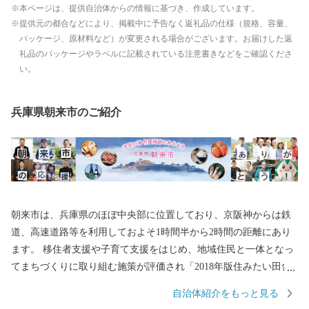
本ページは、提供自治体からの情報に基づき、作成しています。
提供元の都合などにより、掲載中に予告なく返礼品の仕様（規格、容量、
パッケージ、原材料など）が変更される場合がございます。お届けした返
礼品のパッケージやラベルに記載されている注意書きなどをご確認くださ
い。
兵庫県朝来市のご紹介
朝来市は、兵庫県のほぼ中央部に位置しており、京阪神からは鉄
道、高速道路等を利用しておよそ1時間半から2時間の距離にあり
ます。 移住者支援や子育て支援をはじめ、地域住民と一体となっ
てまちづくりに取り組む施策が評価され「2018年版住みたい田舎
ベストランキング」では、近畿エリア1位に選ばれました。 観光
自治体紹介をもっと見る
名所として「天空の城」や「日本のマチュピチュ」とも称される