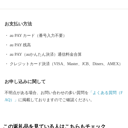
国史跡「竹田城跡（たけだじょうせき）」があり、雲海に包まれ
た姿は見る者を魅了します。 平成29年4月には「播但貫く、銀の
馬車道 鉱石の道」にまつわる物語が日本遺産に認定され、その関
お支払い方法
連遺構として「生野銀山」や「神子畑選鉱場跡」などがありま
す。 特産品は「岩津ねぎ」が有名です。白ねぎと青ねぎのちょう
au PAY カード（番号入力不要）
ど中間種で、青葉部分から白根まで大変柔らかく甘みがあり、す
au PAY 残高
べて余すところなく食べられるのが特長です。 ふるさと納税の返
礼品としても大変人気があり、鍋物や天ぷら、焼きねぎなどで食
au PAY（auかんたん決済）通信料金合算
べると美味しさが引き立ちます。 これらの観光資源、歴史遺産、
クレジットカード決済（VISA、Master、JCB、Diners、AMEX）
特産品などを活かしながら、今後もよりよいまちづくりに取り組
んでいきます。
お申し込みに関して
不明点がある場合、お問い合わせの多い質問を
「よくある質問（F
AQ）」
に掲載しておりますのでご確認ください。
この返礼品を見ている人はこちらもチェック