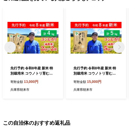
先行予約 令和8年産 新米 特
先行予約 令和8年産 新米 特
別栽培米 コウノトリ育む田
別栽培米 コウノトリ育む田
んぼのお米 4kg（2kg×2袋）
んぼのお米 5kg（5kg×1袋）
13,000円
15,000円
寄附金額
寄附金額
【 先行予約 令和8年産 新米
【 先行予約 令和8年産 新米
減農薬 コシヒカリ お米 安心
減農薬 コシヒカリ お米 安心
兵庫県朝来市
兵庫県朝来市
安全 良質 特別栽培米 美味し
安全 良質 特別栽培米 美味し
い 4㎏ コウノトリ 村上ファ
い 5㎏ コウノトリ 村上ファ
ーム 】
ーム 】
この自治体のおすすめ返礼品