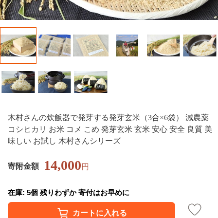
木村さんの炊飯器で発芽する発芽玄米（3合×6袋） 減農薬
コシヒカリ お米 コメ こめ 発芽玄米 玄米 安心 安全 良質 美
味しい お試し 木村さんシリーズ
14,000
寄附金額
円
在庫: 5個 残りわずか 寄付はお早めに