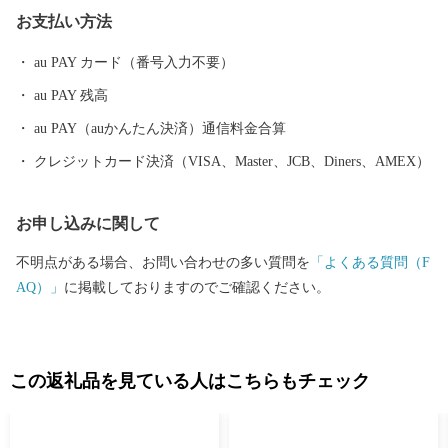
さまざまな観点から良いまちだと感じることのできる取り組みを
お支払い方法
進めています。 １０年後の将来像「ここに住んで良かっ
た・・・みんな大好き松阪市」を実現するため頑張っていきます
au PAY カード（番号入力不要）
ので、「ふるさと納税」制度を通じて、ぜひ皆さまの応援をよろ
au PAY 残高
しくお願いいたします。
au PAY（auかんたん決済）通信料金合算
クレジットカード決済（VISA、Master、JCB、Diners、AMEX）
お申し込みに関して
不明点がある場合、お問い合わせの多い質問を
「よくある質問（F
AQ）」
に掲載しておりますのでご確認ください。
この返礼品を見ている人はこちらもチェック