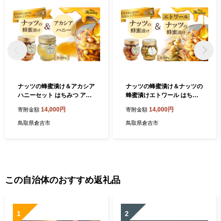
ナッツの蜂蜜漬け＆アカシア
ナッツの蜂蜜漬け＆ナッツの
ハニーセット はちみつ アカ
蜂蜜漬けエトワール はちみ
シア ナッツ スイーツ 倉吉 倉
つ アカシア ナッツ スイーツ
14,000円
14,000円
寄附金額
寄附金額
吉市
倉吉 倉吉市
鳥取県倉吉市
鳥取県倉吉市
この自治体のおすすめ返礼品
1
2