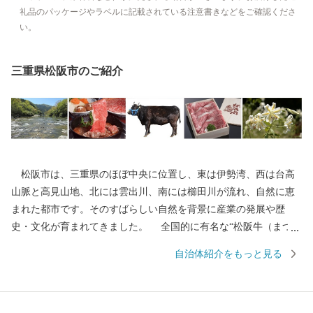
礼品のパッケージやラベルに記載されている注意書きなどをご確認くださ
い。
三重県松阪市のご紹介
松阪市は、三重県のほぼ中央に位置し、東は伊勢湾、西は台高
山脈と高見山地、北には雲出川、南には櫛田川が流れ、自然に恵
まれた都市です。そのすばらしい自然を背景に産業の発展や歴
史・文化が育まれてきました。 全国的に有名な“松阪牛（まつさ
かうし）”をはじめとする誇り高き特産品や江戸時代の面影をその
自治体紹介をもっと見る
まま残す御城番屋敷、国内最大の船形埴輪など歴史ロマンにあふ
れ、多くの歴史街道が交差しています。 松阪市では、「子育て
がしやすい」「安心して生活ができる」「働く場がある」など、