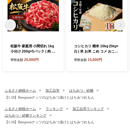
松阪牛 家庭用 小間切れ 1kg
コシヒカリ 精米 10kg (5kg×
小分け 200g×5パック ( 肉 牛
2) ( 米 お米 こめ コメ おこめ
肉 ブランド牛 高級 和牛 国産
白米 精米 こしひかり コシヒ
20,000円
15,000円
寄附金額
寄附金額
牛 松阪牛 松坂牛 小間切れ こ
カリ 令和7年産コシヒカリ 松
ま切れ 細切れ 牛肉 切り落と
阪産コシヒカリ 三重県 松阪
し 松阪牛1kg 松阪牛切り落
市)【002109A】
とし 小分け 牛肉 1kg 冷凍 人
気 おすすめ ランキング 三重
県 松阪市 松阪牛 2万円 ) 【0
ふるさと納税ホーム
加工品等
はちみつ・砂糖
02361A】
【1-18】Beespoonナッツのはちみつ漬けとはちみつれもん
ふるさと納税ホーム
ランキング
加工品等ランキング
はちみつ・砂糖ランキング
【1-18】Beespoonナッツのはちみつ漬けとはちみつれもん