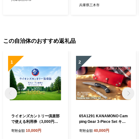
兵庫県三木市
この自治体のおすすめ返礼品
1
2
ライオンズカントリー倶楽部
65A1291 KANAMONO Cam
で使える利用券（3,000円
ping Gear 3-Piece Set キャ
分）
ンプギア3点セット RED／O
10,000円
40,000円
寄附金額
寄附金額
RANGE[髙島屋選定品］