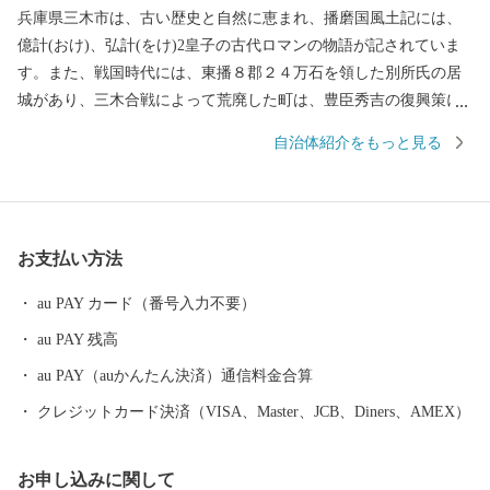
兵庫県三木市は、古い歴史と自然に恵まれ、播磨国風土記には、
億計(おけ)、弘計(をけ)2皇子の古代ロマンの物語が記されていま
す。また、戦国時代には、東播８郡２４万石を領した別所氏の居
城があり、三木合戦によって荒廃した町は、豊臣秀吉の復興策に
よって商工業が活発化し、今日の金物産業の発展の基礎をつくり
自治体紹介をもっと見る
ました。 平成の大合併により兵庫県美嚢郡吉川町と合併し、名実
ともに山田錦（酒米）の主生産地となるとともに、三木金物ブラ
ンドとしても全国的に有名なまちです。 一方、市域内を中国及び
山陽自動車道が通過するなど、全国的にも交通の要衝として注目
お支払い方法
され、数多くのゴルフ場が立地する(ゴルフ場数25か所は、西日本
一)ほか、「三木ホースランドパーク」「山田錦の館」「吉川温泉
au PAY カード（番号入力不要）
よかたん」をはじめ大型リゾート施設「ネスタリゾート神戸」な
au PAY 残高
ど、観光資源も多彩なものがあります。
au PAY（auかんたん決済）通信料金合算
クレジットカード決済（VISA、Master、JCB、Diners、AMEX）
お申し込みに関して