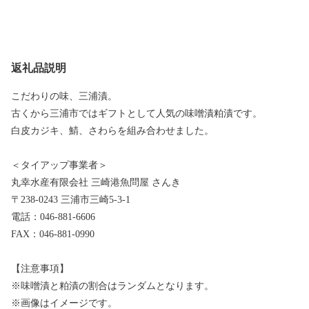
返礼品説明
こだわりの味、三浦漬。
古くから三浦市ではギフトとして人気の味噌漬粕漬です。
白皮カジキ、鯖、さわらを組み合わせました。
＜タイアップ事業者＞
丸幸水産有限会社 三崎港魚問屋 さんき
〒238-0243 三浦市三崎5-3-1
電話：046-881-6606
FAX：046-881-0990
【注意事項】
※味噌漬と粕漬の割合はランダムとなります。
※画像はイメージです。