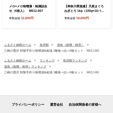
メロ×メロ味噌漬・粕漬詰合
【神奈川県漁連】天然まぐろ
せ（6枚入） M012-007
ねぎとろ 1kg（100g×10パッ
ク）【12月お届け】 M077-
32,000円
18,000円
寄附金額
寄附金額
015-02-12
ふるさと納税ホーム
魚貝類
漬魚（味噌・粕等）
三崎の贅沢 特製手作り味噌漬&粕漬 3種食べ比べ9枚セット M012-001
ふるさと納税ホーム
ランキング
魚貝類ランキング
漬魚（味噌・粕等）ランキング
三崎の贅沢 特製手作り味噌漬&粕漬 3種食べ比べ9枚セット M012-001
プライバシーポリシー
運営会社
自治体関係者の皆様へ