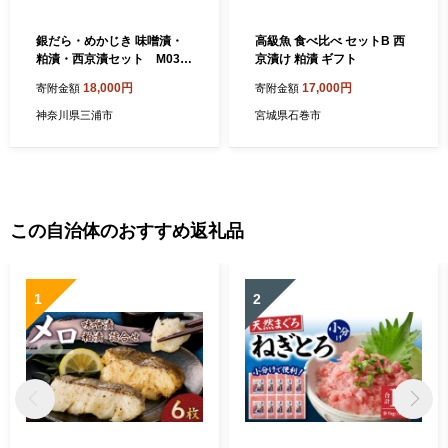
銀だら・めかじき 味噌漬・
高級魚 食べ比べ セットB 西
粕漬・西京漬セット M036-
京漬け 粕漬 ギフト
001-01
18,000円
17,000円
寄附金額
寄附金額
神奈川県三浦市
宮城県石巻市
この自治体のおすすめ返礼品
1
2