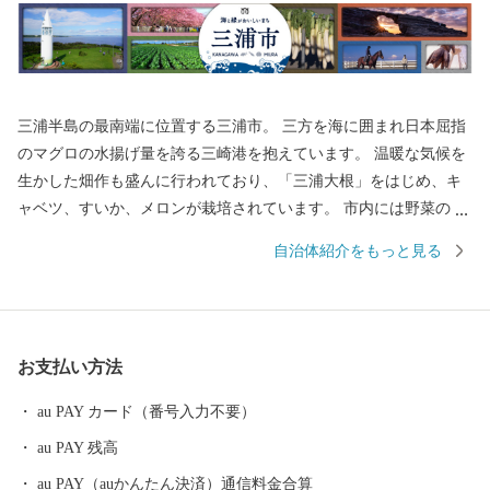
三浦半島の最南端に位置する三浦市。 三方を海に囲まれ日本屈指
のマグロの水揚げ量を誇る三崎港を抱えています。 温暖な気候を
生かした畑作も盛んに行われており、「三浦大根」をはじめ、キ
ャベツ、すいか、メロンが栽培されています。 市内には野菜の直
売所や、新鮮な魚介類を食べることができるお店がたくさんあり
自治体紹介をもっと見る
ますので、お買い物やお散歩もお楽しみいただけます。 また、食
だけではなく、クルーズやダイビング、SUPなど、海のレジャー
も体験することができます。 ※三浦市内に在住の方へ 総務省通知
により、市民の方へ返礼品をお送りすることが禁止されました。
お支払い方法
ふるさと納税による寄附金控除はできますが、返礼品はお送りい
たしませんので、ご了承ください。
au PAY カード（番号入力不要）
au PAY 残高
au PAY（auかんたん決済）通信料金合算