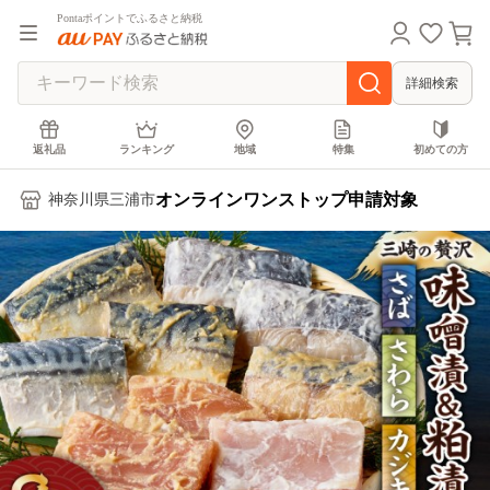
Pontaポイントでふるさと納税
詳細検索
返礼品
ランキング
地域
特集
初めての方
オンラインワンストップ申請対象
神奈川県三浦市