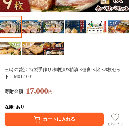
三崎の贅沢 特製手作り味噌漬&粕漬 3種食べ比べ9枚セッ
ト M012-001
17,000
寄附金額
円
在庫: あり
お気に入り