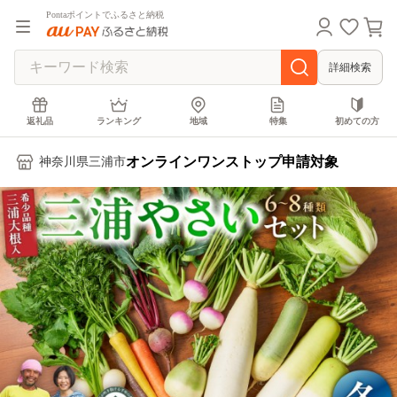
Pontaポイントでふるさと納税
詳細検索
返礼品
ランキング
地域
特集
初めての方
オンラインワンストップ申請対象
神奈川県三浦市