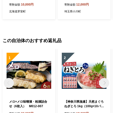
町 季節のおまかせ野菜セッ
野菜 やさい 季節の野菜 野菜
10,000円
12,000円
寄附金額
寄附金額
ト（冬） me001-015c ／ 生
セット セット 詰め合わせ 旬
野菜 BBQ 産地直送 国産 品
春 夏 秋 冬
北海道芽室町
埼玉県小川町
質 こだわり
この自治体のおすすめ返礼品
1
2
メロ×メロ味噌漬・粕漬詰合
【神奈川県漁連】天然まぐろ
せ（6枚入） M012-007
ねぎとろ 1kg（100g×10パッ
ク）【12月お届け】 M077-