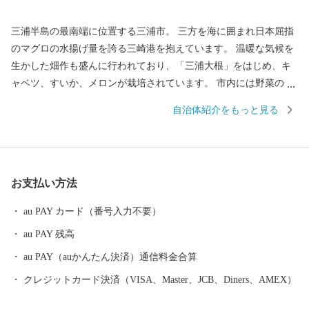
三浦半島の最南端に位置する三浦市。 三方を海に囲まれ日本屈指
のマグロの水揚げ量を誇る三崎港を抱えています。 温暖な気候を
生かした畑作も盛んに行われており、「三浦大根」をはじめ、キ
ャベツ、すいか、メロンが栽培されています。 市内には野菜の直
売所や、新鮮な魚介類を食べることができるお店がたくさんあり
自治体紹介をもっと見る
ますので、お買い物やお散歩もお楽しみいただけます。 また、食
だけではなく、クルーズやダイビング、SUPなど、海のレジャー
も体験することができます。 ※三浦市内に在住の方へ 総務省通知
により、市民の方へ返礼品をお送りすることが禁止されました。
お支払い方法
ふるさと納税による寄附金控除はできますが、返礼品はお送りい
たしませんので、ご了承ください。
au PAY カード（番号入力不要）
au PAY 残高
au PAY（auかんたん決済）通信料金合算
クレジットカード決済（VISA、Master、JCB、Diners、AMEX）