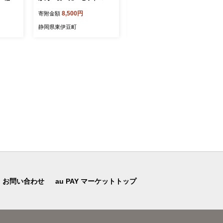
岡県 東
以上（サイズ混玉） 1402
033 ／イオン シリカ 静
8,500円
15,000円
寄附金額
寄附金額
／ 佐藤農園 果物 フルーツ
岡県 東伊豆町
農家直送 静岡県 東伊豆町
静岡県東伊豆町
静岡県東伊豆町
お問い合わせ
au PAY マーケットトップ