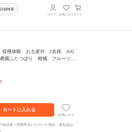
詳細検索
ログイン
お気に入り
カート
方
 収穫体験 お土産付 2名様 A02
験農園ふたつぼり 柑橘 フルーツ
伊豆町
円
お気に入り
の自治体へ寄附申込いただいた場合、返礼品は
ん。