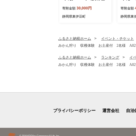
活 伊勢海老 静岡県 東伊豆
水産 活 
30,000円
寄附金額
寄附金額
町
伊豆町
静岡県東伊豆町
静岡県東
ふるさと納税ホーム
イベント・チケット
みかん狩り 収穫体験 お土産付 2名様 A0
ふるさと納税ホーム
ランキング
イ
みかん狩り 収穫体験 お土産付 2名様 A0
プライバシーポリシー
運営会社
自治
© 2016 KDDI/au Commerce & Life, Inc.