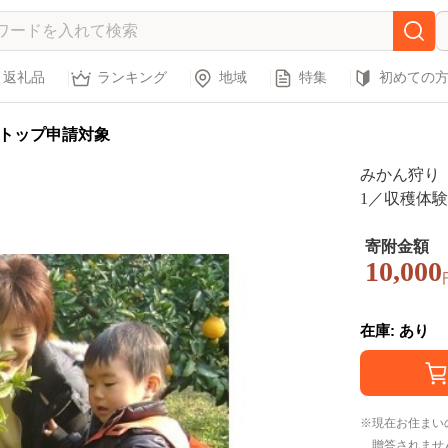
返礼品
ランキング
地域
特集
初めての
トップ申請対象
みかん狩り
1／収穫体
静岡県 東
寄附金額
10,000
在庫: あり
現在お住まい
贈答されませ