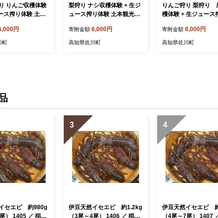
り りんご収穫体験
梨狩り ナシ収穫体験 + 生ジ
りんご狩り 梨狩り 
ュース搾り体験 土本
ュース搾り体験 土本観光果
穫体験 + 生ジュース
園 お土産付 高知で
樹園 お土産付 高知で果物狩
験 土本観光果樹園 
6,000円
6,000円
8,000円
寄附金額
寄附金額
り
高知で果物狩り
川町
高知県佐川町
高知県佐川町
品
3
4
イセエビ 約980g
伊豆天然イセエビ 約1.2kg
伊豆天然イセエビ 約
尾） 1405 ／ 稲取
（3尾～4尾） 1406 ／ 稲取
（4尾～7尾） 1407 