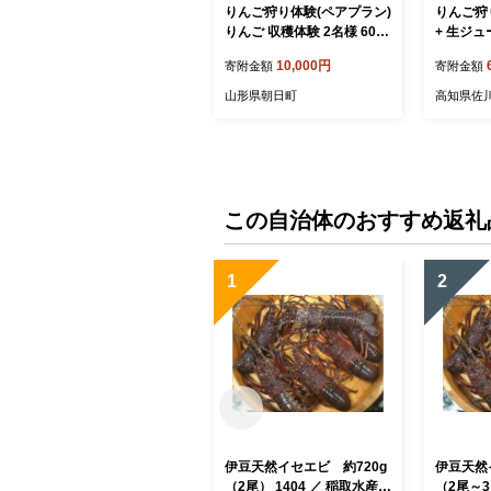
りんご狩り体験(ペアプラン)
りんご狩
りんご 収穫体験 2名様 60分
+ 生ジ
食べ放題 お土産付き 山形県
観光果樹
10,000円
寄附金額
寄附金額
朝日町
果物狩り
山形県朝日町
高知県佐
この自治体のおすすめ返礼
1
2
伊豆天然イセエビ 約720g
伊豆天然
（2尾） 1404 ／ 稲取水産
（2尾～3