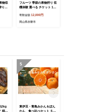
果物収
フルーツ 季節の果物狩り 収
搾り体
穫体験 選べる チケット 1名
お土産付
様分 フルーツ狩り シャイン
12,000円
寄附金額
マスカット ぶどう 梨 桃 藤
原園芸 岡山県 赤磐市
岡山県赤磐市
5
6
2kg
東伊豆・青島みかん＆ぽん
稲取の天然水 ラベルレス
／ 稲取
かん 食べ比べセット ５kg
ボトル 4箱 2L 24本 A