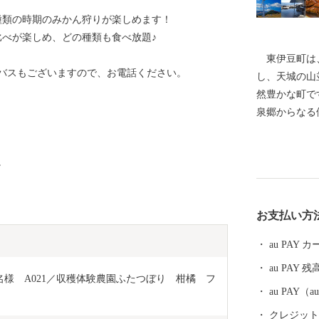
種類の時期のみかん狩りが楽しめます！
比べが楽しめ、どの種類も食べ放題♪
東伊豆町は、
バスもございますので、お電話ください。
し、天城の山
然豊かな町で
泉郷からなる
つるし飾りや
ただけます。
。
「稲取キンメ
かんきつ類等
覧ください。
お支払い方
au PAY
au PAY 残
様　A021／収穫体験農園ふたつぼり　柑橘　フ
au PAY
クレジットカ