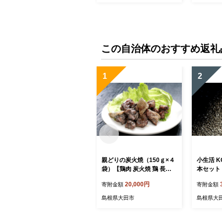
大きい 父の日 母の日】
母の日】
この自治体のおすすめ返礼
1
2
親どりの炭火焼（150ｇ×４
小生活 KO
袋）【鶏肉 炭火焼 鶏 長期
本セット
飼育 焼き鳥 真空パック 真
ィー）【
20,000円
寄附金額
寄附金額
空 冷凍 国産 島根県 大田
お茶 テ
市】
ノンカフ
島根県大田市
島根県大
答用 母の
詰め合わ