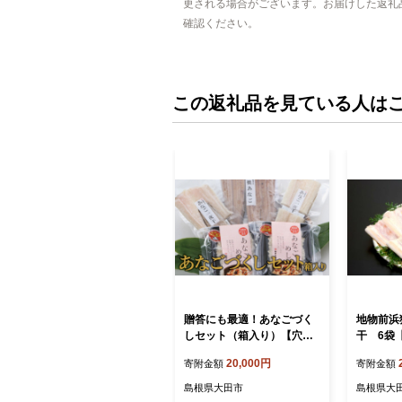
更される場合がございます。お届けした返礼
確認ください。
この返礼品を見ている人は
贈答にも最適！あなごづく
地物前浜
しセット（箱入り）【穴子
干 6袋
冷凍 焼きあなご 1尾 120g
アナゴ 一
20,000円
寄附金額
寄附金額
干物 2袋 あなごめし 150g 2
っくら 肉
袋 あなご アナゴ 一夜干し
大きい 
島根県大田市
島根県大
一夜干 ふっくら 肉厚 新鮮
唐揚げ 蒲