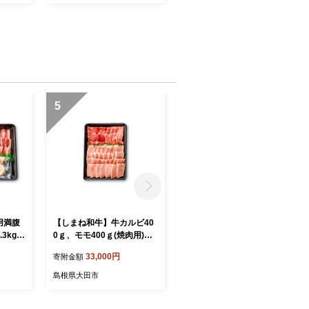
なご きざみ お取り寄せ ギ
フト 父の日 島根県 大田
市】
5
6
用満腹
【しまね和牛】牛カルビ40
【しまね和牛】肩ロースス
3kg）
0ｇ、モモ400ｇ(焼肉用)【
ライス500ｇ、モモスライ
モモ ホ
牛カルビ カルビ モモ しま
ス500ｇ【 ロース モモ しま
33,000円
46,000円
寄附金額
寄附金額
ね和牛
ね和牛 牛肉 和牛 かるび ぎ
ね和牛 牛肉 和牛 ろーす も
 かる
ゅうかるび もも 贅沢 お祝
も ローススライス ろーすす
島根県大田市
島根県大田市
たばら
い 贈り物 プレゼント ギフ
らいす モモスライス ももす
プレゼ
ト】
らいす 贅沢 お祝い 贈り物