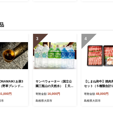
日 母の日】
品
3
4
NAMAIKI お茶3
サンベウォーター（国立公
【しまね和牛】焼肉
（野草ブレンドテ
園三瓶山の天然水） 【 天然
セット（５種類合計1.
野草茶 セット 3種
水 水 500ml 24本 ミネラル
【 肩ロース カルビ 
31,000円
16,000円
48,000円
寄附金額
寄附金額
ィーバック 健康茶
ウォーター シリカ水 鉱水
ルモン 豚バラ しま
ェイン 飲み比べ 贈
みず ペットボトル 】
牛肉 和牛 かたろーす
田市
島根県大田市
島根県大田市
日 ギフト 贈り物
び もも ホルモン ぶ
せ】
贅沢 お祝い 贈り物 