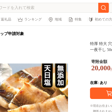
返礼品
ランキング
地域
特集
初めての
ップ申請対象
特厚 特大 穴
一夜干し 50
ゴ あなご 
塩 新鮮 冷
寄附金額
20,000
在庫: あり
現在お住まい
贈答されませ