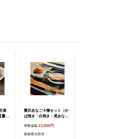
京漬
贅沢あなご４種セット（か
【鷹羽
ば焼き・白焼き・煮あな
ご アナ
ご・きざみ）【穴子 4種 セ
23,000円
寄附金額
 福岡
ット あなご アナゴ 大穴子
 宗像
大あなご 真空パック 国産
島根県大田市
地魚 かば焼き 白焼き 煮あ