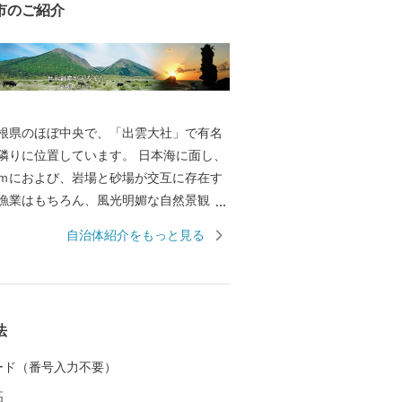
市のご紹介
根県のほぼ中央で、「出雲大社」で有名
隣りに位置しています。 日本海に面し、
ｋｍにおよび、岩場と砂場が交互に存在す
漁業はもちろん、風光明媚な自然景観、
、マリンスポーツなどの観光に適してい
自治体紹介をもっと見る
世界遺産となった石見銀山遺跡、大山隠岐
する三瓶山や多くの温泉があります。 世
銀山遺跡」をシンボルに産業・歴史・文
豊富にある地域特性を活かしながら、魅
法
くりに取り組んでいます。移住・定住促
れています！
 カード（番号入力不要）
高