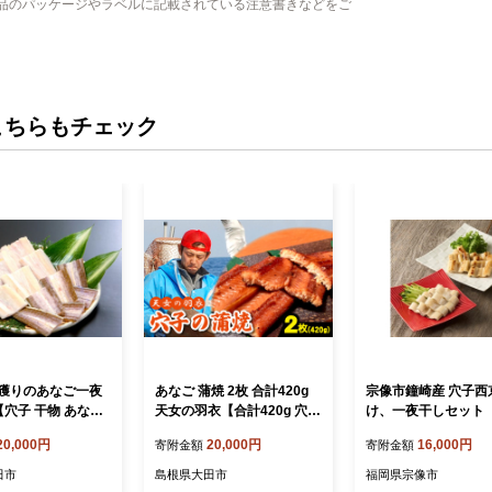
品のパッケージやラベルに記載されている注意書きなどをご
こちらもチェック
獲りのあなご一夜
あなご 蒲焼 2枚 合計420g
宗像市鐘崎産 穴子西
【穴子 干物 あなご
天女の羽衣【合計420g 穴子
け、一夜干しセット
夜干し 一夜干 ふ
蒲焼き 魚介類 魚 穴子 アナ
屋】_HA1981 あな
20,000円
20,000円
16,000円
寄附金額
寄附金額
厚 新鮮 特製ダレ
ゴ 蒲焼き 仕込み醤油 タレ
ゴ 西京漬け 一夜干し
大型サイズ 天ぷら
付き 山椒付き 新鮮 冷凍 真
県宗像市 宗像市 福岡
田市
島根県大田市
福岡県宗像市
焼き 冷凍 父の日
空パック 贈答 ギフト 父の