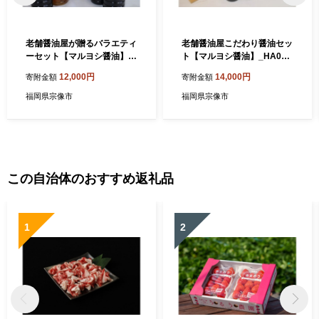
老舗醤油屋が贈るバラエティ
老舗醤油屋こだわり醤油セッ
ーセット【マルヨシ醤油】_
ト【マルヨシ醤油】_HA006
HA0881
2
12,000円
14,000円
寄附金額
寄附金額
福岡県宗像市
福岡県宗像市
この自治体のおすすめ返礼品
1
2