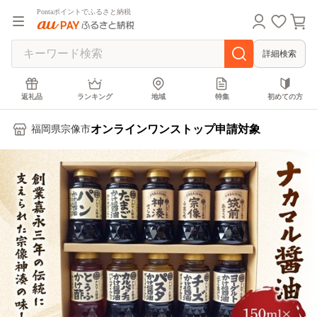
Pontaポイントでふるさと納税
詳細検索
返礼品
ランキング
地域
特集
初めての方
オンラインワンストップ申請対象
福岡県宗像市