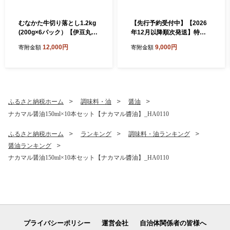
むなかた牛切り落とし1.2kg
【先行予約受付中】【2026
(200g×6パック）【伊豆丸商
年12月以降順次発送】特別
店】_HA1944 むなかた牛 牛
栽培あまおうDX2パック【う
12,000円
9,000円
寄附金額
寄附金額
肉 切り落とし 1.2kg 小分け
るう農園】_HA1965
お肉 福岡県宗像市 福岡県 宗
像市
ふるさと納税ホーム
調味料・油
醤油
ナカマル醤油150ml×10本セット【ナカマル醬油】_HA0110
ふるさと納税ホーム
ランキング
調味料・油ランキング
醤油ランキング
ナカマル醤油150ml×10本セット【ナカマル醬油】_HA0110
プライバシーポリシー
運営会社
自治体関係者の皆様へ