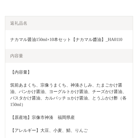
返礼品名
ナカマル醤油150ml×10本セット【ナカマル醬油】_HA0110
内容量
【内容量】
筑前あまくち、宗像うまくち、神湊さしみ、たまごかけ醤
油、パンかけ醤油、ヨーグルトかけ醤油、チーズかけ醤油、
パスタかけ醤油、カルパッチョかけ醤油、とうふかけ酢（各
150ml）
【原産地】宗像市神湊　福岡県産
【アレルギー】大豆、小麦、鯖、りんご