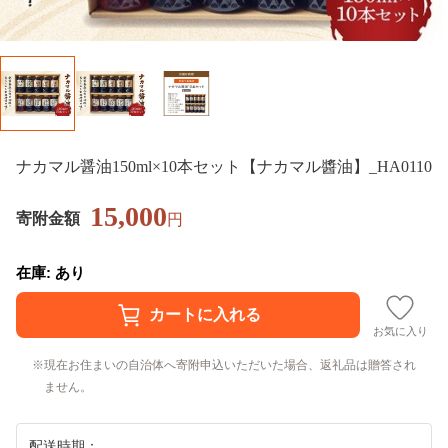
ナカマル醤油150ml×10本セット【ナカマル醬油】_HA0110
15,000
寄附金額
円
在庫: あり
お気に入り
現在お住まいの自治体へ寄附申込いただいた場合、返礼品は贈答され
ません。
配送時期：