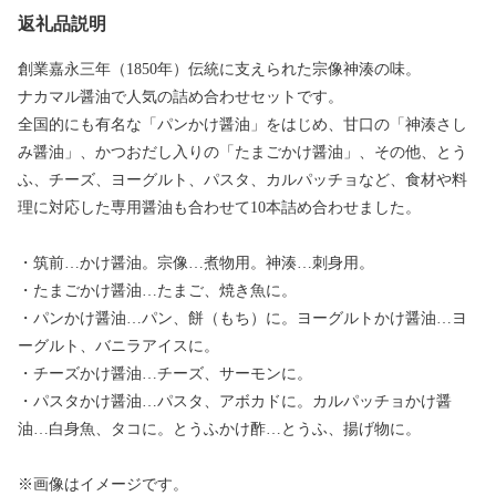
返礼品説明
創業嘉永三年（1850年）伝統に支えられた宗像神湊の味。
ナカマル醤油で人気の詰め合わせセットです。
全国的にも有名な「パンかけ醤油」をはじめ、甘口の「神湊さし
み醤油」、かつおだし入りの「たまごかけ醤油」、その他、とう
ふ、チーズ、ヨーグルト、パスタ、カルパッチョなど、食材や料
理に対応した専用醤油も合わせて10本詰め合わせました。
・筑前…かけ醤油。宗像…煮物用。神湊…刺身用。
・たまごかけ醤油…たまご、焼き魚に。
・パンかけ醤油…パン、餅（もち）に。ヨーグルトかけ醤油…ヨ
ーグルト、バニラアイスに。
・チーズかけ醤油…チーズ、サーモンに。
・パスタかけ醤油…パスタ、アボカドに。カルパッチョかけ醤
油…白身魚、タコに。とうふかけ酢…とうふ、揚げ物に。
※画像はイメージです。