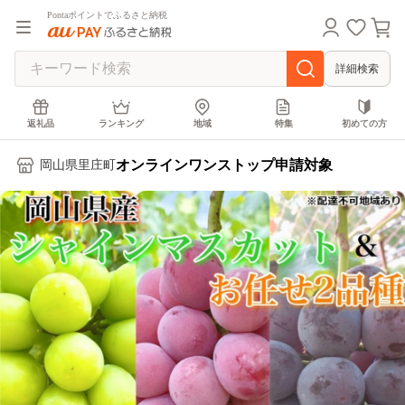
Pontaポイントでふるさと納税
詳細検索
返礼品
ランキング
地域
特集
初めての方
オンラインワンストップ申請対象
岡山県里庄町