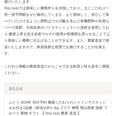
届けいたします。
Nini farmでは美味しい葡萄作りを目指しており、土にこだわり一
房一房手間暇をかけ栽培しています。より美味しく、安心して食
べていただけるように肥料はフルボ酸を含んだ有機肥料や良質な
バーク堆肥、天然由来のバイスティミュラント資材を使用してお
り,糖度上昇を促す反射マルチの使用や収穫期を遅らせることでよ
り美味しい葡萄に仕上げることができます。また、農家直送で発
送いたしますので、鮮度抜群な状態でお届けすることが出来ま
す。
こだわり満載の農家直送だからこそできる鮮度と味を是非ご堪能
ください。
返礼品名
ぶどう 2026年 先行予約 農家こだわりのシャインマスカット
＆お任せ2品種  3房合計約1.5kg ブドウ 葡萄 岡山県産 国産 フ
ルーツ 果物 ギフト 【 Nini farm 農家 直送 】