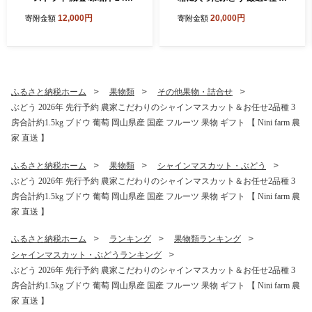
セット 300G 人気おみそ汁
1kg 葡萄 ブドウ 岡山県産 オ
12,000円
20,000円
寄附金額
寄附金額
詰め合わせ 送料無料【ふる
ーロラブラック マイハート
さと納税・里庄町】
ニューピオーネ クイーンニ
ーナ シャインマスカット 数
量限定
ふるさと納税ホーム
果物類
その他果物・詰合せ
ぶどう 2026年 先行予約 農家こだわりのシャインマスカット＆お任せ2品種 3
房合計約1.5kg ブドウ 葡萄 岡山県産 国産 フルーツ 果物 ギフト 【 Nini farm 農
家 直送 】
ふるさと納税ホーム
果物類
シャインマスカット・ぶどう
ぶどう 2026年 先行予約 農家こだわりのシャインマスカット＆お任せ2品種 3
房合計約1.5kg ブドウ 葡萄 岡山県産 国産 フルーツ 果物 ギフト 【 Nini farm 農
家 直送 】
ふるさと納税ホーム
ランキング
果物類ランキング
シャインマスカット・ぶどうランキング
ぶどう 2026年 先行予約 農家こだわりのシャインマスカット＆お任せ2品種 3
房合計約1.5kg ブドウ 葡萄 岡山県産 国産 フルーツ 果物 ギフト 【 Nini farm 農
家 直送 】