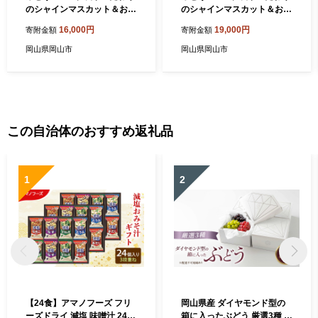
のシャインマスカット＆お任
のシャインマスカット＆お任
せ２品種 ３房合計約1.2ｋg
せ２品種 ３房合計約1.5ｋg
16,000円
19,000円
寄附金額
寄附金額
ブドウ 葡萄 岡山県産 国産 フ
ブドウ 葡萄 岡山県産 国産 フ
ルーツ 果物 ギフト 【 Nini fa
ルーツ 果物 ギフト 【 Nini fa
岡山県岡山市
岡山県岡山市
rm 農家 直送 】
rm 農家 直送 】
この自治体のおすすめ返礼品
1
2
【24食】アマノフーズ フリ
岡山県産 ダイヤモンド型の
ーズドライ 減塩 味噌汁 24食
箱に入ったぶどう 厳選3種 約