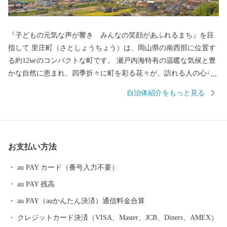
『子どもの元気な声が響き みんなの笑顔があふれるまち』を目
指して 里庄町（さとしょうちょう）は、岡山県の南西部に位置す
る約12㎢のコンパクトな町です。 瀬戸内海特有の温暖な気候と豊
かな自然に恵まれ、四季折々に町を彩る花々が、訪れる人の心を
和ませています。 中でも教育、文化の振興に積極的に取り組み、
自治体紹介をもっと見る
町内には図書館や文化ホールといった県下でも有数の施設が整っ
ています。 コンパクトな町だからこそできる魅力あるまちづくり
を続け、人口は過去３０年以上に渡って、１０，０００人台をキ
ープしています。 里庄町には、「子どもを産み育てやすい環
お支払い方法
境」、「身近できめ細かな行政サービス」、「年を重ねても健康
で快適に暮らせる」など子どもからお年寄りまで各世代の住みや
au PAY カード（番号入力不要）
すさがそろっています。
au PAY 残高
au PAY（auかんたん決済）通信料金合算
クレジットカード決済（VISA、Master、JCB、Diners、AMEX）