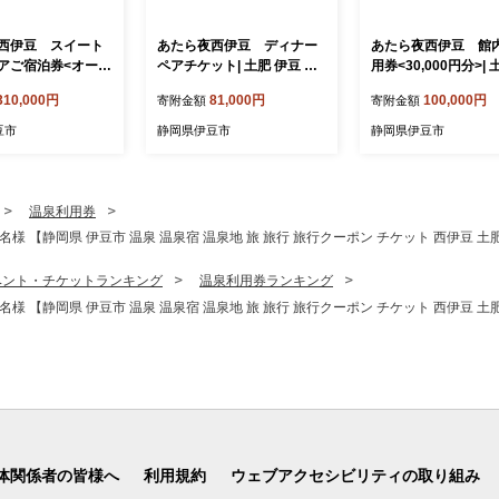
西伊豆 スイート
あたら夜西伊豆 ディナー
あたら夜西伊豆 館
アご宿泊券<オール
ペアチケット| 土肥 伊豆 静
用券<30,000円分>| 
シブ付き> | 土肥
岡 チケット ふるさと納税
豆 静岡 チケット 補
310,000円
81,000円
100,000円
寄附金額
寄附金額
 チケット 補助券
あたら夜 西伊豆 贅沢 ディ
るさと納税 あたら夜
納税 あたら夜 西伊
ナー ライブキッチン 地産地
贅沢 温泉 露天風呂 
豆市
静岡県伊豆市
静岡県伊豆市
消 |081-001
ー ライブキッチン バ
 ディナー ライブキ
産地消 | 10-036
 地産地消 |31-00
温泉利用券
様 【静岡県 伊豆市 温泉 温泉宿 温泉地 旅 旅行 旅行クーポン チケット 西伊豆 土
ベント・チケットランキング
温泉利用券ランキング
様 【静岡県 伊豆市 温泉 温泉宿 温泉地 旅 旅行 旅行クーポン チケット 西伊豆 土
体関係者の皆様へ
利用規約
ウェブアクセシビリティの取り組み