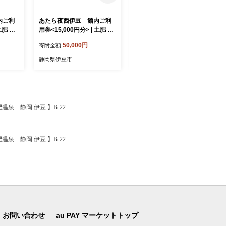
内ご利
あたら夜西伊豆 館内ご利
湯ヶ島温泉 おちあいろう （
土肥 伊
用券<15,000円分> | 土肥 伊
宿泊補助券 600,000円分 ）
助券 ふ
豆 静岡 チケット 補助券 ふ
| 静岡県 伊豆市 温泉 温泉宿
50,000円
2,000,000円
寄附金額
寄附金額
 西伊豆
るさと納税 あたら夜 西伊豆
宿泊券 宿泊 旅行 旅行クー
ディナ
贅沢 温泉 露天風呂 ディナ
ポン 商品券 静岡 伊豆 リゾ
静岡県伊豆市
静岡県伊豆市
ー 地
ー ライブキッチン バー 地
ート 行楽 保養 登録文化財
産地消 | 050-011
歴史 旅館 温泉宿 温泉旅館
宿 高級 老舗 贅沢 特別 記念
お祝い サウナ ととのう 食
事 付 会席料理 露天風呂 露
肥温泉 静岡 伊豆 】B-22
天 貸切 洞窟風呂 洞窟 文豪 |
200-003
肥温泉 静岡 伊豆 】B-22
お問い合わせ
au PAY マーケットトップ