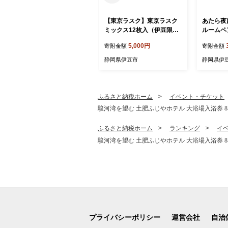
【東京ラスク】東京ラスク
あたら夜
ミックス12枚入（伊豆限定
ルームペ
パッケージ）プレミアム シ
インクルー
5,000円
寄附金額
寄附金額
ュガー バターの風味 濃厚
伊豆 静岡
伊豆市 工場直送 【 東京ラ
ふるさと
静岡県伊豆市
静岡県伊
スク 静岡県 伊豆市 工場 伊
豆 贅沢 スイートルーム温泉
豆ファクトリー ラスク 詰合
露天風呂
せ 詰め合わせ 味 土産 ギフ
ッチン バー
ト プレゼント 贈り物 おす
1
ふるさと納税ホーム
イベント・チケット
すめ 美味しい コレクション
駿河湾を望む 土肥ふじやホテル 大浴場入浴券 8名
口コミ 食べ方 ネット 箱 ホ
ワイトデー バレンタイン メ
ふるさと納税ホーム
ランキング
イ
ニュー 催事 】
駿河湾を望む 土肥ふじやホテル 大浴場入浴券 8名
プライバシーポリシー
運営会社
自治