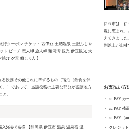
伊豆市は、伊
境に恵まれ、
えてきました。
行 旅行クーポン チケット 西伊豆 土肥温泉 土肥ふじや
割以上が山林
ット ビーチ 恋人岬 旅人岬 駿河湾 観光 伊豆観光 大
5℃で、1年
焼け 夕景 癒し 8人 】
市の北部は数
区、西部は海
な天城路を持
される役務その他これに準ずるもの（宿泊（飲食を伴
体験できる中
お支払い方
く。）であって、当該役務の主要な部分が当該地方
います。 魅力あふれる自然、歴史、文化を財産とし
こと。
て、自然と人
au PAY
au PAY 残
au PAY
入浴券 8名様 【静岡県 伊豆市 温泉 温泉宿 温
クレジットカ