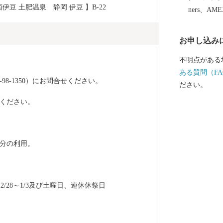
伊豆 土肥温泉　静岡 伊豆 】B-22　
ners、AM
お申し込み
不明点がある
ある質問（FA
98-1350）にお問合せください。
ださい。
ください。
0分の利用。
、12/28～1/3及び土曜日、連休休祭日