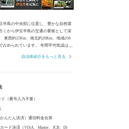
豆半島の中央部に位置し、豊かな自然環
古くから伊豆半島の交通の要衝として栄
 東西約25Km、南北約20Km、地域の8
で占められています。 年間平均気温は1
を通して穏やかな気候に恵まれています。
自治体紹介をもっと見る
々の歴史と文化の舞台となった修善寺地
岸線の美しい土肥地区、南部は旅情豊か
つ天城湯ヶ島地区、東部は自然の恵みを
伊豆地区と自然と癒しの空間が充実して
法
が共存するまちづくりを進めています。
 カード（番号入力不要）
高
（auかんたん決済）通信料金合算
ード決済（VISA、Master、JCB、Di