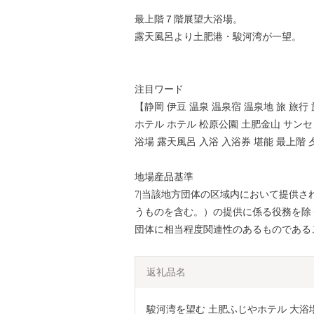
最上階７階展望大浴場。
露天風呂より土肥港・駿河湾が一望。
注目ワード
【静岡 伊豆 温泉 温泉宿 温泉地 旅 旅
ホテル ホテル 松原公園 土肥金山 サンセ
浴場 露天風呂 入浴 入浴券 堪能 最上階 夕
地場産品基準
7|当該地方団体の区域内において提供
うものを含む。）の提供に係る役務を除
団体に相当程度関連性のあるものである
返礼品名
駿河湾を望む 土肥ふじやホテル 大浴場