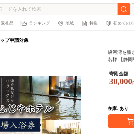
返礼品
ランキング
地域
特集
初めての
ップ申請対象
駿河湾を望む
名様 【静岡
行 旅行クー
岡 伊豆 】B
寄附金額
30,000
在庫: あり