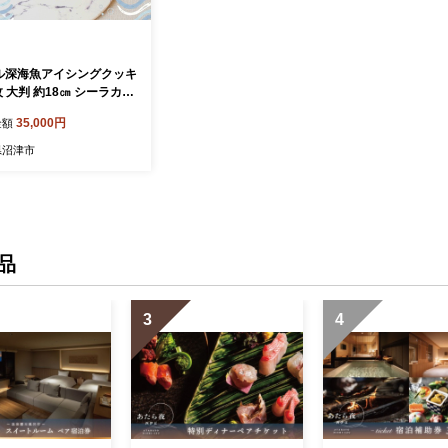
ル深海魚アイシングクッキ
ラカン
ッキー 駿河湾 ギフト お菓
35,000円
金額
り物 深海魚 スイーツ 沼津
県沼津市
品
3
4