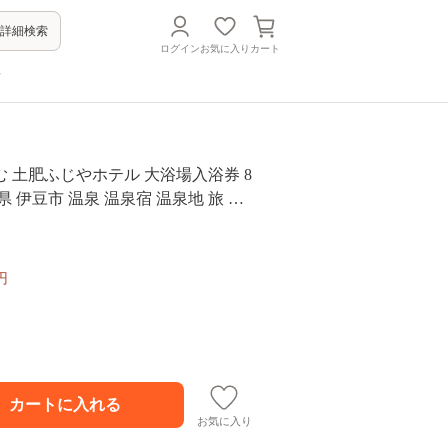
詳細検索
ログイン
お気に入り
カート
方
 土肥ふじやホテル 大浴場入浴券 8
県 伊豆市 温泉 温泉宿 温泉地 旅 旅
ポン チケット 西伊豆 土肥温泉 静
-22
円
お気に入り