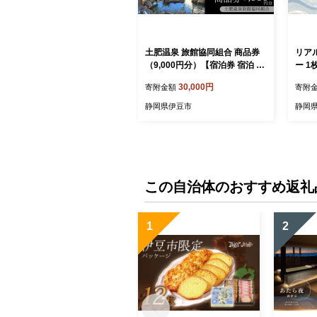
土肥温泉 旅館協同組合 商品券
リア
（9,000円分）【宿泊券 宿泊 温
ー 1枚 大判 約18㎝ シー
泉 温泉宿 旅行 旅行クーポン お
ス ク
30,000円
寄附金額
寄附
食事券 協同組合 静岡県 伊豆
子 贈
市 静岡 伊豆 共通 旅館協同組
静岡
静岡県伊豆市
静岡
合 温泉 温泉宿 温泉地 宿 ホテル
旅館 宿泊 ご宿泊 宿泊券 宿泊利
用券 商品券 チケット クーポン
旅行クーポン お食事 お食事券
旅行 トラベル 入浴 海水浴 魚介
類 魚介 海鮮】B-055
この自治体のおすすめ返礼
1
2