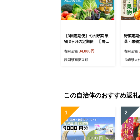
【3回定期便】旬の野菜 果
野菜定期
物 3ヶ月の定期便 【 野菜
菜・果物定
定期便 新鮮 旬 野菜 やさい
め合わせ 
34,000円
寄附金額
寄附金額
果物 くだもの フルーツ セ
定期便 
ット 詰め合わせ 春野菜 夏
もの フ
静岡県南伊豆町
長崎県大
野菜 秋野菜 冬野菜 定期便
野菜セッ
野菜セット やさいセット 野
わせ 旬
菜 定期便 ふるさと納税 ふ
やさい 旬
るさと納税野菜 野菜 静岡県
菜 夏野菜
南伊豆町 湯の花 】
野菜 季節
おおむら
この自治体のおすすめ返礼
ュ[ACAA
1
2