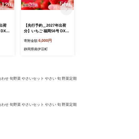
年出荷
【先行予約＿2027年出荷
【2027年 2～5月発送】 い
 DXパ
分】いちご 福岡S6号 DXパ
ちご 堅しろう DXパック こ
り いち
ック 2パック こだわり いち
だわり いちご 大容量 イチ
6,000円
10,800円
寄附金額
寄附金額
y 苺 新
ご イチゴ strawberry 苺 新
ゴ strawberry 苺 新鮮 朝摘
直 産地
鮮 朝摘み 朝採り 産直 産地
み 朝採り 産直 産地直送 安
静岡県南伊豆町
静岡県南伊豆町
tigo
直送 安心安全 ichigo itigo
心安全 ichigo itigo いちご
ーツ く
いちご 苺 果物 フルーツ く
苺 果物 フルーツ くだもの
ゼント
だもの ギフト プレゼント
ギフト プレゼント 贈物 贈
るさと
贈物 贈答 ケーキ ふるさと
答 ケーキ ふるさと納税 ふ
 いちご
納税 ふるさと納税苺 いちご
るさと納税苺 いちご 静岡県
わせ 旬野菜 やさいセット やさい 旬 野菜定期
なみのい
静岡県 南伊豆町 みなみのい
南伊豆町 みなみのいちご園
>
ちご園 <AA-24>
<AA-27>
わせ 旬野菜 やさいセット やさい 旬 野菜定期