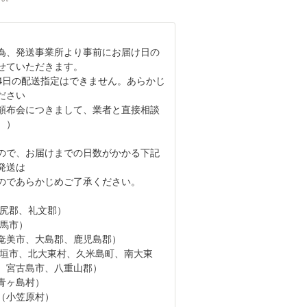
為、発送事業所より事前にお届け日の
せていただきます。
～1/4日の配送指定はできません。あらかじ
ださい
頒布会につきまして、業者と直接相談
。）
ので、お届けまでの日数がかかる下記
の発送は
のであらかじめご了承ください。
利尻郡、礼文郡）
対馬市）
奄美市、大島郡、鹿児島郡）
石垣市、北大東村、久米島町、南大東
、宮古島市、八重山郡）
青ヶ島村）
（小笠原村）