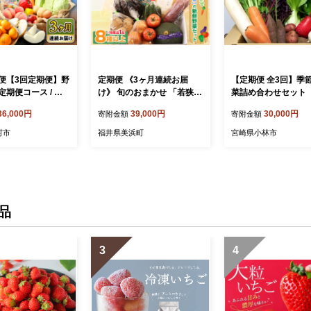
便【3回定期便】野
定期便 《3ヶ月連続お届
【定期便 全3回】季
期便コース / 詰
け》 旬のおまかせ 「若狭み
菜詰め合わせセット
詰合せ 旬 セット
はま」の新鮮野菜セット 8
×8~10種類） 野菜 
36,000円
39,000円
30,000円
寄附金額
寄附金額
毎月連続お届け くだ
種以上＋特産品1品 【ふる
さい 定期便 野菜セッ
ルーツ定期便 野菜
さと納税 春野菜 夏野菜 秋
さいセット 春野菜 
村市
福井県美浜町
宮崎県小林市
ト 新鮮 野菜詰め合
野菜 冬野菜 定期便 定期 や
秋野菜 冬野菜 旬
野菜 やさいセット
さい 野菜 セット 詰合せ 大
 野菜定期便 春野
容量 産地直送 旬 新鮮 採れ
 秋野菜 国産 新鮮
たて おススメ 人気 】[m80-
の野菜 / 大村市 /
c001]
夢ファームシュシ
品
164]
3
4