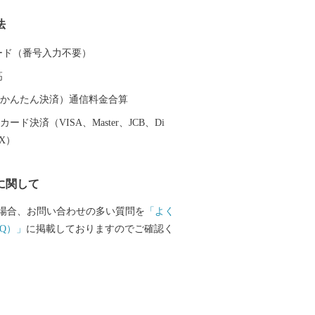
法
 カード（番号入力不要）
高
（auかんたん決済）通信料金合算
ード決済（VISA、Master、JCB、Di
EX）
に関して
場合、お問い合わせの多い質問を
「よく
Q）」
に掲載しておりますのでご確認く