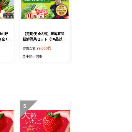
節の野
【定期便 全2回】産地直送
（全3回
新鮮野菜セット《10品以
定期便 や
上》 旬野菜 詰め合わせ 採
29,000円
寄附金額
ト や
れたて 定期便 季節 野菜 お
夏野菜
まかせ 旬 春野菜 夏野菜 秋
岩手県一関市
野菜 果物 新鮮 岩手県産 国
産 詰め合わせ 定期便 定期
人気 岩手県 一関市
5
6