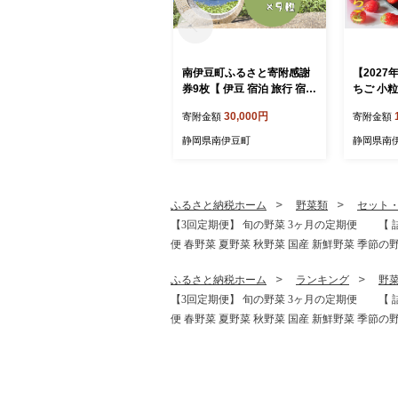
南伊豆町ふるさと寄附感謝
【2027
券9枚【 伊豆 宿泊 旅行 宿
ちご 小粒
旅館 観光 グルメ 食事 アク
みのり 
30,000円
寄附金額
寄附金額
ティビティ 南伊豆 クーポン
いちご 大
宿泊券 ヒリゾ浜 SUP カヤ
ゴ stra
静岡県南伊豆町
静岡県南
ック 桜 静岡 】 <BE-3>
み 朝採り
心安全 ich
苺 果物 
ギフト プ
ふるさと納税ホーム
野菜類
セット
答 ケーキ
【3回定期便】 旬の野菜 3ヶ月の定期便 【 詰
るさと納
便 春野菜 夏野菜 秋野菜 国産 新鮮野菜 季節の野菜
南伊豆町
園 <AA-
ふるさと納税ホーム
ランキング
野
【3回定期便】 旬の野菜 3ヶ月の定期便 【 詰
便 春野菜 夏野菜 秋野菜 国産 新鮮野菜 季節の野菜