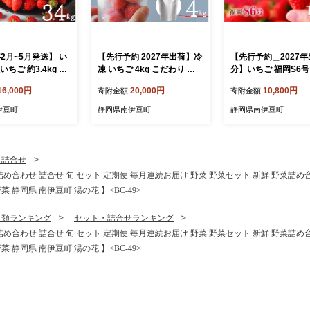
年2月~5月発送】 い
【先行予約 2027年出荷】冷
【先行予約＿2027
いちご 約3.4kg 恋
凍 いちご 4kg こだわり い
分】いちご 福岡S6号
かおり野 こだわり
ちご フローズン 冷凍 イチ
ック 4パック こだわ
16,000円
20,000円
10,800円
寄附金額
寄附金額
容量 加工用 イチ
ゴ strawberry 苺 新鮮 朝摘
ご イチゴ strawberr
wberry 苺 新鮮 朝摘
み 朝採り 産直 産地直送 安
鮮 朝摘み 朝採り 産
伊豆町
静岡県南伊豆町
静岡県南伊豆町
 産直 産地直送 安
心安全 ichigo itigo いちご
直送 安心安全 ichigo i
igo itigo いちご
苺 果物 フルーツ くだもの
いちご 苺 果物 フル
フルーツ くだもの
ギフト プレゼント 贈物 贈
だもの ギフト プレ
レゼント 贈物 贈
答 ケーキ ジャム ふるさと
贈物 贈答 ケーキ ふ
・詰合せ
 ふるさと納税 ふ
納税 ふるさと納税苺 いちご
納税 ふるさと納税苺
め合わせ 詰合せ 旬 セット 定期便 毎月連続お届け 野菜 野菜セット 新鮮 野菜詰め合
税苺 いちご 静岡県
静岡県 南伊豆町 みなみのい
静岡県 南伊豆町 み
 静岡県 南伊豆町 湯の花 】<BC-49>
 みなみのいちご
ちご園 <AA-28>
ちご園 <AA-25
29>
菜類ランキング
セット・詰合せランキング
め合わせ 詰合せ 旬 セット 定期便 毎月連続お届け 野菜 野菜セット 新鮮 野菜詰め合
 静岡県 南伊豆町 湯の花 】<BC-49>