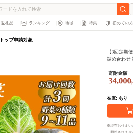
返礼品
ランキング
地域
特集
初めての
トップ申請対象
【3回定期
詰め合わせ 
届け 野菜 
菜 やさいセ
寄附金額
34,000
野菜 秋野菜
伊豆町 湯の花
在庫: あり
現在お住まい
贈答されませ