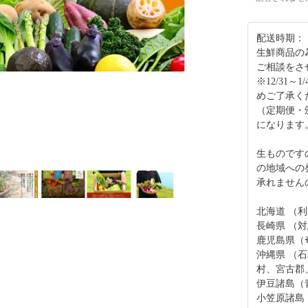
配送時期：
生鮮商品の
ご相談をさ
※12/31
めご了承く
（定期便・
になります
生ものです
の地域へ
承れません
北海道 （
長崎県 （
鹿児島県（
沖縄県 （
村、宮古郡
伊豆諸島（
小笠原諸島