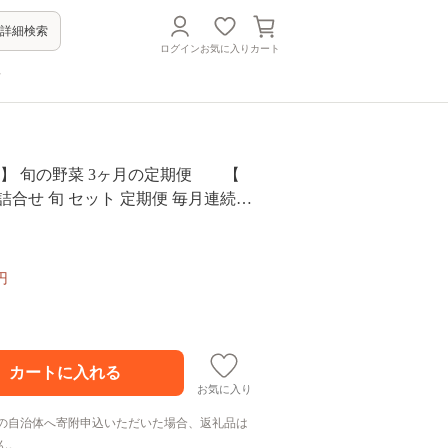
詳細検索
ログイン
お気に入り
カート
方
便】 旬の野菜 3ヶ月の定期便 【
詰合せ 旬 セット 定期便 毎月連続お
野菜セット 新鮮 野菜詰め合わせ 旬野
ット やさい 旬 野菜定期便 春野菜 夏
 国産 新鮮野菜 季節の野菜 静岡県 南
円
 】<BC-49>
お気に入り
の自治体へ寄附申込いただいた場合、返礼品は
ん。